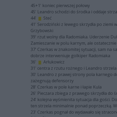
45+1' koniec pierwszej połowy
45' Leandro schodzi do środka i oddaje strza
44'
Steć
41' Serodziński z lewego skrzydła po ziemi 
Grzybowski
39' rzut wolny dla Radomiaka. Uderzenie Dub
Zamieszanie w polu karnym, ale ostatecznie 
37' Czerkas w znakomitej sytuacji, sam na s
dobrze interweniuje golkiper Radomiaka
36'
Arłukowicz
31' centra z rzutu rożnego i Leandro strze
30' Leandro z prawej strony pola karnego d
zażegnują defensorzy
28' Czerkas w pole karne i łapie Kula
26' Pieczara zbiega z prawego skrzydła do ś
24' kolejna wyśmienita sytuacja dla gości. 
ten strzela minimalnie ponad poprzeczką. Wi
23' Czerkas pognał do wydawało się straconej