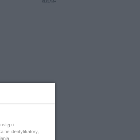
REKLAMA
ostęp i
lne identyfikatory,
iania