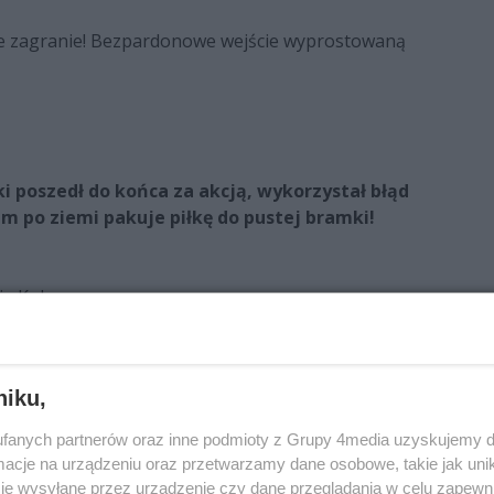
ne zagranie! Bezpardonowe wejście wyprostowaną
 poszedł do końca za akcją, wykorzystał błąd
em po ziemi pakuje piłkę do pustej bramki!
je Kula
ej naprawia swój błąd
omiaka wrócił do gry
 Agu i potrzebuje pomocy medycznej
niku,
 Świetne uderzenie Dubiny i poprzeczka!
fanych partnerów oraz inne podmioty z Grupy 4media uzyskujemy d
cje na urządzeniu oraz przetwarzamy dane osobowe, takie jak unika
dgwizduje spalonego
je wysyłane przez urządzenie czy dane przeglądania w celu zapewn