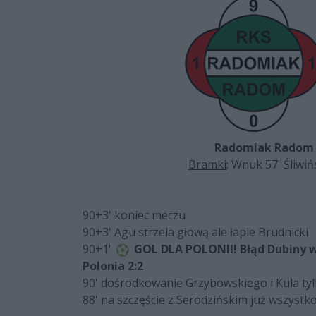
Radomiak Radom 
Bramki
: Wnuk 57' Śliwiń
90+3' koniec meczu
90+3' Agu strzela głową ale łapie Brudnicki
90+1'
GOL DLA POLONII! Błąd Dubiny w
Polonia 2:2
90' dośrodkowanie Grzybowskiego i Kula ty
88' na szczęście z Serodzińskim już wszystk