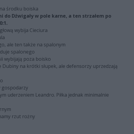
 na środku boiska
i do Dźwigały w pole karne, a ten strzałem po
0:1.
 głową wybija Cieciura
ula
go, ale ten także na spalonym
zduje spalonego
ii wybijają poza boisko
 Dubiny na krótki słupek, ale defensorzy uprzedzają
go
w gospodarzy
ym uderzeniem Leandro. Piłka jednak minimalnie
karnym
mamy rzut rożny