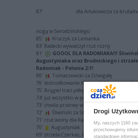
87'
dla Arłukowicza za brutal
nogą w Serodzińskiego
85'
Kruczyk za Lemanka
83' Radecki wywalczył rzut rożny
81'
GOOOL DLA RADOMIAKA!!! Śliwiński
Augustyniaka oraz Brudnickiego i strzał
Radomiak - Polonia 2:1!
80'
Tomaszewski za Dźwigałę
76' dośrodkowanie Klepczyńskiego i piąstku
75' Brągiel traci piłkę, ale kilka chwil późni
74' już wszystko w porządku i zawodnik Rad
73' chwila przerwy w grze. Na murawie leży
Drogi Użytkow
72'
Śliwiński za Stanisławskiego
71' rzut wolny dla Radomiaka na 20 metrze.
My, naszych 1160 zau
70'
Augustyniak
przechowujemy informa
69' strzela Czerkas, broni Kula, a sędzia o
standardowe informac