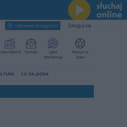
Zaloguj się
Ułatwienia dostępności
Radio Rekord
Kontakt
Zgłoś
Relacje na
interwencję
żywo
ULTURA
CO ZA JAZDA
rzowi
worzyć nową sportową tradycję"
ruchu