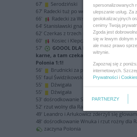
67'
Serodziński
spersonalizowanych re
67' Radecki tuż po wejściu na murawę oddaje 
ulepszanie usług. Za
66'
Radecki za Wnuka
geolokalizacyjnych or
cenimy Twoją prywatno
64' Stanisławski gna lewym skrzydłem, podaje
Zgoda jest dobrowoln
62' Czerkas z trzech metrów nie trafia do pu
się w lewym dolnym r
60'
Kosiec i Klepczyński za Stecia i Ligen
ale masz prawo sprzec
57'
GOOOL DLA RADOMIAKA!!! Leandro 
witrynie.
karne, a tam czekał Wnuk, który strzałem
Polonia 1:1!
Zapoznaj się z poniż
56'
Brudnicki za przedłużanie gry
internetowych. Szcze
55' faul Świdzikowskiego w polu karnym prz
Prywatności
i
Cookie
55'
Dźwigała
55'
Dźwigała
PARTNERZY
53' dośrodkowanie Serodzińskiego i Stanis
52' rzut wolny dla Radomiaka. Centra Dubiny
49' Leandro i Arłukowicz zderzyli się głowam
48' dośrodkowanie Wnuka i rzut rożny dla 
zaczyna Polonia