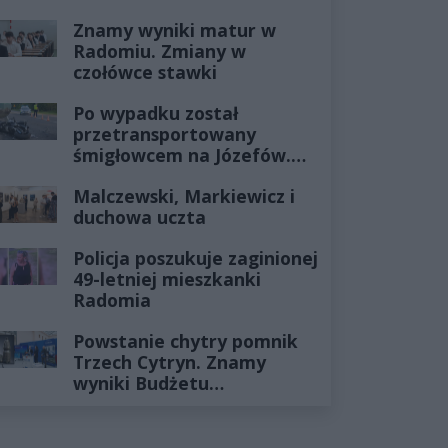
Znamy wyniki matur w
Radomiu. Zmiany w
czołówce stawki
Po wypadku został
przetransportowany
śmigłowcem na Józefów.
Historia mrozi krew w
Malczewski, Markiewicz i
żyłach
duchowa uczta
Policja poszukuje zaginionej
49-letniej mieszkanki
Radomia
Powstanie chytry pomnik
Trzech Cytryn. Znamy
wyniki Budżetu
Obywatelskiego 2027