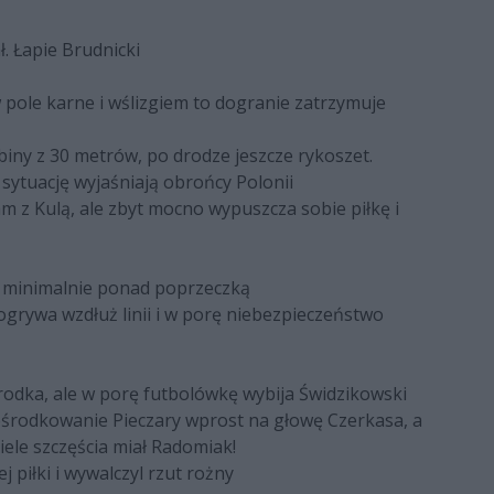
ł. Łapie Brudnicki
w pole karne i wślizgiem to dogranie zatrzymuje
iny z 30 metrów, po drodze jeszcze rykoszet.
sytuację wyjaśniają obrońcy Polonii
am z Kulą, ale zbyt mocno wypuszcza sobie piłkę i
la minimalnie ponad poprzeczką
ogrywa wzdłuż linii i w porę niebezpieczeństwo
rodka, ale w porę futbolówkę wybija Świdzikowski
Dośrodkowanie Pieczary wprost na głowę Czerkasa, a
ele szczęścia miał Radomiak!
 piłki i wywalczyl rzut rożny