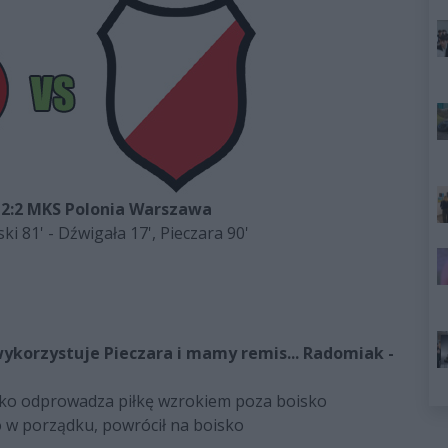
2:2 MKS Polonia Warszawa
ski 81' - Dźwigała 17', Pieczara 90'
ykorzystuje Pieczara i mamy remis... Radomiak -
lko odprowadza piłkę wzrokiem poza boisko
o w porządku, powrócił na boisko