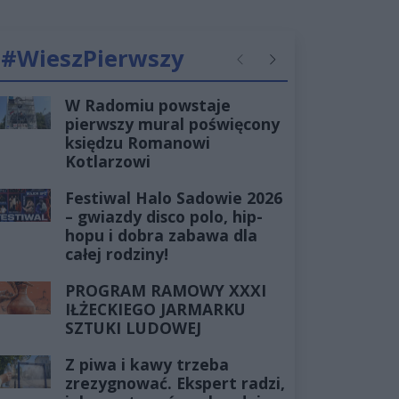
#WieszPierwszy
Poprzednie
Następne
W Radomiu powstaje
pierwszy mural poświęcony
księdzu Romanowi
Kotlarzowi
Festiwal Halo Sadowie 2026
– gwiazdy disco polo, hip-
hopu i dobra zabawa dla
całej rodziny!
PROGRAM RAMOWY XXXI
IŁŻECKIEGO JARMARKU
SZTUKI LUDOWEJ
Z piwa i kawy trzeba
zrezygnować. Ekspert radzi,