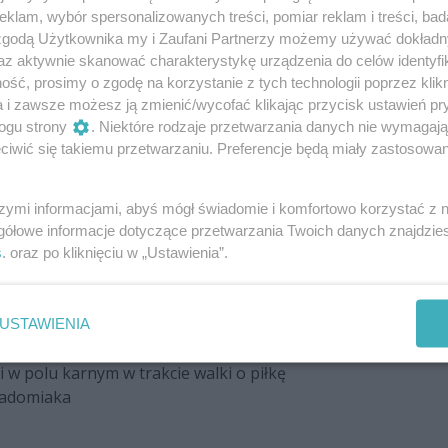
klam, wybór spersonalizowanych treści, pomiar reklam i treści, bad
strzał, ale zbyt lekki
 zgodą Użytkownika my i Zaufani Partnerzy możemy używać dokład
az aktywnie skanować charakterystykę urządzenia do celów identyfi
ść, prosimy o zgodę na korzystanie z tych technologii poprzez klikn
 wzdłuż linii po ziemi, ale piłkę wyłapuje Brudnicki
a i zawsze możesz ją zmienić/wycofać klikając przycisk ustawień pr
stej bramki! Ależ szczęście gospodarzy!
ogu strony
. Niektóre rodzaje przetwarzania danych nie wymagaj
zę
iwić się takiemu przetwarzaniu. Preferencje będą miały zastosowania
powalczył przy narożniku, dośrodkował w pole
 głową pakuje piłkę do siatki! Radomiak -
szymi informacjami, abyś mógł świadomie i komfortowo korzystać z
gółowe informacje dotyczące przetwarzania Twoich danych znajdzi
eciwnika
s
. oraz po kliknięciu w „Ustawienia”.
USTAWIENIA
ławski uprzedzony przez Brudnickiego
 zbyt lekka
i w polu karnym w trakcie walki o piłkę
Radomiaka