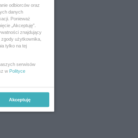
anie odbiorców oraz
nych danych
kacji. Ponieważ
ięcie „Akceptuję”.
ywatności znajdujący
ą zgody użytkownika,
 tylko na tej
 naszych serwisów
esz w
Polityce
Akceptuję