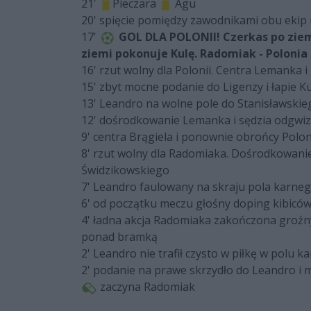
21'
Pieczara
Agu
20' spięcie pomiędzy zawodnikami obu ekip
17'
GOL DLA POLONII! Czerkas po ziem
ziemi pokonuje Kulę. Radomiak - Polonia 
16' rzut wolny dla Polonii. Centra Lemanka i
15' zbyt mocne podanie do Ligenzy i łapie K
13' Leandro na wolne pole do Stanisławskie
12' dośrodkowanie Lemanka i sędzia odgwi
9' centra Brągiela i ponownie obrońcy Polon
8' rzut wolny dla Radomiaka. Dośrodkowanie
Świdzikowskiego
7' Leandro faulowany na skraju pola karne
6' od początku meczu głośny doping kibicó
4' ładna akcja Radomiaka zakończona groźn
ponad bramką
2' Leandro nie trafił czysto w piłkę w polu 
2' podanie na prawe skrzydło do Leandro i 
zaczyna Radomiak