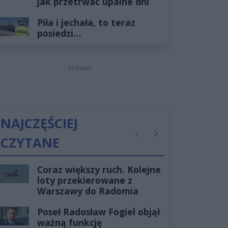
jak przetrwać upalne dni
Piła i jechała, to teraz
posiedzi…
REKLAMA
NAJCZĘŚCIEJ
CZYTANE
Poprzednie
Następne
Coraz większy ruch. Kolejne
loty przekierowane z
Warszawy do Radomia
Poseł Radosław Fogiel objął
ważną funkcję