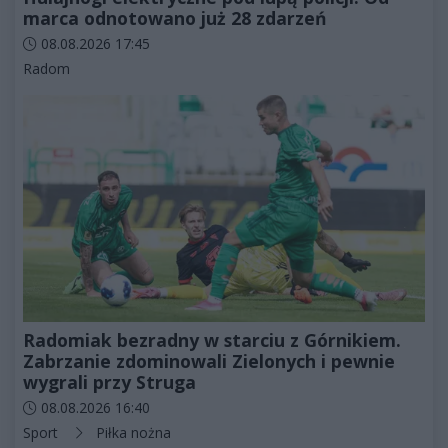
marca odnotowano już 28 zdarzeń
Data dodania artykułu:
08.08.2026 17:45
Kategorie artykułu:
Radom
Radomiak bezradny w starciu z Górnikiem.
Zabrzanie zdominowali Zielonych i pewnie
wygrali przy Struga
Data dodania artykułu:
08.08.2026 16:40
Kategorie artykułu:
Sport
Piłka nożna