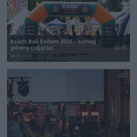
Beach Ball Radom 2026 - turniej
Liczba zdj
główny (zdjęcia)
65
Data dodania galerii:
08.08.2026