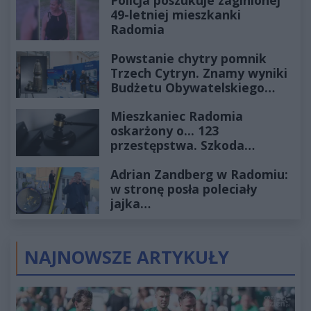
Policja poszukuje zaginionej
49-letniej mieszkanki
Radomia
Powstanie chytry pomnik
Trzech Cytryn. Znamy wyniki
Budżetu Obywatelskiego
2027
Mieszkaniec Radomia
oskarżony o... 123
przestępstwa. Szkoda
wyceniona na ponad milion
Adrian Zandberg w Radomiu:
złotych
w stronę posła poleciały
jajka…
NAJNOWSZE ARTYKUŁY