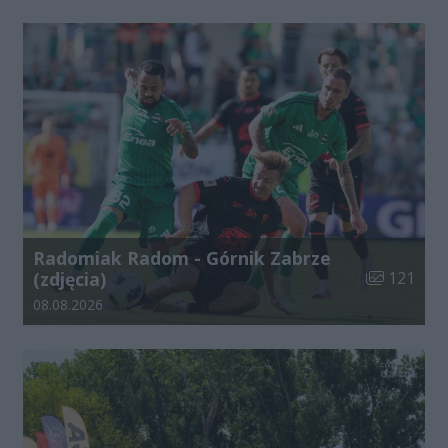
Radomiak Radom - Górnik Zabrze
Liczba zdjęć
(zdjęcia)
121
Data dodania galerii:
08.08.2026