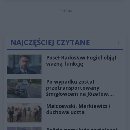
REKLAMA
NAJCZĘŚCIEJ CZYTANE
Poprzednie
Następ
Poseł Radosław Fogiel objął
ważną funkcję
Po wypadku został
przetransportowany
śmigłowcem na Józefów.
Historia mrozi krew w żyłach
Malczewski, Markiewicz i
duchowa uczta