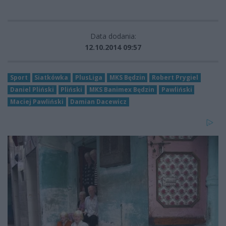
Data dodania:
12.10.2014 09:57
Sport
Siatkówka
PlusLiga
MKS Będzin
Robert Prygiel
Daniel Pliński
Pliński
MKS Banimex Będzin
Pawliński
Maciej Pawliński
Damian Dacewicz