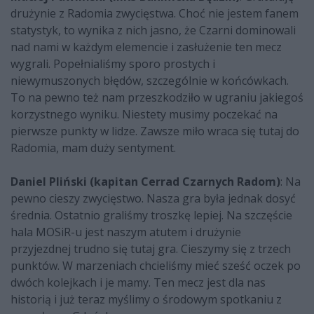
drużynie z Radomia zwycięstwa. Choć nie jestem fanem
statystyk, to wynika z nich jasno, że Czarni dominowali
nad nami w każdym elemencie i zasłużenie ten mecz
wygrali. Popełnialiśmy sporo prostych i
niewymuszonych błędów, szczególnie w końcówkach.
To na pewno też nam przeszkodziło w ugraniu jakiegoś
korzystnego wyniku. Niestety musimy poczekać na
pierwsze punkty w lidze. Zawsze miło wraca się tutaj do
Radomia, mam duży sentyment.
Daniel Pliński (kapitan Cerrad Czarnych Radom)
: Na
pewno cieszy zwycięstwo. Nasza gra była jednak dosyć
średnia. Ostatnio graliśmy troszkę lepiej. Na szczęście
hala MOSiR-u jest naszym atutem i drużynie
przyjezdnej trudno się tutaj gra. Cieszymy się z trzech
punktów. W marzeniach chcieliśmy mieć sześć oczek po
dwóch kolejkach i je mamy. Ten mecz jest dla nas
historią i już teraz myślimy o środowym spotkaniu z