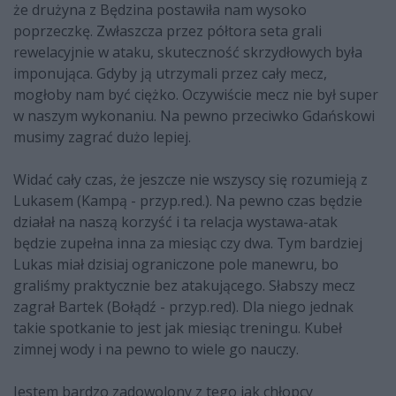
że drużyna z Będzina postawiła nam wysoko
poprzeczkę. Zwłaszcza przez półtora seta grali
rewelacyjnie w ataku, skuteczność skrzydłowych była
imponująca. Gdyby ją utrzymali przez cały mecz,
mogłoby nam być ciężko. Oczywiście mecz nie był super
w naszym wykonaniu. Na pewno przeciwko Gdańskowi
musimy zagrać dużo lepiej.
Widać cały czas, że jeszcze nie wszyscy się rozumieją z
Lukasem (Kampą - przyp.red.). Na pewno czas będzie
działał na naszą korzyść i ta relacja wystawa-atak
będzie zupełna inna za miesiąc czy dwa. Tym bardziej
Lukas miał dzisiaj ograniczone pole manewru, bo
graliśmy praktycznie bez atakującego. Słabszy mecz
zagrał Bartek (Bołądź - przyp.red). Dla niego jednak
takie spotkanie to jest jak miesiąc treningu. Kubeł
zimnej wody i na pewno to wiele go nauczy.
Jestem bardzo zadowolony z tego jak chłopcy