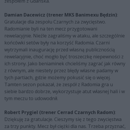
zespołem z Gdańska.
Damian Dacewicz (trener MKS Banimexu Będzin)
:
Gratulacje dla zespołu Czarnych za zwycięstwo.
Radomianie byli na ten mecz przygotowani
rewelacyjnie. Nieźle zagraliśmy w ataku, ale szczególnie
końcówki setów były na korzyść Radomia. Czarni
wytrzymali inaugurację przed własną publicznością
rewelacyjnie, choć mogło być troszeczkę niepewności z
ich strony. Jako beniaminek chcieliśmy zagrać jak równy
z równym, ale niestety przez błędy własne padamy w
tych partiach, gdzie możemy pokusić się o więcej.
Tamten sezon pokazał, że zespół z Radomia gra u
siebie bardzo dobrze, wykorzystuje atut własnej hali i w
tym meczu to udowodnił.
Robert Prygiel (trener Cerrad Czarnych Radom)
:
Dziękuję za gratulacje. Cieszymy się z tego zwycięstwa
za trzy punkty. Mecz był ciężki dla nas. Trzeba przyznać,