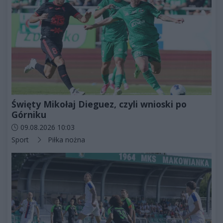
Święty Mikołaj Dieguez, czyli wnioski po
Górniku
Data dodania artykułu:
09.08.2026 10:03
Kategorie artykułu:
Sport
Piłka nożna