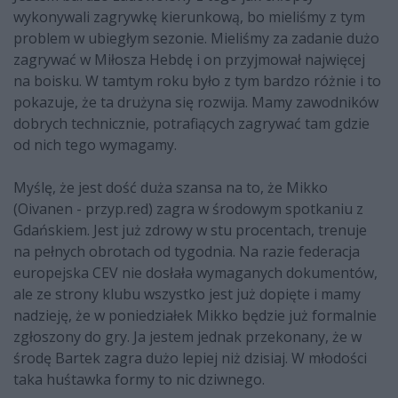
wykonywali zagrywkę kierunkową, bo mieliśmy z tym
problem w ubiegłym sezonie. Mieliśmy za zadanie dużo
zagrywać w Miłosza Hebdę i on przyjmował najwięcej
na boisku. W tamtym roku było z tym bardzo różnie i to
pokazuje, że ta drużyna się rozwija. Mamy zawodników
dobrych technicznie, potrafiących zagrywać tam gdzie
od nich tego wymagamy.
Myślę, że jest dość duża szansa na to, że Mikko
(Oivanen - przyp.red) zagra w środowym spotkaniu z
Gdańskiem. Jest już zdrowy w stu procentach, trenuje
na pełnych obrotach od tygodnia. Na razie federacja
europejska CEV nie dosłała wymaganych dokumentów,
ale ze strony klubu wszystko jest już dopięte i mamy
nadzieję, że w poniedziałek Mikko będzie już formalnie
zgłoszony do gry. Ja jestem jednak przekonany, że w
środę Bartek zagra dużo lepiej niż dzisiaj. W młodości
taka huśtawka formy to nic dziwnego.