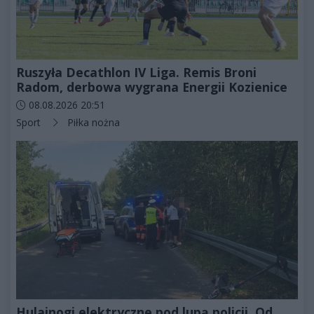
Ruszyła Decathlon IV Liga. Remis Broni
Radom, derbowa wygrana Energii Kozienice
Data dodania artykułu:
08.08.2026 20:51
Kategorie artykułu:
Sport
Piłka nożna
Hulajnogi elektryczne pod lupą policji. Od