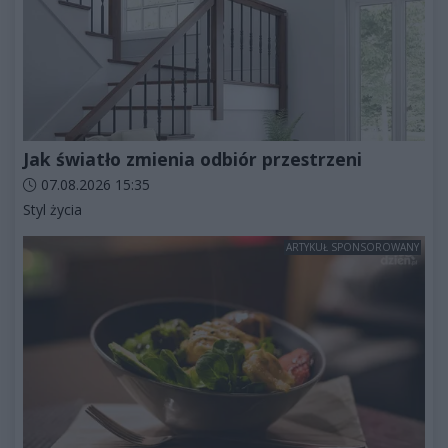
Jak światło zmienia odbiór przestrzeni
Data dodania artykułu:
07.08.2026 15:35
Kategorie artykułu:
Styl życia
ARTYKUŁ SPONSOROWANY