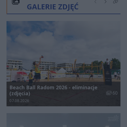
GALERIE ZDJĘĆ
Poprzednie
Następne
Kliknij
Beach Ball Radom 2026 - eliminacje
Liczba zdj
(zdjęcia)
60
Data dodania galerii:
07.08.2026