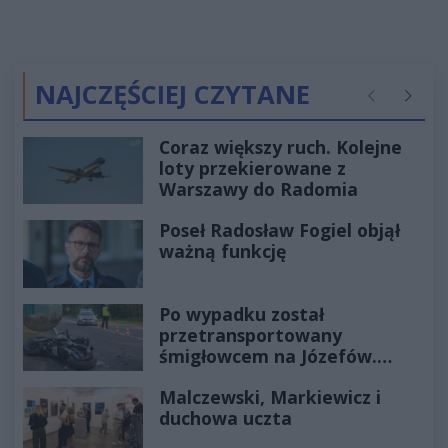
NAJCZĘŚCIEJ CZYTANE
Poprzednie
Następ
Coraz większy ruch. Kolejne
loty przekierowane z
Warszawy do Radomia
Poseł Radosław Fogiel objął
ważną funkcję
Po wypadku został
przetransportowany
śmigłowcem na Józefów.
Historia mrozi krew w żyłach
Malczewski, Markiewicz i
duchowa uczta