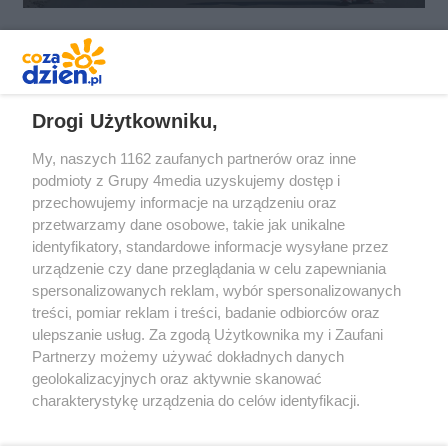
REKLAMA
Drogi Użytkowniku,
My, naszych 1162 zaufanych partnerów oraz inne
podmioty z Grupy 4media uzyskujemy dostęp i
przechowujemy informacje na urządzeniu oraz
przetwarzamy dane osobowe, takie jak unikalne
identyfikatory, standardowe informacje wysyłane przez
urządzenie czy dane przeglądania w celu zapewniania
spersonalizowanych reklam, wybór spersonalizowanych
Redakcja
Reklama
Prywatność
Praca Łódź
treści, pomiar reklam i treści, badanie odbiorców oraz
the:protocol
ulepszanie usług. Za zgodą Użytkownika my i Zaufani
Partnerzy możemy używać dokładnych danych
geolokalizacyjnych oraz aktywnie skanować
charakterystykę urządzenia do celów identyfikacji.
Ponieważ cenimy Twoją prywatność, prosimy o zgodę na
Szukaj
korzystanie z tych technologii poprzez kliknięcie