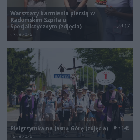
Warsztaty karmienia piersią w
Radomskim Szpitalu
Liczba zdj
Specjalistycznym (zdjęcia)
17
Data dodania galerii:
07.08.2026
Liczba zdjęć
Pielgrzymka na Jasną Górę (zdjęcia)
148
Data dodania galerii:
06.08.2026