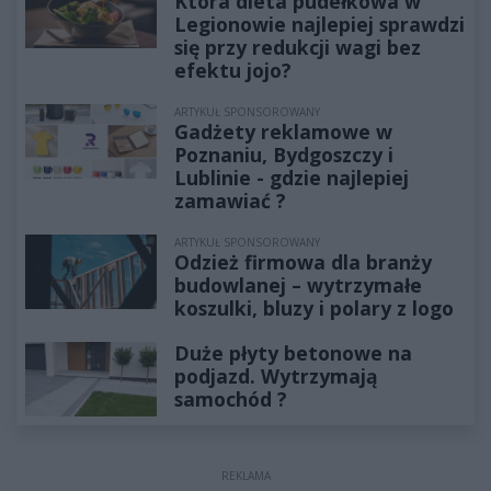
Która dieta pudełkowa w
Legionowie najlepiej sprawdzi
się przy redukcji wagi bez
efektu jojo?
ARTYKUŁ SPONSOROWANY
Gadżety reklamowe w
Poznaniu, Bydgoszczy i
Lublinie - gdzie najlepiej
zamawiać ?
ARTYKUŁ SPONSOROWANY
Odzież firmowa dla branży
budowlanej – wytrzymałe
koszulki, bluzy i polary z logo
Duże płyty betonowe na
podjazd. Wytrzymają
samochód ?
REKLAMA