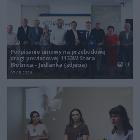
Podpisanie umowy na przebudowę
drogi powiatowej 1133W Stara
Liczba zdj
Błotnica - Jedlanka (zdjęcia)
11
Data dodania galerii:
07.08.2026