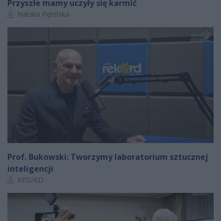
Przyszłe mamy uczyły się karmić
Autor artykułu:
Natalia Pętelska
Prof. Bukowski: Tworzymy laboratorium sztucznej
inteligencji
Autor artykułu:
RED/KD