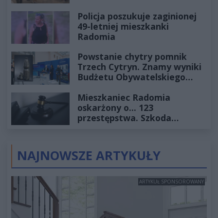
Policja poszukuje zaginionej
49-letniej mieszkanki
Radomia
Powstanie chytry pomnik
Trzech Cytryn. Znamy wyniki
Budżetu Obywatelskiego
2027
Mieszkaniec Radomia
oskarżony o... 123
przestępstwa. Szkoda
wyceniona na ponad milion
złotych
NAJNOWSZE ARTYKUŁY
ARTYKUŁ SPONSOROWANY