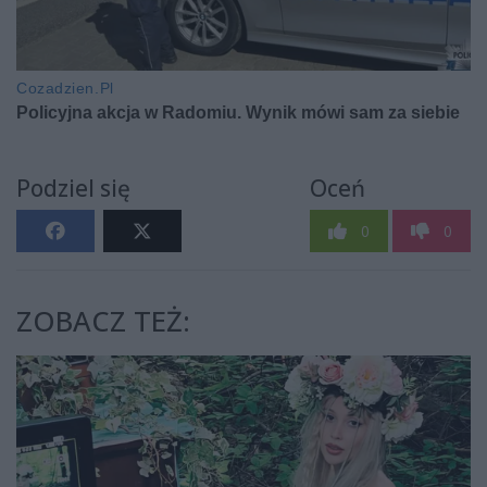
Podziel się
Oceń
0
0
ZOBACZ TEŻ: