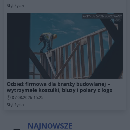
Kategorie artykułu:
Styl życia
ARTYKUŁ SPONSOROWANY
Odzież firmowa dla branży budowlanej –
wytrzymałe koszulki, bluzy i polary z logo
Data dodania artykułu:
07.08.2026 15:25
Kategorie artykułu:
Styl życia
NAJNOWSZE