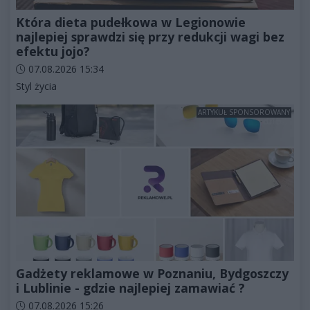
Która dieta pudełkowa w Legionowie
najlepiej sprawdzi się przy redukcji wagi bez
efektu jojo?
Data dodania artykułu:
07.08.2026 15:34
Kategorie artykułu:
Styl życia
ARTYKUŁ SPONSOROWANY
Gadżety reklamowe w Poznaniu, Bydgoszczy
i Lublinie - gdzie najlepiej zamawiać ?
Data dodania artykułu:
07.08.2026 15:26