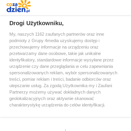
REKLAMA
Drogi Użytkowniku,
My, naszych 1162 zaufanych partnerów oraz inne
podmioty z Grupy 4media uzyskujemy dostęp i
przechowujemy informacje na urządzeniu oraz
przetwarzamy dane osobowe, takie jak unikalne
identyfikatory, standardowe informacje wysyłane przez
urządzenie czy dane przeglądania w celu zapewniania
spersonalizowanych reklam, wybór spersonalizowanych
Redakcja
Reklama
Prywatność
Praca Łódź
treści, pomiar reklam i treści, badanie odbiorców oraz
the:protocol
ulepszanie usług. Za zgodą Użytkownika my i Zaufani
Partnerzy możemy używać dokładnych danych
geolokalizacyjnych oraz aktywnie skanować
charakterystykę urządzenia do celów identyfikacji.
Ponieważ cenimy Twoją prywatność, prosimy o zgodę na
Szukaj
korzystanie z tych technologii poprzez kliknięcie
„Akceptuję”. Zgoda jest dobrowolna i zawsze możesz ją
zmienić/wycofać klikając przycisk ustawień prywatności