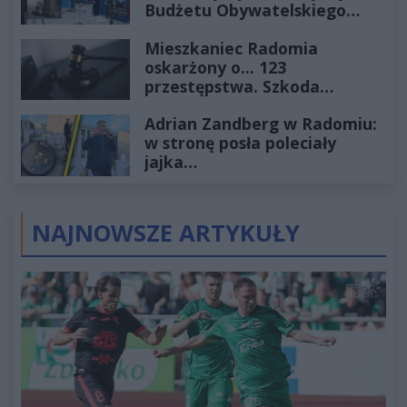
Budżetu Obywatelskiego
2027
Mieszkaniec Radomia
oskarżony o... 123
przestępstwa. Szkoda
wyceniona na ponad milion
Adrian Zandberg w Radomiu:
złotych
w stronę posła poleciały
jajka…
NAJNOWSZE ARTYKUŁY