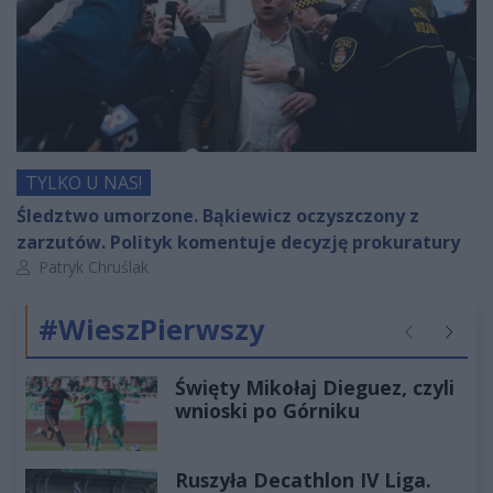
TYLKO U NAS!
Śledztwo umorzone. Bąkiewicz oczyszczony z
zarzutów. Polityk komentuje decyzję prokuratury
Autor artykułu:
Patryk Chruślak
#WieszPierwszy
Poprzednie
Następ
Święty Mikołaj Dieguez, czyli
wnioski po Górniku
Ruszyła Decathlon IV Liga.