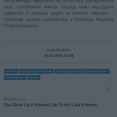
bezprawnego wpływania na uczestnika postępowania
oraz uszkodzenia mienia. Decyzją sądu mężczyzna
najbliższe 3 miesiące spędzi w areszcie śledczym -
informuje Justyna Leszczyńska z Komendy Miejskiej
Policji w Radomiu.
Data dodania:
13.02.2015 11:04
Radom
wiadomości Radom
policja
groźby
Nowogrodzka
konkubibna
napda