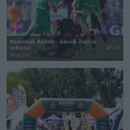
Radomiak Radom - Górnik Zabrze
Liczba zdjęć
(zdjęcia)
121
Data dodania galerii:
08.08.2026