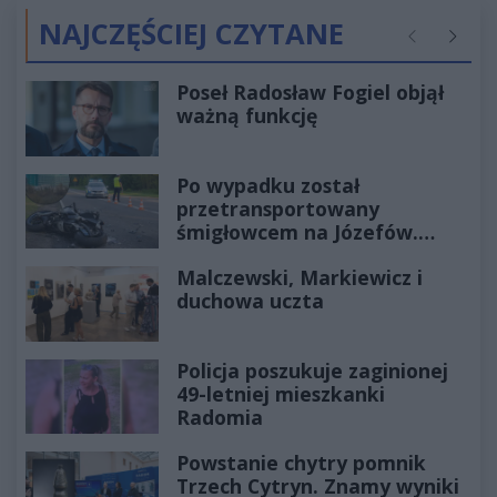
NAJCZĘŚCIEJ CZYTANE
Poprzednie
Następ
Poseł Radosław Fogiel objął
ważną funkcję
Po wypadku został
przetransportowany
śmigłowcem na Józefów.
Historia mrozi krew w żyłach
Malczewski, Markiewicz i
duchowa uczta
Policja poszukuje zaginionej
49-letniej mieszkanki
Radomia
Powstanie chytry pomnik
Trzech Cytryn. Znamy wyniki