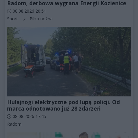
Radom, derbowa wygrana Energii Kozienice
Data dodania artykułu:
08.08.2026 20:51
Kategorie artykułu:
Sport
Piłka nożna
Hulajnogi elektryczne pod lupą policji. Od
marca odnotowano już 28 zdarzeń
Data dodania artykułu:
08.08.2026 17:45
Kategorie artykułu:
Radom