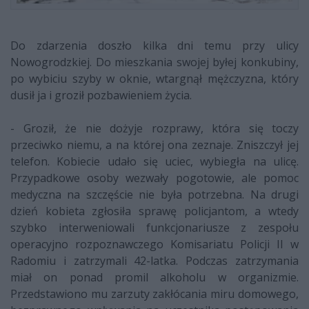
Do zdarzenia doszło kilka dni temu przy ulicy
Nowogrodzkiej. Do mieszkania swojej byłej konkubiny,
po wybiciu szyby w oknie, wtargnął mężczyzna, który
dusił ja i groził pozbawieniem życia.
- Groził, że nie dożyje rozprawy, która się toczy
przeciwko niemu, a na której ona zeznaje. Zniszczył jej
telefon. Kobiecie udało się uciec, wybiegła na ulicę.
Przypadkowe osoby wezwały pogotowie, ale pomoc
medyczna na szczęście nie była potrzebna. Na drugi
dzień kobieta zgłosiła sprawę policjantom, a wtedy
szybko interweniowali funkcjonariusze z zespołu
operacyjno rozpoznawczego Komisariatu Policji II w
Radomiu i zatrzymali 42-latka. Podczas zatrzymania
miał on ponad promil alkoholu w organizmie.
Przedstawiono mu zarzuty zakłócania miru domowego,