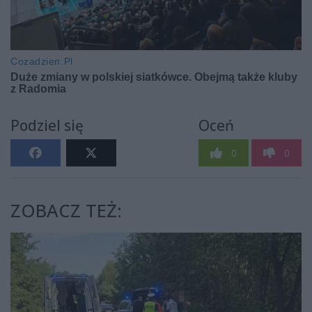
Podziel się
Oceń
0
0
ZOBACZ TEŻ: