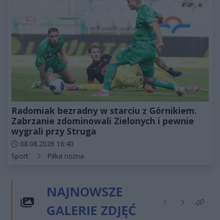
Radomiak bezradny w starciu z Górnikiem.
Zabrzanie zdominowali Zielonych i pewnie
wygrali przy Struga
Data dodania artykułu:
08.08.2026 16:40
Kategorie artykułu:
Sport
Piłka nożna
NAJNOWSZE
GALERIE ZDJĘĆ
Poprzednie
Następne
Kliknij