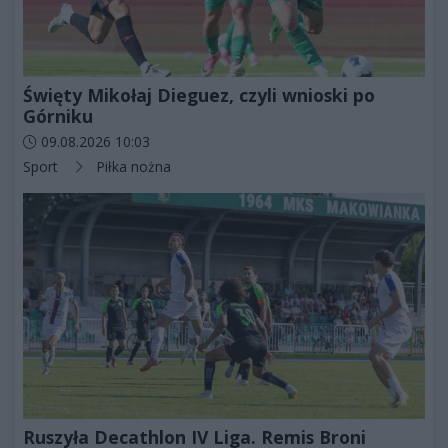
Święty Mikołaj Dieguez, czyli wnioski po
Górniku
Data dodania artykułu:
09.08.2026 10:03
Kategorie artykułu:
Sport
Piłka nożna
Ruszyła Decathlon IV Liga. Remis Broni