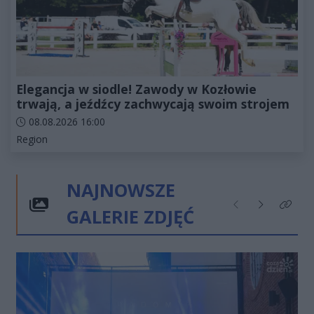
Elegancja w siodle! Zawody w Kozłowie
trwają, a jeźdźcy zachwycają swoim strojem
Data dodania artykułu:
08.08.2026 16:00
Kategorie artykułu:
Region
NAJNOWSZE
GALERIE ZDJĘĆ
Poprzednie
Następne
Kliknij