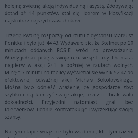
kolejną świetną akcją indywidualną i asystą. Zdobywając
dotąd aż 14 punktów, stał się liderem w klasyfikacji
najskuteczniejszych zawodników.
Trzecią kwartę rozpoczął od rzutu z dystansu Mateusz
Ponitka i było już 44:43. Wydawało się, że Stelmet po 20
minutach oddanych ROSIE, wróci na prowadzenie.
Wtedy jednak piłkę w swoje ręce wziął Torey Thomas -
najpierw w akcji 2+1, a później w rzutach wolnych.
Minęło 7 minut i na tablicy wyświetlał się wynik 52:47 po
efektownej, odważnej akcji Michała Sokołowskiego.
Można było odnieść wrażenie, że gospodarze zbyt
szybko chcą kończyć swoje akcje, przez co brakowało
dokładności. Przyjezdni natomiast grali bez
fajerwerków, udanie kontratakując i wyczekując swojej
szansy.
Na tym etapie wciąż nie było wiadomo, kto tym razem