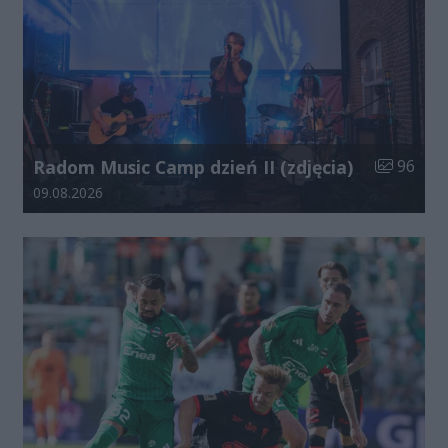
Liczba zdj
Radom Music Camp dzień II (zdjęcia)
96
Data dodania galerii:
09.08.2026