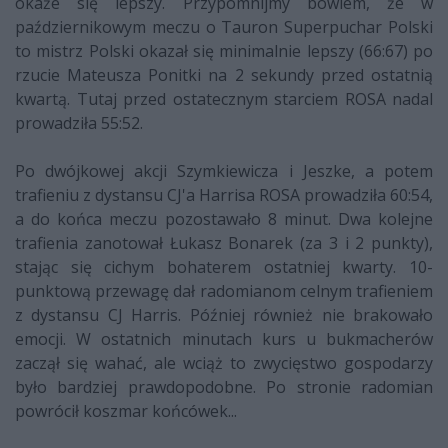
okaże się lepszy. Przypomnijmy bowiem, że w
październikowym meczu o Tauron Superpuchar Polski
to mistrz Polski okazał się minimalnie lepszy (66:67) po
rzucie Mateusza Ponitki na 2 sekundy przed ostatnią
kwartą. Tutaj przed ostatecznym starciem ROSA nadal
prowadziła 55:52.
Po dwójkowej akcji Szymkiewicza i Jeszke, a potem
trafieniu z dystansu CJ'a Harrisa ROSA prowadziła 60:54,
a do końca meczu pozostawało 8 minut. Dwa kolejne
trafienia zanotował Łukasz Bonarek (za 3 i 2 punkty),
stając się cichym bohaterem ostatniej kwarty. 10-
punktową przewagę dał radomianom celnym trafieniem
z dystansu CJ Harris. Później również nie brakowało
emocji. W ostatnich minutach kurs u bukmacherów
zaczął się wahać, ale wciąż to zwycięstwo gospodarzy
było bardziej prawdopodobne. Po stronie radomian
powrócił koszmar końcówek...