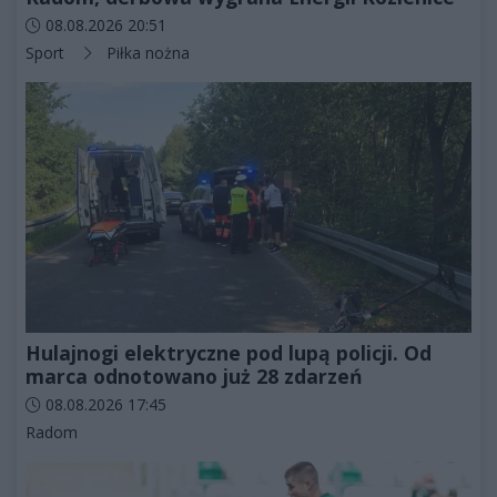
Data dodania artykułu:
08.08.2026 20:51
Kategorie artykułu:
Sport
Piłka nożna
Hulajnogi elektryczne pod lupą policji. Od
marca odnotowano już 28 zdarzeń
Data dodania artykułu:
08.08.2026 17:45
Kategorie artykułu:
Radom