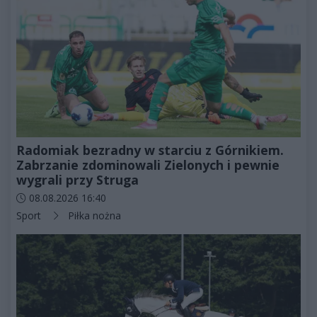
Radomiak bezradny w starciu z Górnikiem.
Zabrzanie zdominowali Zielonych i pewnie
wygrali przy Struga
Data dodania artykułu:
08.08.2026 16:40
Kategorie artykułu:
Sport
Piłka nożna