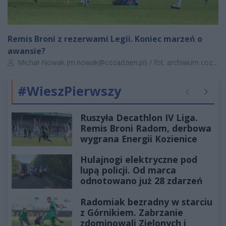
Remis Broni z rezerwami Legii. Koniec marzeń o
awansie?
Autor artykułu:
Michał Nowak (
m.nowak@cozadzien.pl
) / fot. archiwum cozadzien.pl
#WieszPierwszy
Poprzednie
Następ
Ruszyła Decathlon IV Liga.
Remis Broni Radom, derbowa
wygrana Energii Kozienice
Hulajnogi elektryczne pod
lupą policji. Od marca
odnotowano już 28 zdarzeń
Radomiak bezradny w starciu
z Górnikiem. Zabrzanie
zdominowali Zielonych i