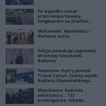
Po wypadku został
przetransportowany
śmigłowcem na Józefów.
Historia mrozi krew w żyłach
Malczewski, Markiewicz i
duchowa uczta
Policja poszukuje zaginionej
49-letniej mieszkanki
Radomia
Powstanie chytry pomnik
Trzech Cytryn. Znamy wyniki
Budżetu Obywatelskiego
2027
Mieszkaniec Radomia
oskarżony o... 123
przestępstwa. Szkoda
wyceniona na ponad milion