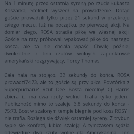
Na 1 minutę przed ostatnią syreną po rzucie Łukasza
Koszarka, Stelmet wyszedł na prowadzenie. Dotąd
goście prowadzili tylko przez 21 sekund w przekroju
całego meczu, tuż na początku, po pierwszej akcji. Na
domiar złego, ROSA straciła piłkę we własnej akcji.
Goście na raty próbowali wpakować piłkę do naszego
kosza, ale ta nie chciała wpaść. Chwilę później
dwukrotnie z linii rzutów wolnych zapunktował
amerykański rozgrywający, Torey Thomas.
Cała hala na stojąco. 32 sekundy do końca. ROSA
prowadzi74:73, ale to goście są przy piłce. Powtórka z
Superpucharu? Rzut Dee Bosta niecelny! CJ Harris
zbiera i... ma dwa rzuty wolne! Trafia tylko jeden...
Publiczność mimo to szaleje. 3,8 sekundy do końca -
75:73. Bost w szalonym tempie biegnie pod kosz ROSY i
nie trafia. Rozlega się dźwięk ostatniej syreny. Z trybun
sypie się konfetti, kibice szaleją! A tymczasem sędzia
odgwizduje dwa rzuty wolne dla Amerykanina. Ten