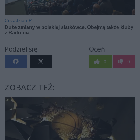
Podziel się
Oceń
0
0
ZOBACZ TEŻ: