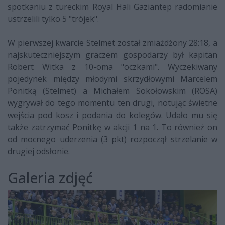
spotkaniu z tureckim Royal Hali Gaziantep radomianie
ustrzelili tylko 5 "trójek".
W pierwszej kwarcie Stelmet został zmiażdżony 28:18, a
najskuteczniejszym graczem gospodarzy był kapitan
Robert Witka z 10-oma "oczkami". Wyczekiwany
pojedynek między młodymi skrzydłowymi Marcelem
Ponitką (Stelmet) a Michałem Sokołowskim (ROSA)
wygrywał do tego momentu ten drugi, notując świetne
wejścia pod kosz i podania do kolegów. Udało mu się
także zatrzymać Ponitkę w akcji 1 na 1. To również on
od mocnego uderzenia (3 pkt) rozpoczął strzelanie w
drugiej odsłonie.
Galeria zdjęć