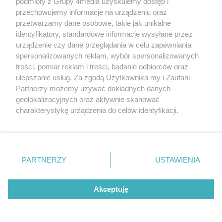
podmioty z Grupy 4media uzyskujemy dostęp i
przechowujemy informacje na urządzeniu oraz
przetwarzamy dane osobowe, takie jak unikalne
identyfikatory, standardowe informacje wysyłane przez
urządzenie czy dane przeglądania w celu zapewniania
spersonalizowanych reklam, wybór spersonalizowanych
treści, pomiar reklam i treści, badanie odbiorców oraz
ulepszanie usług. Za zgodą Użytkownika my i Zaufani
Partnerzy możemy używać dokładnych danych
geolokalizacyjnych oraz aktywnie skanować
charakterystykę urządzenia do celów identyfikacji.
Liczba zdj
Radom Music Camp dzień I (zdjęcia)
49
Ponieważ cenimy Twoją prywatność, prosimy o zgodę na
korzystanie z tych technologii poprzez kliknięcie
Data dodania galerii:
08.08.2026
„Akceptuję”. Zgoda jest dobrowolna i zawsze możesz ją
zmienić/wycofać klikając przycisk ustawień prywatności
PARTNERZY
USTAWIENIA
znajdujący się w lewym dolnym rogu strony
. Niektóre
rodzaje przetwarzania danych nie wymagają zgody
REKLAMA
użytkownika, ale masz prawo sprzeciwić się takiemu
Akceptuję
przetwarzaniu. Preferencje będą miały zastosowania tylko
na tej witrynie.