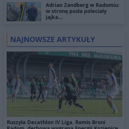
Adrian Zandberg w Radomiu:
złotych
w stronę posła poleciały
jajka…
NAJNOWSZE ARTYKUŁY
Ruszyła Decathlon IV Liga. Remis Broni
Radom, derbowa wygrana Energii Kozienice