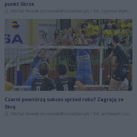
punkt Skrze
Autor artykułu:
Michał Nowak (
m.nowak@cozadzien.pl
) / fot. Szymon Wykrota
Czarni powtórzą sukces sprzed roku? Zagrają ze
Skrą
Autor artykułu:
Michał Nowak (
m.nowak@cozadzien.pl
) / fot. archiwum cozadzien.pl