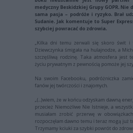
boku nieustannie jest nowy partner 
medyczny Beskidzkiej Grupy GOPR. Nie do
sama pasja – podróże i ryzyko. Brał ud
Sudanie. Jak komentuje to Super Expres
szybciej powracać do zdrowia.
„Kilka dni temu zerwali się skoro świt i 
Dziewczynka śmigała na hulajnodze, a Micha
szczęśliwą rodzinę. Taka atmosfera jest 
życiu prywatnym z pewnością pomoże jej szyb
Na swoim Facebooku, podróżniczka zamie
fanów jej twórczości i znajomych.
„(...)wiem, że w końcu odzyskam dawną ener
przecież Niemożliwe Nie Istnieje, a wszyst
musiałam zrobić przerwę w obowiązkach 
rozpoczęłam dawno temu i teraz mogą już toc
Trzymamy kciuki za szybki powrót do zdrowi