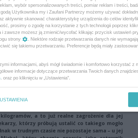
klam, wybór spersonalizowanych treści, pomiar reklam i treści, bad
 zgodą Użytkownika my i Zaufani Partnerzy możemy używać dokład
az aktywnie skanować charakterystykę urządzenia do celów identyfi
ść, prosimy o zgodę na korzystanie z tych technologii poprzez klikn
a i zawsze możesz ją zmienić/wycofać klikając przycisk ustawień pr
ogu strony
. Niektóre rodzaje przetwarzania danych nie wymagaj
iwić się takiemu przetwarzaniu. Preferencje będą miały zastosowania
szymi informacjami, abyś mógł świadomie i komfortowo korzystać z
gółowe informacje dotyczące przetwarzania Twoich danych znajdzi
s
. oraz po kliknięciu w „Ustawienia”.
USTAWIENIA
ewizyjna, dziennikarka, podróżniczka i pisarka
się z nieznaną chorobą. W ciągu wspomnianego
 kilogramów, a to już realne zagrożenie dla jej
lekarzy, którzy próbują ustalić co takiego mogło
dnak w trudnym czasie nie pozostaje sama – u jej