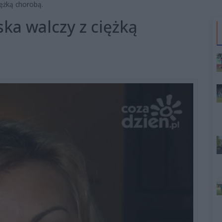
ężką chorobą.
a walczy z ciężką