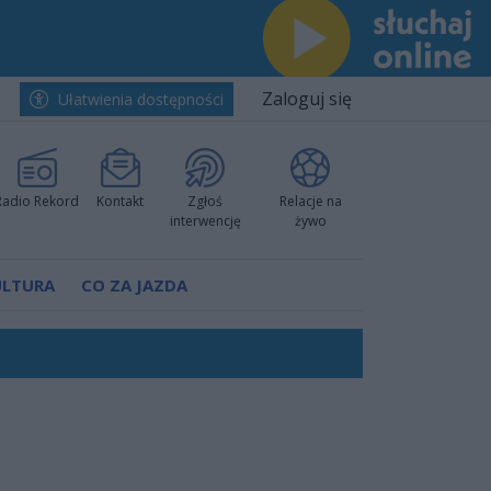
Zaloguj się
Ułatwienia dostępności
Radio Rekord
Kontakt
Zgłoś
Relacje na
interwencję
żywo
ULTURA
CO ZA JAZDA
h i pewnie wygrali przy Struga