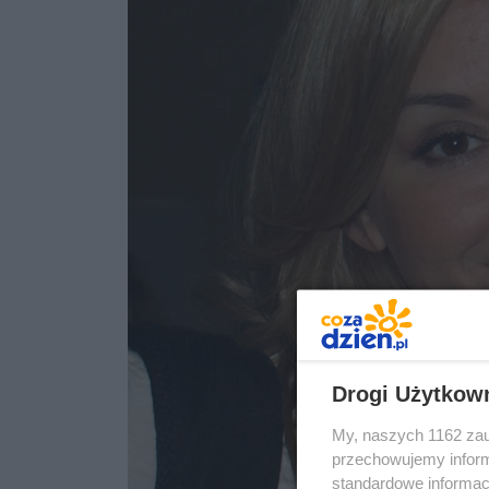
Drogi Użytkow
My, naszych 1162 zau
przechowujemy informa
standardowe informac