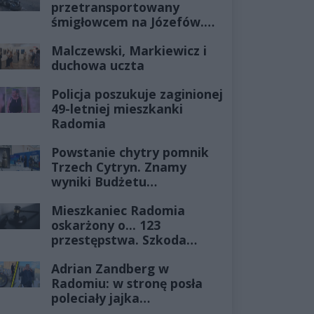
przetransportowany
śmigłowcem na Józefów.
Historia mrozi krew w
Malczewski, Markiewicz i
żyłach
duchowa uczta
Policja poszukuje zaginionej
49-letniej mieszkanki
Radomia
Powstanie chytry pomnik
Trzech Cytryn. Znamy
wyniki Budżetu
Obywatelskiego 2027
Mieszkaniec Radomia
oskarżony o... 123
przestępstwa. Szkoda
wyceniona na ponad milion
Adrian Zandberg w
złotych
Radomiu: w stronę posła
poleciały jajka…