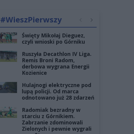
#WieszPierwszy
Poprzednie
Następne
Święty Mikołaj Dieguez,
czyli wnioski po Górniku
Ruszyła Decathlon IV Liga.
Remis Broni Radom,
derbowa wygrana Energii
Kozienice
Hulajnogi elektryczne pod
lupą policji. Od marca
odnotowano już 28 zdarzeń
Radomiak bezradny w
starciu z Górnikiem.
Zabrzanie zdominowali
Zielonych i pewnie wygrali