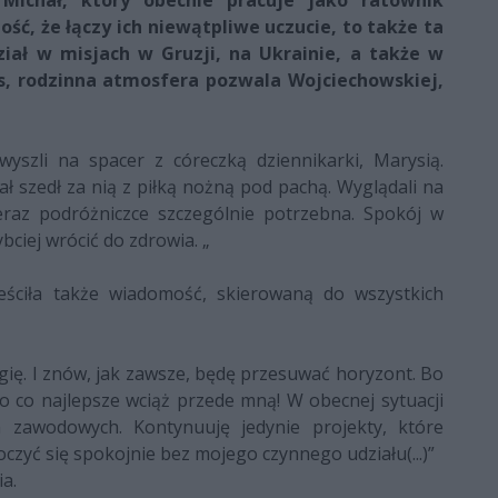
Michał, który obecnie pracuje jako ratownik
ść, że łączy ich niewątpliwe uczucie, to także ta
ział w misjach w Gruzji, na Ukrainie, a także w
s, rodzinna atmosfera pozwala Wojciechowskiej,
wyszli na spacer z córeczką dziennikarki, Marysią.
ł szedł za nią z piłką nożną pod pachą. Wyglądali na
teraz podróżniczce szczególnie potrzebna. Spokój w
ciej wrócić do zdrowia. „
ściła także wiadomość, skierowaną do wszystkich
gię. I znów, jak zawsze, będę przesuwać horyzont. Bo
ko co najlepsze wciąż przede mną! W obecnej sytuacji
zawodowych. Kontynuuję jedynie projekty, które
zyć się spokojnie bez mojego czynnego udziału(...)”
a.