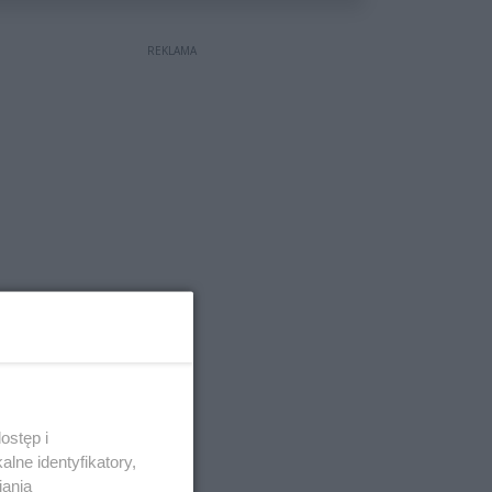
REKLAMA
ostęp i
lne identyfikatory,
iania