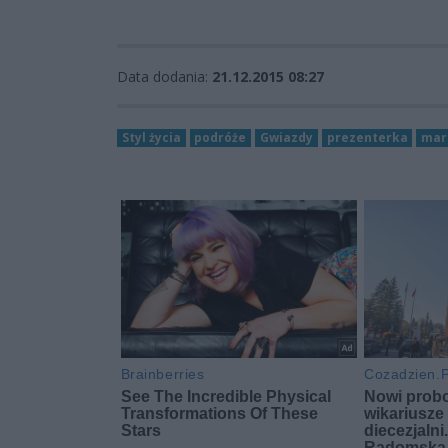
Data dodania:
21.12.2015 08:27
Styl życia
podróże
Gwiazdy
prezenterka
mar