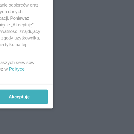
anie odbiorców oraz
nych danych
kacji. Ponieważ
ięcie „Akceptuję”.
ywatności znajdujący
ą zgody użytkownika,
 tylko na tej
 naszych serwisów
esz w
Polityce
Akceptuję