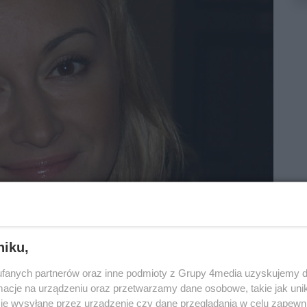
niku,
fanych partnerów oraz inne podmioty z Grupy 4media uzyskujemy d
cje na urządzeniu oraz przetwarzamy dane osobowe, takie jak unika
je wysyłane przez urządzenie czy dane przeglądania w celu zapewn