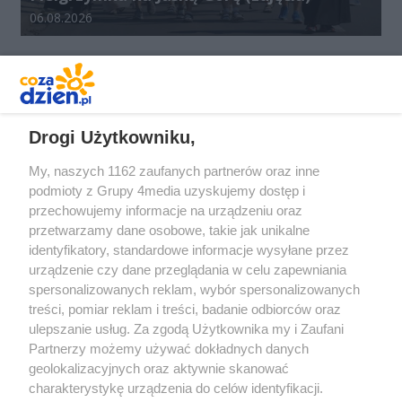
Data dodania galerii:
06.08.2026
REKLAMA
Drogi Użytkowniku,
My, naszych 1162 zaufanych partnerów oraz inne
podmioty z Grupy 4media uzyskujemy dostęp i
przechowujemy informacje na urządzeniu oraz
przetwarzamy dane osobowe, takie jak unikalne
identyfikatory, standardowe informacje wysyłane przez
urządzenie czy dane przeglądania w celu zapewniania
spersonalizowanych reklam, wybór spersonalizowanych
Redakcja
Reklama
Prywatność
Praca Łódź
treści, pomiar reklam i treści, badanie odbiorców oraz
the:protocol
ulepszanie usług. Za zgodą Użytkownika my i Zaufani
Partnerzy możemy używać dokładnych danych
geolokalizacyjnych oraz aktywnie skanować
charakterystykę urządzenia do celów identyfikacji.