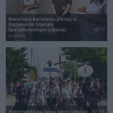
Warsztaty karmienia piersią w
Radomskim Szpitalu
Liczba zdj
Specjalistycznym (zdjęcia)
17
Data dodania galerii:
07.08.2026
Liczba zdjęć
Pielgrzymka na Jasną Górę (zdjęcia)
148