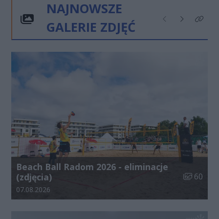
NAJNOWSZE
GALERIE ZDJĘĆ
Poprzednie
Następne
Kliknij
Beach Ball Radom 2026 - eliminacje
Liczba zdj
(zdjęcia)
60
Data dodania galerii:
07.08.2026