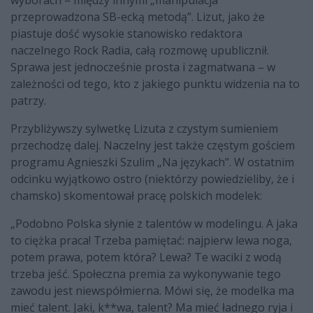
przeprowadzona SB-ecką metodą”. Lizut, jako że
piastuje dość wysokie stanowisko redaktora
naczelnego Rock Radia, całą rozmowę upublicznił.
Sprawa jest jednocześnie prosta i zagmatwana – w
zależności od tego, kto z jakiego punktu widzenia na to
patrzy.
Przybliżywszy sylwetkę Lizuta z czystym sumieniem
przechodzę dalej. Naczelny jest także częstym gościem
programu Agnieszki Szulim „Na językach”. W ostatnim
odcinku wyjątkowo ostro (niektórzy powiedzieliby, że i
chamsko) skomentował pracę polskich modelek:
„Podobno Polska słynie z talentów w modelingu. A jaka
to ciężka praca! Trzeba pamiętać: najpierw lewa noga,
potem prawa, potem która? Lewa? Te waciki z wodą
trzeba jeść. Społeczna premia za wykonywanie tego
zawodu jest niewspółmierna. Mówi się, że modelka ma
mieć talent. Jaki, k**wa, talent? Ma mieć ładnego ryja i