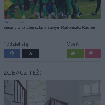
Podziel się
Oceń
0
0
ZOBACZ TEŻ: