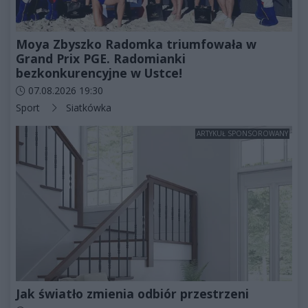
Moya Zbyszko Radomka triumfowała w
Grand Prix PGE. Radomianki
bezkonkurencyjne w Ustce!
Data dodania artykułu:
07.08.2026 19:30
Kategorie artykułu:
Sport
Siatkówka
ARTYKUŁ SPONSOROWANY
Jak światło zmienia odbiór przestrzeni