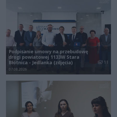
Podpisanie umowy na przebudowę
drogi powiatowej 1133W Stara
Liczba zdj
Błotnica - Jedlanka (zdjęcia)
11
Data dodania galerii:
07.08.2026