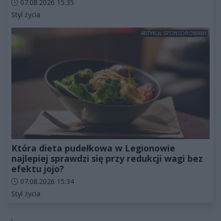
Data dodania artykułu:
07.08.2026 15:35
Kategorie artykułu:
Styl życia
ARTYKUŁ SPONSOROWANY
Która dieta pudełkowa w Legionowie
najlepiej sprawdzi się przy redukcji wagi bez
efektu jojo?
Data dodania artykułu:
07.08.2026 15:34
Kategorie artykułu:
Styl życia