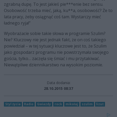
zgrabną dupę. To jest jakieś pie***enie bez sensu.
Osobowość trzeba mieć, jaką, ku**a, osobowość? Że to
lata pracy, żeby osiągnąć coś tam. Wystarczy mieć
ładnego ryja!”
Wyobrażacie sobie takie słowa w programie Szulim?
Nie? Kluczowy nie jest jednak fakt, że on coś takiego
powiedział – w tej sytuacji kluczowe jest to, że Szulim
jako gospodarz programu nie powstrzymała swojego
gościa, tylko… zaczęła się śmiać i mu przytakiwać.
Niewątpliwe dziennikarstwo na wysokim poziomie.
Data dodania:
28.10.2015 08:37
Styl życia
Radio
Gwiazdy
rock
mikołaj
szulim
lizut