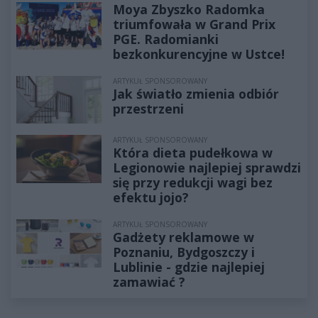
Moya Zbyszko Radomka
triumfowała w Grand Prix
PGE. Radomianki
bezkonkurencyjne w Ustce!
ARTYKUŁ SPONSOROWANY
Jak światło zmienia odbiór
przestrzeni
ARTYKUŁ SPONSOROWANY
Która dieta pudełkowa w
Legionowie najlepiej sprawdzi
się przy redukcji wagi bez
efektu jojo?
ARTYKUŁ SPONSOROWANY
Gadżety reklamowe w
Poznaniu, Bydgoszczy i
Lublinie - gdzie najlepiej
zamawiać ?