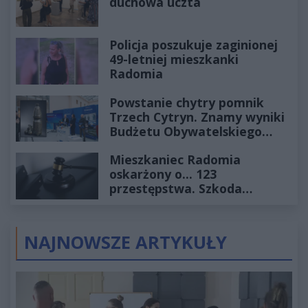
duchowa uczta
Policja poszukuje zaginionej
49-letniej mieszkanki
Radomia
Powstanie chytry pomnik
Trzech Cytryn. Znamy wyniki
Budżetu Obywatelskiego
2027
Mieszkaniec Radomia
oskarżony o... 123
przestępstwa. Szkoda
wyceniona na ponad milion
złotych
NAJNOWSZE ARTYKUŁY