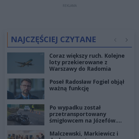
REKLAMA
NAJCZĘŚCIEJ CZYTANE
Poprzednie
Następ
Coraz większy ruch. Kolejne
loty przekierowane z
Warszawy do Radomia
Poseł Radosław Fogiel objął
ważną funkcję
Po wypadku został
przetransportowany
śmigłowcem na Józefów.
Historia mrozi krew w żyłach
Malczewski, Markiewicz i