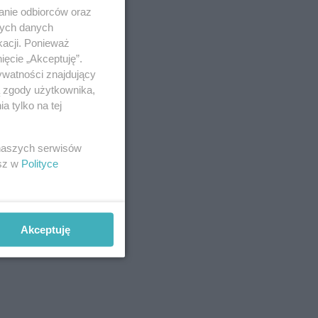
anie odbiorców oraz
nych danych
kacji. Ponieważ
ięcie „Akceptuję”.
ywatności znajdujący
ą zgody użytkownika,
 tylko na tej
 naszych serwisów
esz w
Polityce
Akceptuję