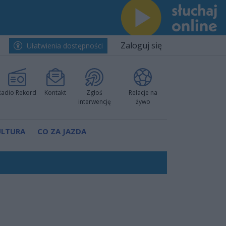
Zaloguj się
Ułatwienia dostępności
Radio Rekord
Kontakt
Zgłoś
Relacje na
interwencję
żywo
ULTURA
CO ZA JAZDA
nkurencyjne w Ustce!
ano umowę
Polski
 decyzję prokuratury
ów pokazali klasę