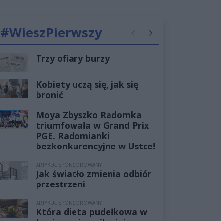
#WieszPierwszy
Poprzednie
Następne
Trzy ofiary burzy
Kobiety uczą się, jak się
bronić
Moya Zbyszko Radomka
triumfowała w Grand Prix
PGE. Radomianki
bezkonkurencyjne w Ustce!
ARTYKUŁ SPONSOROWANY
Jak światło zmienia odbiór
przestrzeni
ARTYKUŁ SPONSOROWANY
Która dieta pudełkowa w