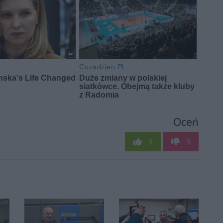
Oceń
0
0