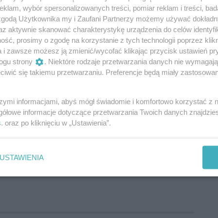
 październiku. Zostanie przygotowanych 30 miejsc i
klam, wybór spersonalizowanych treści, pomiar reklam i treści, bad
bywały się zajęcia kulturalne i rekreacyjne, będzie
 zgodą Użytkownika my i Zaufani Partnerzy możemy używać dokład
az aktywnie skanować charakterystykę urządzenia do celów identyfi
tam przebywających będą rehabilitanci, animatorzy
ść, prosimy o zgodę na korzystanie z tych technologii poprzez klikn
z pielęgniarki. Seniorzy będą pokrywać jedną trzecią
a i zawsze możesz ją zmienić/wycofać klikając przycisk ustawień pr
suje wojewoda i miasto. Jak przyznaje wiceprezydent
ogu strony
. Niektóre rodzaje przetwarzania danych nie wymagaj
ów. – Program się rozwija i powinien rozwijać się na
iwić się takiemu przetwarzaniu. Preferencje będą miały zastosowania
e, dlatego myślę, że będziemy rozwijać tego typu
szymi informacjami, abyś mógł świadomie i komfortowo korzystać z
owska rozpoczął się radomski sezon tańców pod
gółowe informacje dotyczące przetwarzania Twoich danych znajdzi
s
. oraz po kliknięciu w „Ustawienia”.
ła się inauguracja tego wydarzenia na Borkach. –
latego pojawią się kolejne sceny; w centrum miasta i
.
USTAWIENIA
ańcach w piątkowe wieczory. Wstęp wolny. Start od 10