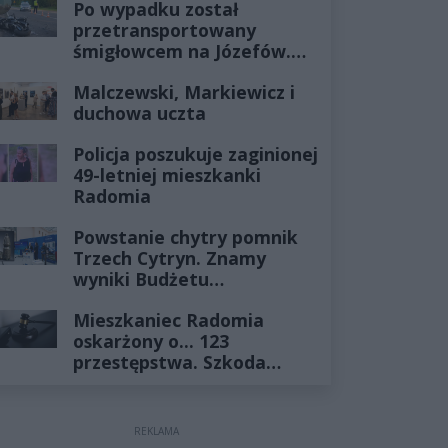
Po wypadku został
przetransportowany
śmigłowcem na Józefów.
Historia mrozi krew w
Malczewski, Markiewicz i
żyłach
duchowa uczta
Policja poszukuje zaginionej
49-letniej mieszkanki
Radomia
Powstanie chytry pomnik
Trzech Cytryn. Znamy
wyniki Budżetu
Obywatelskiego 2027
Mieszkaniec Radomia
oskarżony o... 123
przestępstwa. Szkoda
wyceniona na ponad milion
złotych
REKLAMA