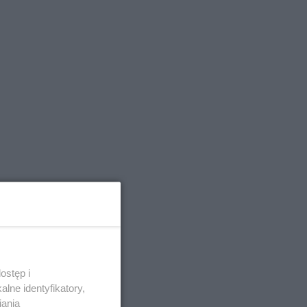
ostęp i
lne identyfikatory,
iania