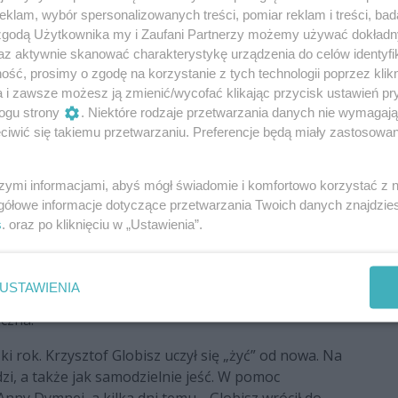
klam, wybór spersonalizowanych treści, pomiar reklam i treści, bad
 zgodą Użytkownika my i Zaufani Partnerzy możemy używać dokład
az aktywnie skanować charakterystykę urządzenia do celów identyfi
ść, prosimy o zgodę na korzystanie z tych technologii poprzez klikn
a i zawsze możesz ją zmienić/wycofać klikając przycisk ustawień pr
ogu strony
. Niektóre rodzaje przetwarzania danych nie wymagaj
iwić się takiemu przetwarzaniu. Preferencje będą miały zastosowania
szymi informacjami, abyś mógł świadomie i komfortowo korzystać z
gółowe informacje dotyczące przetwarzania Twoich danych znajdzi
s
. oraz po kliknięciu w „Ustawienia”.
tenie jednej z radiostacji. Aktor czytał wtedy
ie tak. Zaraz po doczytaniu fragmentu, wezwane
USTAWIENIA
ala. Tam, okazało się, że aktor przeszedł rozległy
iczna.
ki rok. Krzysztof Globisz uczył się „żyć” od nowa. Na
dzi, a także jak samodzielnie jeść. W pomoc