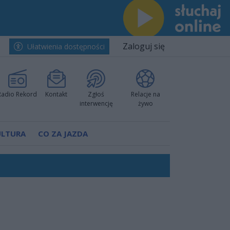
Zaloguj się
Ułatwienia dostępności
Radio Rekord
Kontakt
Zgłoś
Relacje na
interwencję
żywo
ULTURA
CO ZA JAZDA
ów pokazali klasę
rzowi
worzyć nową sportową tradycję"
ruchu