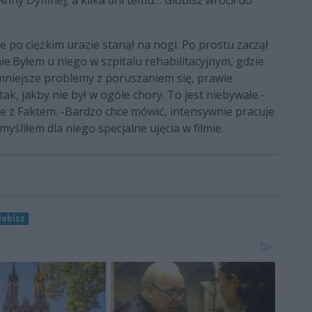
ny Dymnej, a kilka dni temu… Globisz wrócił do
 po ciężkim urazie stanął na nogi. Po prostu zaczął
e.Byłem u niego w szpitalu rehabilitacyjnym, gdzie
mniejsze problemy z poruszaniem się, prawie
tak, jakby nie był w ogóle chory. To jest niebywałe.-
 z Faktem. -Bardzo chce mówić, intensywnie pracuje
yśliłem dla niego specjalne ujęcia w filmie.
lobisz