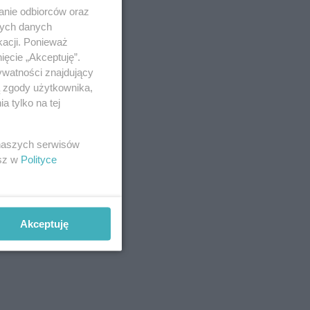
anie odbiorców oraz
nych danych
kacji. Ponieważ
ięcie „Akceptuję”.
ywatności znajdujący
ą zgody użytkownika,
 tylko na tej
 naszych serwisów
esz w
Polityce
Akceptuję