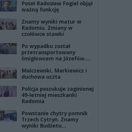
Poseł Radosław Fogiel objął
ważną funkcję
Znamy wyniki matur w
Radomiu. Zmiany w
czołówce stawki
Po wypadku został
przetransportowany
śmigłowcem na Józefów.
Historia mrozi krew w
Malczewski, Markiewicz i
żyłach
duchowa uczta
Policja poszukuje zaginionej
49-letniej mieszkanki
Radomia
Powstanie chytry pomnik
Trzech Cytryn. Znamy
wyniki Budżetu
Obywatelskiego 2027