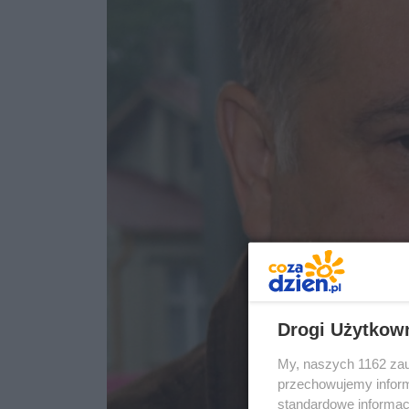
Drogi Użytkow
My, naszych 1162 zau
przechowujemy informa
standardowe informac