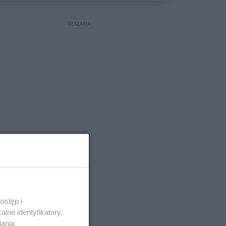
REKLAMA
ostęp i
lne identyfikatory,
iania