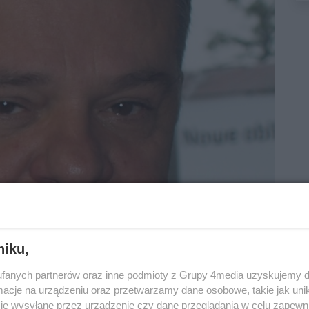
niku,
fanych partnerów oraz inne podmioty z Grupy 4media uzyskujemy d
cje na urządzeniu oraz przetwarzamy dane osobowe, takie jak unika
je wysyłane przez urządzenie czy dane przeglądania w celu zapewn