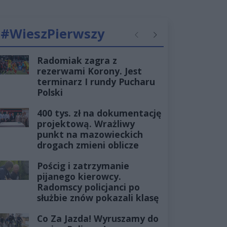
#WieszPierwszy
Poprzednie
Następne
Radomiak zagra z
rezerwami Korony. Jest
terminarz I rundy Pucharu
Polski
400 tys. zł na dokumentację
projektową. Wrażliwy
punkt na mazowieckich
drogach zmieni oblicze
Pościg i zatrzymanie
pijanego kierowcy.
Radomscy policjanci po
służbie znów pokazali klasę
Co Za Jazda! Wyruszamy do