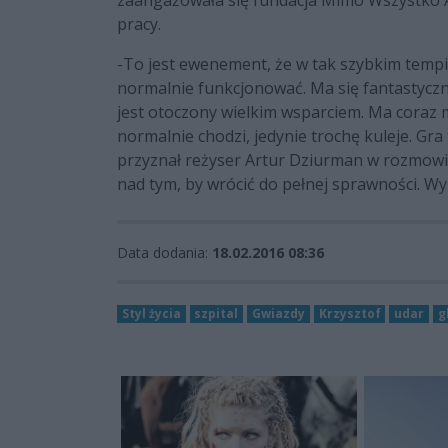
zaangażowała się fundacja Mimo Wszystko An
pracy.
-To jest ewenement, że w tak szybkim tempie
normalnie funkcjonować. Ma się fantastyczni
jest otoczony wielkim wsparciem. Ma coraz 
normalnie chodzi, jedynie trochę kuleje. Gra 
przyznał reżyser Artur Dziurman w rozmowie
nad tym, by wrócić do pełnej sprawności. Wym
Data dodania:
18.02.2016 08:36
Styl życia
szpital
Gwiazdy
Krzysztof
udar
g