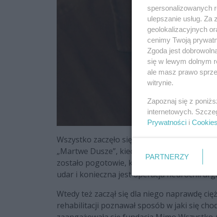
spersonalizowanych re
ulepszanie usług. Za
geolokalizacyjnych or
cenimy Twoją prywatno
Zgoda jest dobrowoln
się w lewym dolnym r
ale masz prawo sprzec
witrynie.
Zapoznaj się z poniż
internetowych. Szcze
Prywatności
i
Cookie
Wszystko zaczęło się półtora roku temu na an
„Martwe Dusze”, kiedy poczuł, że coś jest n
PARTNERZY
zostało pogotowie, które zabrało go do szpit
udar i konieczna jest operacja neurochirurg
Wtedy też zaczął się dla niego naprawdę cięż
rehabilitacji poznawał sposób w jaki się cho