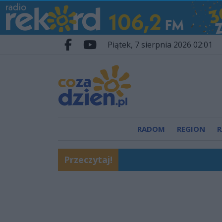
Przejdź do głównych treści
Przejdź do wyszukiwarki
Przejdź do głównego menu
piątek, 7 sierpnia 2026 02:01
Facebook.com
Youtube.com
RADOM
REGION
R
Przeczytaj!
Pościg i zatrzymanie 
Tysiące wiernych z nas
W Radomiu powstaje p
Beach Ball Radom 2026
Pielgrzymi z naszej di