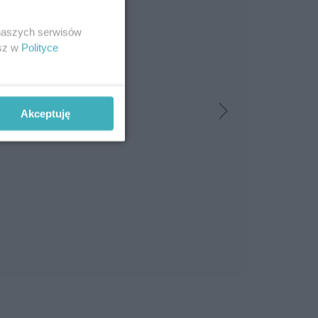
 naszych serwisów
esz w
Polityce
Akceptuję