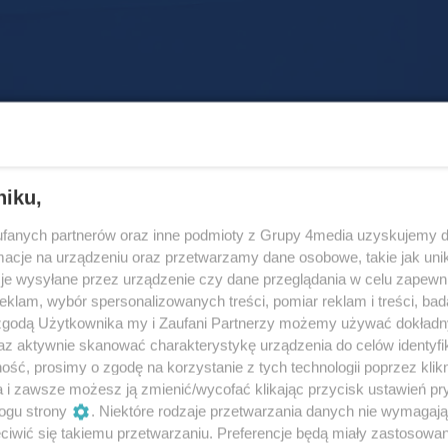
niku,
fanych partnerów oraz inne podmioty z Grupy 4media uzyskujemy d
cje na urządzeniu oraz przetwarzamy dane osobowe, takie jak unika
je wysyłane przez urządzenie czy dane przeglądania w celu zapewn
6
/ 31
klam, wybór spersonalizowanych treści, pomiar reklam i treści, bad
 zgodą Użytkownika my i Zaufani Partnerzy możemy używać dokład
enea rcs-02.jpg
az aktywnie skanować charakterystykę urządzenia do celów identyfi
Autor: maejig_studio Magdalena Nawara
ść, prosimy o zgodę na korzystanie z tych technologii poprzez klikn
a i zawsze możesz ją zmienić/wycofać klikając przycisk ustawień pr
ogu strony
. Niektóre rodzaje przetwarzania danych nie wymagaj
iwić się takiemu przetwarzaniu. Preferencje będą miały zastosowania