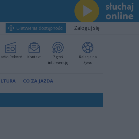
Zaloguj się
Ułatwienia dostępności
Radio Rekord
Kontakt
Zgłoś
Relacje na
interwencję
żywo
ULTURA
CO ZA JAZDA
ów pokazali klasę
rzowi
worzyć nową sportową tradycję"
ruchu