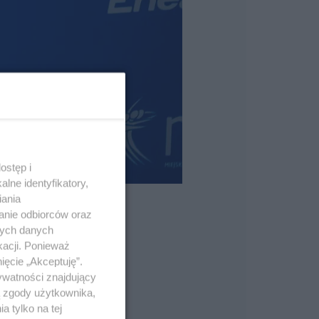
ostęp i
lne identyfikatory,
iania
anie odbiorców oraz
nych danych
kacji. Ponieważ
ięcie „Akceptuję”.
ywatności znajdujący
ą zgody użytkownika,
 tylko na tej