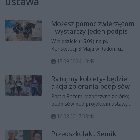
ustawa
Możesz pomóc zwierzętom
- wystarczy jeden podpis
W niedzielę (15.09) na pl.
Konstytucji 3 Maja w Radomiu
można dołączyć do akcji "Stop
15.09.2024 10:49
łańcuchom, pseudohodowlom i
bezdomności zwierząt". Wystarczy
Ratujmy kobiety- będzie
przyjść i złożyć podpis.
akcja zbierania podpisów
Partia Razem rozpoczyna zbiórkę
podpisów pod projektem ustawy
„Ratujmy Kobiety” Projekt
16.08.2017 08:44
przewiduję wprowadzenie szeregu
zapisów, które mają pomóc
Przedszkolaki. Semik
kobietom egzekwowanie swoich