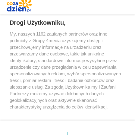
REKLAMA
Drogi Użytkowniku,
My, naszych 1162 zaufanych partnerów oraz inne
podmioty z Grupy 4media uzyskujemy dostęp i
przechowujemy informacje na urządzeniu oraz
przetwarzamy dane osobowe, takie jak unikalne
identyfikatory, standardowe informacje wysyłane przez
urządzenie czy dane przeglądania w celu zapewniania
spersonalizowanych reklam, wybór spersonalizowanych
Redakcja
Reklama
Prywatność
Praca Łódź
treści, pomiar reklam i treści, badanie odbiorców oraz
the:protocol
ulepszanie usług. Za zgodą Użytkownika my i Zaufani
Partnerzy możemy używać dokładnych danych
geolokalizacyjnych oraz aktywnie skanować
charakterystykę urządzenia do celów identyfikacji.
Ponieważ cenimy Twoją prywatność, prosimy o zgodę na
Szukaj
korzystanie z tych technologii poprzez kliknięcie
„Akceptuję”. Zgoda jest dobrowolna i zawsze możesz ją
zmienić/wycofać klikając przycisk ustawień prywatności