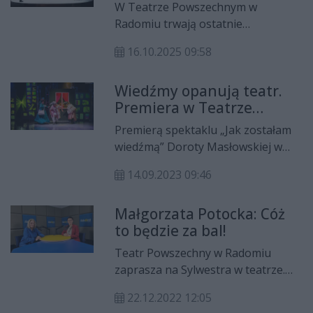
W Teatrze Powszechnym w
Radomiu trwają ostatnie
przygotowania do premiery
16.10.2025 09:58
spektaklu „Dom lalki”. To dramat
Ibsena, który choć powstał w
Wiedźmy opanują teatr.
drugiej połowie XIX wieku, wciąż
Premiera w Teatrze
pozostaje zaskakująco aktualny.
Powszechnym
Premierą spektaklu „Jak zostałam
wiedźmą” Doroty Masłowskiej w
reżyserii i adaptacji Michała
14.09.2023 09:46
Derlatki Teatr Powszechny w
Radomiu rozpoczyna w piątek, 15
Małgorzata Potocka: Cóż
września nowy sezon artystyczny.
to będzie za bal!
Teatr Powszechny w Radomiu
zaprasza na Sylwestra w teatrze.
Na widzów czeka spektakl „Okno
22.12.2022 12:05
na parlament” w reżyserii Jarosława