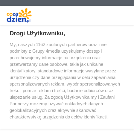
REKLAMA
Drogi Użytkowniku,
My, naszych 1162 zaufanych partnerów oraz inne
podmioty z Grupy 4media uzyskujemy dostęp i
przechowujemy informacje na urządzeniu oraz
przetwarzamy dane osobowe, takie jak unikalne
identyfikatory, standardowe informacje wysyłane przez
urządzenie czy dane przeglądania w celu zapewniania
spersonalizowanych reklam, wybór spersonalizowanych
Redakcja
Reklama
Prywatność
Praca Łódź
treści, pomiar reklam i treści, badanie odbiorców oraz
the:protocol
ulepszanie usług. Za zgodą Użytkownika my i Zaufani
Partnerzy możemy używać dokładnych danych
geolokalizacyjnych oraz aktywnie skanować
charakterystykę urządzenia do celów identyfikacji.
Ponieważ cenimy Twoją prywatność, prosimy o zgodę na
Szukaj
korzystanie z tych technologii poprzez kliknięcie