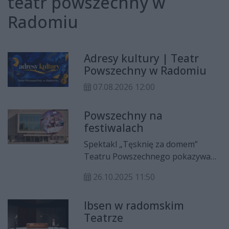
teatr powszechny w
Radomiu
Adresy kultury | Teatr
Powszechny w Radomiu
07.08.2026 12:00
Powszechny na
festiwalach
Spektakl „Tęsknię za domem”
Teatru Powszechnego pokazywany
jest na najważniejszych festiwalach
26.10.2025 11:50
teatralnych w Polsce.
Ibsen w radomskim
Teatrze