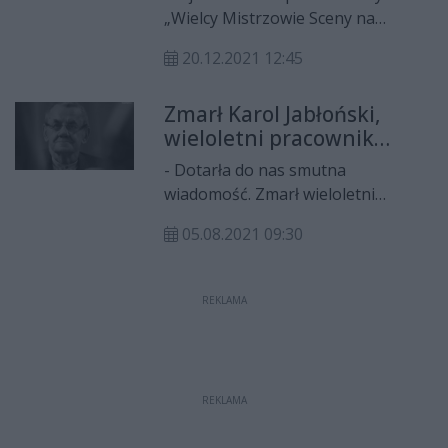
„Wielcy Mistrzowie Sceny na
deskach Teatru Powszechnego w
20.12.2021 12:45
Radomiu”. Tym razem będzie
można zobaczyć rejestrację
Zmarł Karol Jabłoński,
spektaklu „Operetka”.
wieloletni pracownik
Powszechnego w Radomiu
- Dotarła do nas smutna
wiadomość. Zmarł wieloletni
pracownik Teatru, Karol Jabłoński -
05.08.2021 09:30
czytamy na profilu Powszechnego
w Radomiu.
REKLAMA
REKLAMA