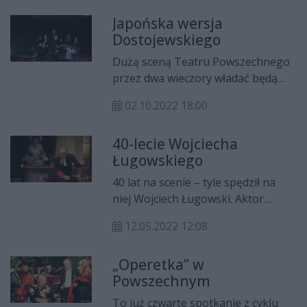
Tumidajskiego. O atrakcjach, jakie
Japońska wersja
czekają w teatrze tej wyjątkowej
Dostojewskiego
nocy opowiada Małgorzata
Potocka, dyrektorka Teatru
Dużą sceną Teatru Powszechnego
Powszechnego w Radomiu. Na
przez dwa wieczory władać będą
scenie zobaczymy m.in. Katarzynę
aktorzy japońscy – teatr Chiten z
Dorosińską, Marka Brauna, Natalię
02.10.2022 18:00
Kioto pokaże „Gracza” Fiodora
Samojlik czy Cezarego Domagałę.
Dostojewskiego.
40-lecie Wojciecha
Ługowskiego
40 lat na scenie – tyle spędził na
niej Wojciech Ługowski. Aktor
Teatru Powszechnego jubileusz
12.05.2022 12:08
będzie świętował wraz z
publicznością podczas sobotniego
„Operetka” w
spektaklu „Nie uchodzi, nie
Powszechnym
uchodzi, czyli Damy i huzary”.
To już czwarte spotkanie z cyklu