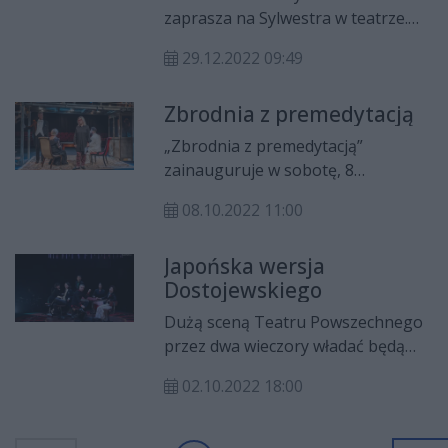
Gombrowiczowskiego. Dodatkowo,
zaprasza na Sylwestra w teatrze.
dzięki kwocie 150 tys. zł, inne
Na widzów czeka spektakl "Okno
polskie teatry, cenione przez
29.12.2022 09:49
na parlament" w reżyserii Jarosława
publiczność, będą miały możliwość
Tumidajskiego.
występowania w Radomiu.
Zbrodnia z premedytacją
„Zbrodnia z premedytacją”
zainauguruje w sobotę, 8
października jubileuszowy
08.10.2022 11:00
Międzynarodowy Festiwal
Gombrowiczowski.
Japońska wersja
Dostojewskiego
Dużą sceną Teatru Powszechnego
przez dwa wieczory władać będą
aktorzy japońscy – teatr Chiten z
02.10.2022 18:00
Kioto pokaże „Gracza” Fiodora
Dostojewskiego.