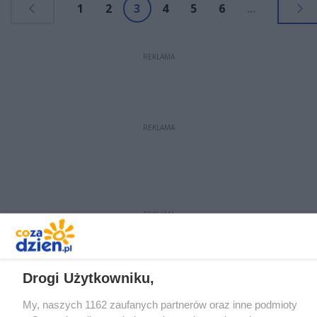
1
2
3
4
5
6
...
REKLAMA
REKLAMA
REKLAMA
Drogi Użytkowniku,
My, naszych 1162 zaufanych partnerów oraz inne podmioty