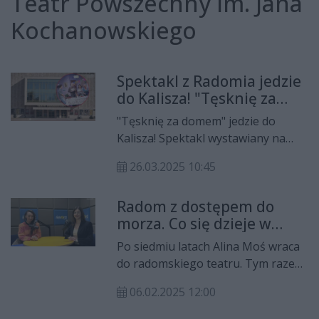
Teatr Powszechny im. Jana
Kochanowskiego
Spektakl z Radomia jedzie
do Kalisza! "Tęsknię za
domem" na ważnym
"Tęsknię za domem" jedzie do
festiwalu
Kalisza! Spektakl wystawiany na
deskach Powszechnego znalazł się
26.03.2025 10:45
w repertuarze 65. Kaliskich Spotkań
Teatralnych.
Radom z dostępem do
morza. Co się dzieje w
barze Café Luna?
Po siedmiu latach Alina Moś wraca
do radomskiego teatru. Tym razem
reżyserka dała Radomiowi dostęp
06.02.2025 12:00
do morza. O czym jest "Café Luna"?
Oddajemy do odsłuchu najnowszy