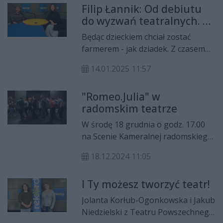
Filip Łannik: Od debiutu
magazyn kulturalny.
do wyzwań teatralnych. O
pasji, roli Maćka i
Będąc dzieckiem chciał zostać
marzeniach aktorskich
farmerem - jak dziadek. Z czasem
jego pasją stało się jednak
14.01.2025 11:57
aktorstwo. - Ja czuję, że zostawiam
coś na tej scenie, wychodzę i
"Romeo.Julia" w
wieczór dzieje się dalej swoim
radomskim teatrze
torem. A następnego dnia
przychodzę i staram się jeszcze raz
W środę 18 grudnia o godz. 17.00
użyczyć siebie do opowiedzenia tej
na Scenie Kameralnej radomskiego
historii - zdradza Filip Łannik. Aktor
Teatru odbędzie wyjątkowy pokaz
radomskiego teatru opowiedział o
18.12.2024 11:05
spektaklu "Romeo.Julia"
swoim debiucie, pasji i teatralnych
kończącego warsztaty teatralne dla
wyzwaniach.
I Ty możesz tworzyć teatr!
osób z niepełnosprawnością
intelektualną „I Ty możesz tworzyć
Jolanta Korłub-Ogonkowska i Jakub
teatr!”. Przedstawienie jest efektem
Niedzielski z Teatru Powszechnego
ciężkiej pracy, zaangażowania i