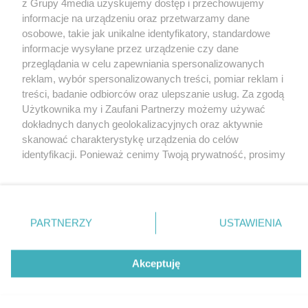
z Grupy 4media uzyskujemy dostęp i przechowujemy
informacje na urządzeniu oraz przetwarzamy dane
osobowe, takie jak unikalne identyfikatory, standardowe
informacje wysyłane przez urządzenie czy dane
Redakcja
Reklama
Prywatność
Praca Łódź
przeglądania w celu zapewniania spersonalizowanych
the:protocol
reklam, wybór spersonalizowanych treści, pomiar reklam i
treści, badanie odbiorców oraz ulepszanie usług. Za zgodą
Użytkownika my i Zaufani Partnerzy możemy używać
dokładnych danych geolokalizacyjnych oraz aktywnie
Szukaj
skanować charakterystykę urządzenia do celów
identyfikacji. Ponieważ cenimy Twoją prywatność, prosimy
o zgodę na korzystanie z tych technologii poprzez kliknięcie
Facebook.com
Youtube.com
„Akceptuję”. Zgoda jest dobrowolna i zawsze możesz ją
zmienić/wycofać klikając przycisk ustawień prywatności
znajdujący się w lewym dolnym rogu strony
. Niektóre
PARTNERZY
USTAWIENIA
rodzaje przetwarzania danych nie wymagają zgody
użytkownika, ale masz prawo sprzeciwić się takiemu
CMS portalu
przygotowany przez
przetwarzaniu. Preferencje będą miały zastosowania tylko
Akceptuję
na tej witrynie.
Zapoznaj się z poniższymi informacjami, abyś mógł