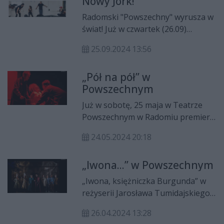
Nowy Jork!
Kosowa, Japonii, Argentyny i
Stanów Zjednoczonych. Ogłoszenie
Radomski "Powszechny" wyrusza w
werdyktu jest planowane na
świat! Już w czwartek (26.09)
poniedziałek, 21 października.
premiera "Ślubu" w Nowym Jorku.
25.09.2024 13:56
Spektakl został przygotowany
wspólnie z legendarnym,
„Pół na pół” w
nowojorskim teatrem La MaMa.
Powszechnym
Już w sobotę, 25 maja w Teatrze
Powszechnym w Radomiu premiera
komediodramatu „Pół na pół” w
24.05.2024 20:18
reżyserii Błażeja Peszka.
„Iwona...” w Powszechnym
„Iwona, księżniczka Burgunda” w
reżyserii Jarosława Tumidajskiego
to najnowsza premiera Teatru
26.04.2024 13:28
Powszechnego w Radomiu.