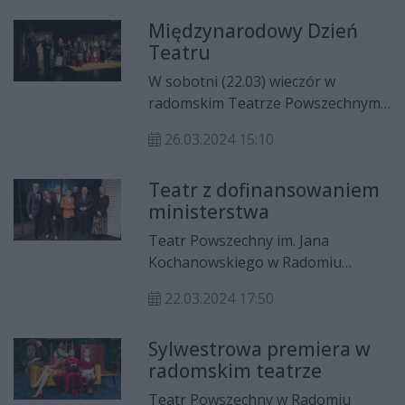
Inscenizacja ta weźmie udział w XVI
Międzynarodowy Dzień
Międzynarodowym Festiwalu
Teatru
Gombrowiczowskim.
W sobotni (22.03) wieczór w
radomskim Teatrze Powszechnym
odbyły się uroczyste obchody 62.
26.03.2024 15:10
Międzynarodowego Dnia Teatru.
Zostały także wręczone Medale
Teatr z dofinansowaniem
Gloria Artis i Pro Masovia.
ministerstwa
Teatr Powszechny im. Jana
Kochanowskiego w Radomiu
otrzyma dofinansowanie z
22.03.2024 17:50
Ministerstwa Kultury i Dziedzictwa
Narodowego. To ponad 500 tys. zł
Sylwestrowa premiera w
na modernizację oświetlenia dużej
radomskim teatrze
sceny oraz 300 tys. zł na
organizację Festiwalu
Teatr Powszechny w Radomiu