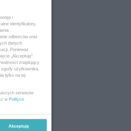
ostęp i
lne identyfikatory,
iania
anie odbiorców oraz
nych danych
kacji. Ponieważ
ięcie „Akceptuję”.
ywatności znajdujący
ą zgody użytkownika,
 tylko na tej
 naszych serwisów
esz w
Polityce
Akceptuję