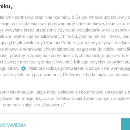
, senatorem Prawa i Sprawiedliwości oraz
niku,
enatu RP rozmawia Maciej Dobrowolski.
fanych partnerów oraz inne podmioty z Grupy 4media uzyskujemy d
cje na urządzeniu oraz przetwarzamy dane osobowe, takie jak unika
je wysyłane przez urządzenie czy dane przeglądania w celu zapewn
klam, wybór spersonalizowanych treści, pomiar reklam i treści, bad
wnictwo czynszowe i zbrojenia
 zgodą Użytkownika my i Zaufani Partnerzy możemy używać dokład
az aktywnie skanować charakterystykę urządzenia do celów identyfi
ść, prosimy o zgodę na korzystanie z tych technologii poprzez klikn
a i zawsze możesz ją zmienić/wycofać klikając przycisk ustawień pr
ogu strony
. Niektóre rodzaje przetwarzania danych nie wymagaj
weniuje: gdzie pieniądze dla Portu
iwić się takiemu przetwarzaniu. Preferencje będą miały zastosowania
adom?
Skurkiewicz skierował pisma do Minister Spraw
szymi informacjami, abyś mógł świadomie i komfortowo korzystać z
y Piotrowskiej oraz Ministra Administracji i
gółowe informacje dotyczące przetwarzania Twoich danych znajdzi
a Halickiego, który bezpośrednio nadzoruje pracę
s
. oraz po kliknięciu w „Ustawienia”.
r twierdzi, że wojewoda mazowiecki Jacek Kozłowski
ansowania przejścia granicznego na radomskim
iekiełka ciąg dalszy, czyli PiS vs PO
mym łamie przepisy. I domaga się interwencji.
USTAWIENIA