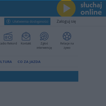
Zaloguj się
Ułatwienia dostępności
Radio Rekord
Kontakt
Zgłoś
Relacje na
interwencję
żywo
ULTURA
CO ZA JAZDA
ano umowę
Polski
 decyzję prokuratury
ów pokazali klasę
worzyć nową sportową tradycję"
ruchu