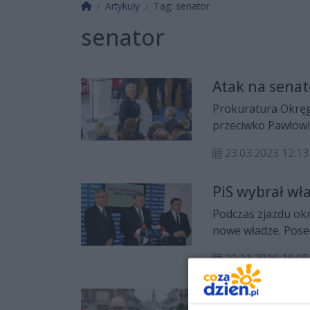
Strona główna
Artykuły
Tag: senator
senator
Atak na senat
Prokuratura Okręg
przeciwko Pawłowi
Stanisława Karczew
23.03.2023 12:13
PiS wybrał wł
Podczas zjazdu ok
nowe władze. Pose
21.11.2016 16:08
Adam Bielan i