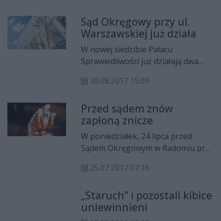
Sąd wyznaczył nowy termin.
Sąd Okręgowy przy ul.
Warszawskiej już działa
W nowej siedzibie Pałacu
Sprawiedliwości już działają dwa
wydziały karne Sądu Okręgowego i
30.08.2017 15:09
biuro interesanta. Przeprowadzka
Sądu Rejonowego do nowego
Przed sądem znów
lokum ma potrwać jeszcze kilka
zapłoną znicze
tygodni.
W poniedziałek, 24 lipca przed
Sądem Okręgowym w Radomiu przy
ul. Piłsudskiego w ramach
25.07.2017 07:16
sprzeciwu wobec zmian w
sądownictwie kolejny raz zapalą
„Staruch” i pozostali kibice
znicze. W Radomiu będzie to
uniewinnieni
czwarte zgromadzenie tego typu.