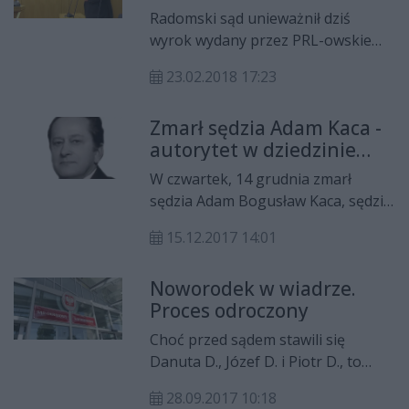
Radomski sąd unieważnił dziś
wyrok wydany przez PRL-owskie
organy wobec Jerzego Stępnia.
23.02.2018 17:23
Jerzy Stępień, późniejszy
przewodniczący Trybunału
Zmarł sędzia Adam Kaca -
Konstytucyjnego, skazany został za
autorytet w dziedzinie
złożenie w 1988 roku kwiatów pod
prawa cywilnego
pomnikiem Czerwca '76. Wniosek o
W czwartek, 14 grudnia zmarł
unieważnienie decyzji sprzed 30 lat
sędzia Adam Bogusław Kaca, sędzia
złożył IPN.
Sądu Okręgowego w Radomiu. Miał
15.12.2017 14:01
83 lata.
Noworodek w wiadrze.
Proces odroczony
Choć przed sądem stawili się
Danuta D., Józef D. i Piotr D., to
proces został odroczony z powodu
28.09.2017 10:18
hospitalizacji jednego z obrońców.