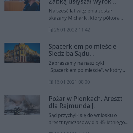
Żabką usłyszał wyrok
[aktualizacja]
Na sześć lat więzienia został
skazany Michał K., który półtora
roku temu pobił właścicielkę sklepu
26.01.2022 11:42
przy ul. Chrobrego. Wyrok jest
nieprawomocny.
Spacerkiem po mieście:
Siedziba Sądu
Okręgowego
Zapraszamy na nasz cykl
"Spacerkiem po mieście", w którym
prezentujemy zabytki Radomia
16.01.2021 08:00
wpisane do Gminnej Ewidencji
Zabytków. Tym razem poznamy
Pożar w Pionkach. Areszt
historię siedziby Sądu Okręgowego
dla Rajmunda J.
w Radomiu.
Sąd przychylił się do wniosku o
areszt tymczasowy dla 45-letniego
bezdomnego, który usłyszał zarzut