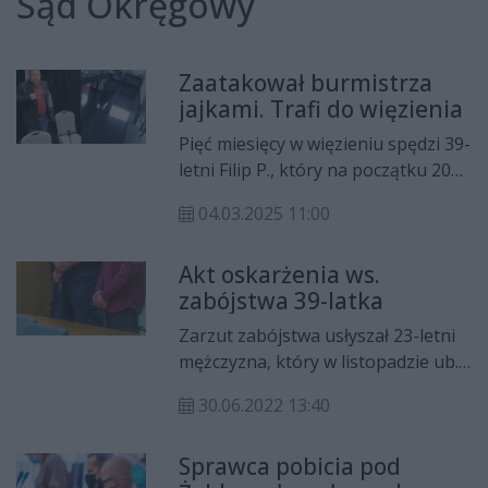
Sąd Okręgowy
Zaatakował burmistrza
jajkami. Trafi do więzienia
Pięć miesięcy w więzieniu spędzi 39-
letni Filip P., który na początku 2024
r. zaatakował jajkami ówczesnego
04.03.2025 11:00
burmistrza Iłży - Przemysława
Burka. Sąd Okręgowy w Radomiu
Akt oskarżenia ws.
podtrzymał wyrok sądu pierwszej
zabójstwa 39-latka
instacji.
Zarzut zabójstwa usłyszał 23-letni
mężczyzna, który w listopadzie ub.
śmiertelnie dźgnął nożem 39-latka
30.06.2022 13:40
przy ul. Dąbrowskiego w Radomiu.
Do sądu wpłynął akt oskarżenia.
Sprawca pobicia pod