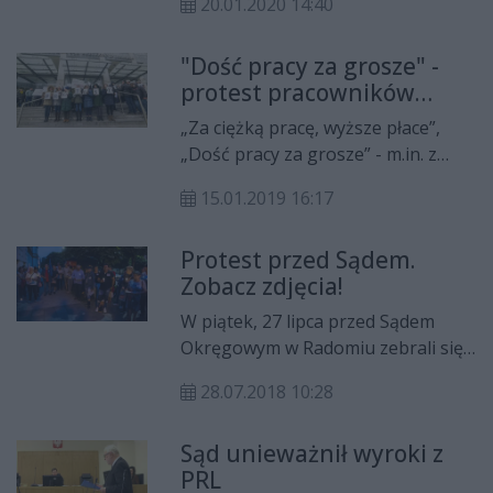
20.01.2020 14:40
podpalenia składowiska tworzyw
sztucznych na terenie byłych
"Dość pracy za grosze" -
zakładów Pronit.
protest pracowników
administracyjnych sądów
„Za ciężką pracę, wyższe płace”,
„Dość pracy za grosze” - m.in. z
takim hasłami wyszli przed gmach
15.01.2019 16:17
sądu pracownicy wymiaru
sprawiedliwości, aby
Protest przed Sądem.
zamanifestować swój sprzeciw
Zobacz zdjęcia!
wobec niskim płacom. Protest
pracowników nie zakłóca pracy
W piątek, 27 lipca przed Sądem
sądów.
Okręgowym w Radomiu zebrali się
protestujący, aby wyrazić swój
28.07.2018 10:28
sprzeciw wobec zmian w polskim
sądownictwie. Zobacz zdjęcia
Sąd unieważnił wyroki z
PRL