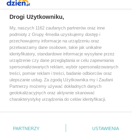
REKLAMA
Drogi Użytkowniku,
My, naszych 1162 zaufanych partnerów oraz inne
podmioty z Grupy 4media uzyskujemy dostęp i
przechowujemy informacje na urządzeniu oraz
przetwarzamy dane osobowe, takie jak unikalne
identyfikatory, standardowe informacje wysyłane przez
urządzenie czy dane przeglądania w celu zapewniania
spersonalizowanych reklam, wybór spersonalizowanych
Redakcja
Reklama
Prywatność
Praca Łódź
treści, pomiar reklam i treści, badanie odbiorców oraz
the:protocol
ulepszanie usług. Za zgodą Użytkownika my i Zaufani
Partnerzy możemy używać dokładnych danych
geolokalizacyjnych oraz aktywnie skanować
charakterystykę urządzenia do celów identyfikacji.
Ponieważ cenimy Twoją prywatność, prosimy o zgodę na
Szukaj
korzystanie z tych technologii poprzez kliknięcie
„Akceptuję”. Zgoda jest dobrowolna i zawsze możesz ją
zmienić/wycofać klikając przycisk ustawień prywatności
Facebook.com
Youtube.com
PARTNERZY
USTAWIENIA
znajdujący się w lewym dolnym rogu strony
. Niektóre