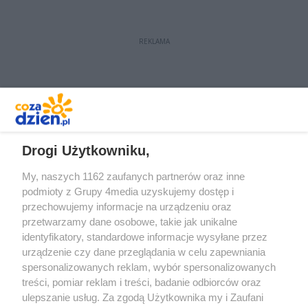
REKLAMA
REKLAMA
Drogi Użytkowniku,
My, naszych 1162 zaufanych partnerów oraz inne
podmioty z Grupy 4media uzyskujemy dostęp i
przechowujemy informacje na urządzeniu oraz
przetwarzamy dane osobowe, takie jak unikalne
identyfikatory, standardowe informacje wysyłane przez
urządzenie czy dane przeglądania w celu zapewniania
spersonalizowanych reklam, wybór spersonalizowanych
Redakcja
Reklama
Prywatność
Praca Łódź
treści, pomiar reklam i treści, badanie odbiorców oraz
the:protocol
ulepszanie usług. Za zgodą Użytkownika my i Zaufani