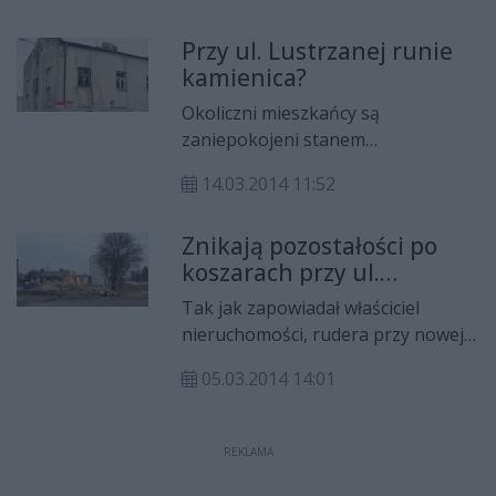
Struga 63. To kolejny etap
Przy ul. Lustrzanej runie
przygotowań do budowy nowej hali
kamienica?
widowiskowo-sportowej oraz
stadionu piłkarskiego.
Okoliczni mieszkańcy są
zaniepokojeni stanem
opuszczonego budynku u zbiegu
14.03.2014 11:52
ulic Lustrzanej i Dębowej. Trwają
starania o jego rozbiórkę.
Znikają pozostałości po
koszarach przy ul.
Wernera
Tak jak zapowiadał właściciel
nieruchomości, rudera przy nowej
siedzibie Archiwum Państwowego
05.03.2014 14:01
jest właśnie rozbierana. Jeżeli
wykonawca upora się ze wszystkimi
formalnościami, budowa nowego
REKLAMA
obiektu rozpocznie się już we
wrześniu.