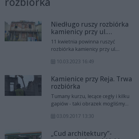
rozbiórka
Niedługo ruszy rozbiórka
kamienicy przy ul.
Szewskiej 16
11 kwietnia powinna ruszyć
rozbiórka kamienicy przy ul.
Szewskiej 16 i łącznika. W piątek, 10
10.03.2023 16:49
marca został ogłoszony przetarg
na wykonanie prac.
Kamienice przy Reja. Trwa
rozbiórka
Tumany kurzu, lecące cegły i kilku
gapiów - taki obrazek mogliśmy
zobaczyć w sobotę po południu na
03.09.2017 13:30
ul. Reja; trwa tu rozbiórka starych
kamienic.
„Cud architektury”-