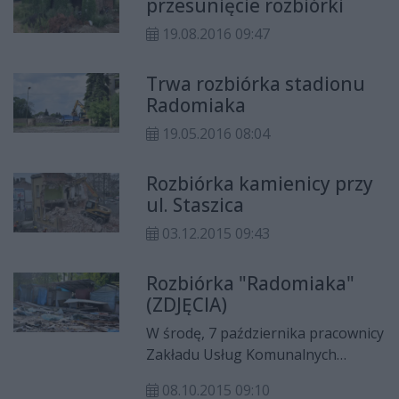
przesunięcie rozbiórki
19.08.2016 09:47
Trwa rozbiórka stadionu
Radomiaka
19.05.2016 08:04
Rozbiórka kamienicy przy
ul. Staszica
03.12.2015 09:43
Rozbiórka "Radomiaka"
(ZDJĘCIA)
W środę, 7 października pracownicy
Zakładu Usług Komunalnych
rozpoczęli porządkowanie terenu
08.10.2015 09:10
po dawnym targowisku przy ulicy