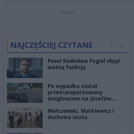
REKLAMA
NAJCZĘŚCIEJ CZYTANE
Poprzednie
Następ
Poseł Radosław Fogiel objął
ważną funkcję
Po wypadku został
przetransportowany
śmigłowcem na Józefów.
Historia mrozi krew w żyłach
Malczewski, Markiewicz i
duchowa uczta