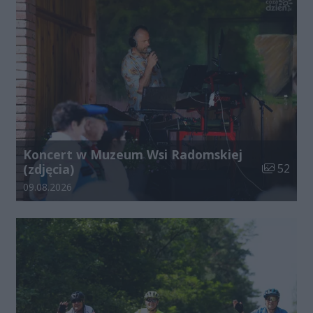
Koncert w Muzeum Wsi Radomskiej
Liczba zdj
(zdjęcia)
52
Data dodania galerii:
09.08.2026