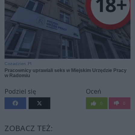
Podziel się
Oceń
0
0
ZOBACZ TEŻ: