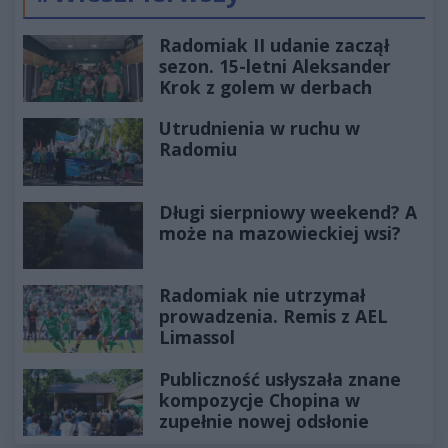
Poprzednie
Następ
Radomiak II udanie zaczął
sezon. 15-letni Aleksander
Krok z golem w derbach
Utrudnienia w ruchu w
Radomiu
Długi sierpniowy weekend? A
może na mazowieckiej wsi?
Radomiak nie utrzymał
prowadzenia. Remis z AEL
Limassol
Publiczność usłyszała znane
kompozycje Chopina w
zupełnie nowej odsłonie