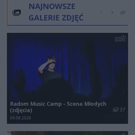
NAJNOWSZE
GALERIE ZDJĘĆ
Poprzednie
Następne
Kliknij
Radom Music Camp - Scena Młodych
Liczba zdj
(zdjęcia)
37
Data dodania galerii:
09.08.2026