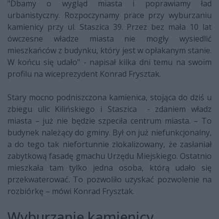
"Dbamy o wygląd miasta i poprawiamy ład
urbanistyczny. Rozpoczynamy prace przy wyburzaniu
kamienicy przy ul. Staszica 39. Przez bez mała 10 lat
ówczesne władze miasta nie mogły wysiedlić
mieszkańców z budynku, który jest w opłakanym stanie.
W końcu się udało" - napisał kilka dni temu na swoim
profilu na wiceprezydent Konrad Frysztak.
Stary mocno podniszczona kamienica, stojąca do dziś u
zbiegu ulic Kilińskiego i Staszica - zdaniem władz
miasta – już nie będzie szpeciła centrum miasta. – To
budynek należący do gminy. Był on już niefunkcjonalny,
a do tego tak niefortunnie zlokalizowany, że zasłaniał
zabytkową fasadę gmachu Urzędu Miejskiego. Ostatnio
mieszkała tam tylko jedna osoba, którą udało się
przekwaterować. To pozwoliło uzyskać pozwolenie na
rozbiórkę – mówi Konrad Frysztak.
Wyburzanie kamienicy