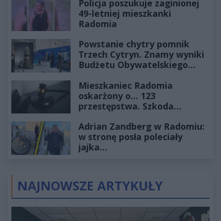
Policja poszukuje zaginionej
49-letniej mieszkanki
Radomia
Powstanie chytry pomnik
Trzech Cytryn. Znamy wyniki
Budżetu Obywatelskiego
2027
Mieszkaniec Radomia
oskarżony o... 123
przestępstwa. Szkoda
wyceniona na ponad milion
Adrian Zandberg w Radomiu:
złotych
w stronę posła poleciały
jajka…
NAJNOWSZE ARTYKUŁY