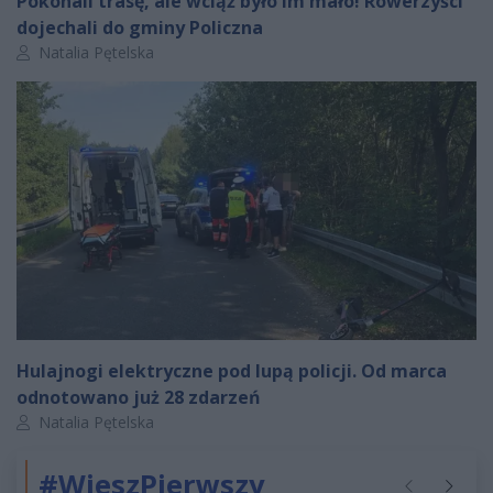
Pokonali trasę, ale wciąż było im mało! Rowerzyści
dojechali do gminy Policzna
Autor artykułu:
Natalia Pętelska
Hulajnogi elektryczne pod lupą policji. Od marca
odnotowano już 28 zdarzeń
Autor artykułu:
Natalia Pętelska
#WieszPierwszy