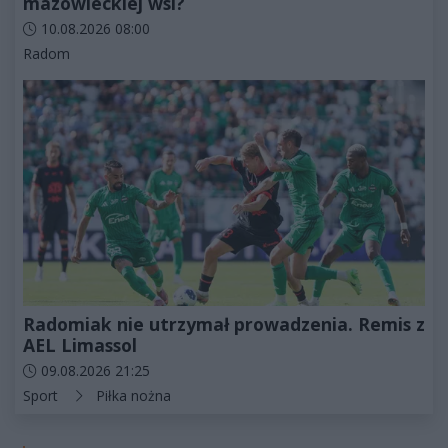
mazowieckiej wsi?
Data dodania artykułu:
10.08.2026 08:00
Kategorie artykułu:
Radom
Radomiak nie utrzymał prowadzenia. Remis z
AEL Limassol
Data dodania artykułu:
09.08.2026 21:25
Kategorie artykułu:
Sport
Piłka nożna