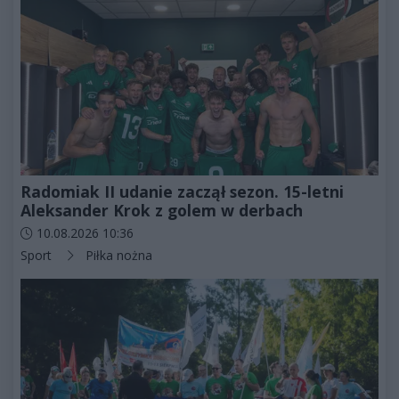
Radomiak II udanie zaczął sezon. 15-letni
Aleksander Krok z golem w derbach
Data dodania artykułu:
10.08.2026 10:36
Kategorie artykułu:
Sport
Piłka nożna