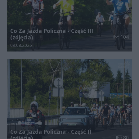
Co Za Jazda Policzna - Część III
Liczba zdjęć
(zdjęcia)
104
Data dodania galerii:
09.08.2026
Co Za Jazda Policzna - Część II
Liczba zdj
(zdjęcia)
80