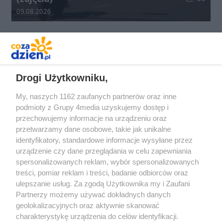
Data dodania galerii:
09.08.2026
REKLAMA
Drogi Użytkowniku,
My, naszych 1162 zaufanych partnerów oraz inne
podmioty z Grupy 4media uzyskujemy dostęp i
przechowujemy informacje na urządzeniu oraz
przetwarzamy dane osobowe, takie jak unikalne
identyfikatory, standardowe informacje wysyłane przez
urządzenie czy dane przeglądania w celu zapewniania
spersonalizowanych reklam, wybór spersonalizowanych
Redakcja
Reklama
Prywatność
Praca Łódź
treści, pomiar reklam i treści, badanie odbiorców oraz
the:protocol
ulepszanie usług. Za zgodą Użytkownika my i Zaufani
Partnerzy możemy używać dokładnych danych
geolokalizacyjnych oraz aktywnie skanować
charakterystykę urządzenia do celów identyfikacji.