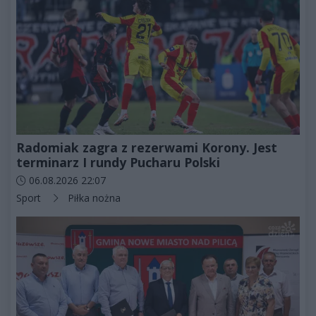
Radomiak zagra z rezerwami Korony. Jest
terminarz I rundy Pucharu Polski
Data dodania artykułu:
06.08.2026 22:07
Kategorie artykułu:
Sport
Piłka nożna