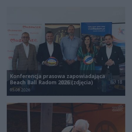
Konferencja prasowa zapowiadająca
Liczba zdj
Beach Ball Radom 2026 (zdjęcia)
18
Data dodania galerii:
05.08.2026