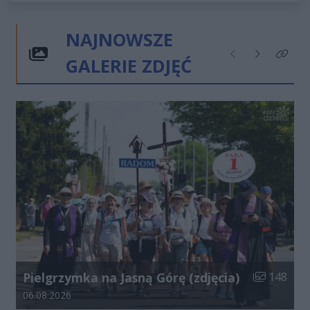
NAJNOWSZE
GALERIE ZDJĘĆ
Poprzednie
Następne
Kliknij
Liczba zdjęć
Pielgrzymka na Jasną Górę (zdjęcia)
148
Data dodania galerii:
06.08.2026