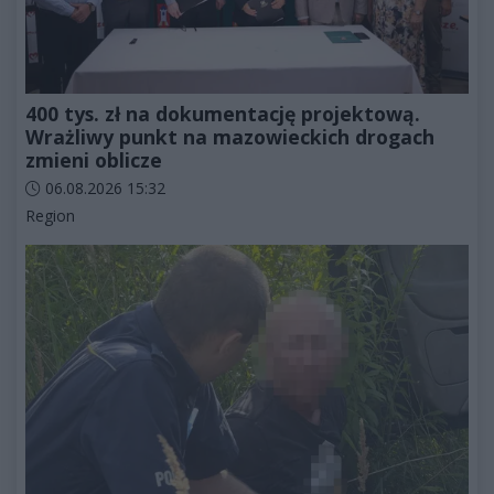
400 tys. zł na dokumentację projektową.
Wrażliwy punkt na mazowieckich drogach
zmieni oblicze
Data dodania artykułu:
06.08.2026 15:32
Kategorie artykułu:
Region