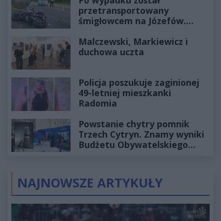
Po wypadku został
przetransportowany
śmigłowcem na Józefów.
Historia mrozi krew w żyłach
Malczewski, Markiewicz i
duchowa uczta
Policja poszukuje zaginionej
49-letniej mieszkanki
Radomia
Powstanie chytry pomnik
Trzech Cytryn. Znamy wyniki
Budżetu Obywatelskiego
2027
NAJNOWSZE ARTYKUŁY