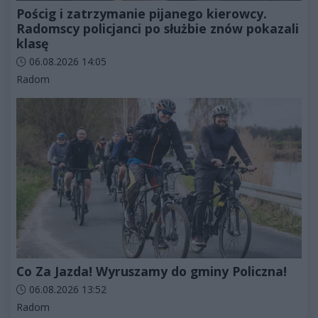
Pościg i zatrzymanie pijanego kierowcy.
Radomscy policjanci po służbie znów pokazali
klasę
Data dodania artykułu:
06.08.2026 14:05
Kategorie artykułu:
Radom
Co Za Jazda! Wyruszamy do gminy Policzna!
Data dodania artykułu:
06.08.2026 13:52
Kategorie artykułu:
Radom