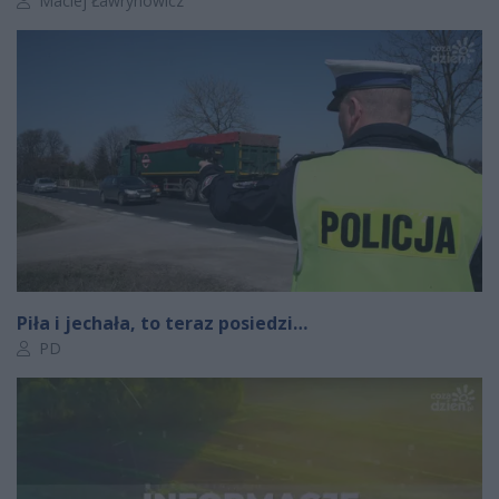
Maciej Ławrynowicz
Piła i jechała, to teraz posiedzi…
Autor artykułu:
PD