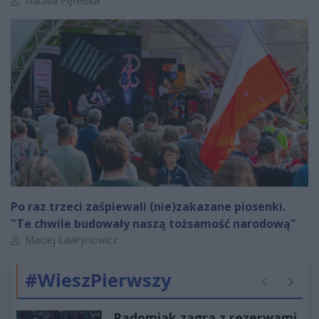
Natalia Pętelska
Po raz trzeci zaśpiewali (nie)zakazane piosenki.
"Te chwile budowały naszą tożsamość narodową"
Autor artykułu:
Maciej Ławrynowicz
#WieszPierwszy
Poprzednie
Następ
Radomiak zagra z rezerwami