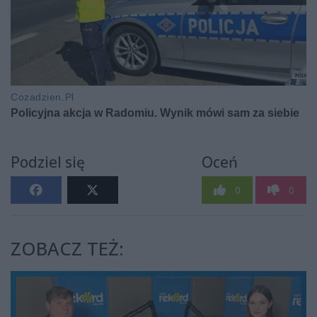
Podziel się
Oceń
0
0
ZOBACZ TEŻ: