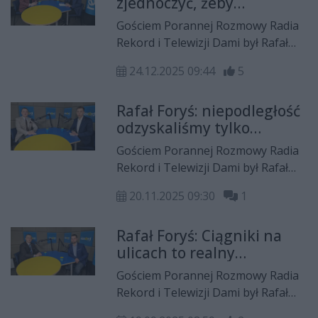
zjednoczyć, żeby
jego odejście jest następstwem
zawiązując taki pakt
tego, jak zarządza się lokalnymi
Gościem Porannej Rozmowy Radia
senacki, przejąć Senat
strukturami.
Rekord i Telewizji Dami był Rafał
Foryś, członek Konfederacji Korony
24.12.2025 09:44
5
Polskiej.
Rafał Foryś: niepodległość
odzyskaliśmy tylko
formalnie, naszą legislację
Gościem Porannej Rozmowy Radia
kształtuje Unia
Rekord i Telewizji Dami był Rafał
Europejska
Foryś, przewodniczący okręgu
20.11.2025 09:30
1
radomskiego Konfederacji Korony
Polskiej.
Rafał Foryś: Ciągniki na
ulicach to realny
scenariusz
Gościem Porannej Rozmowy Radia
Rekord i Telewizji Dami był Rafał
Foryś z Konfederacji Korony