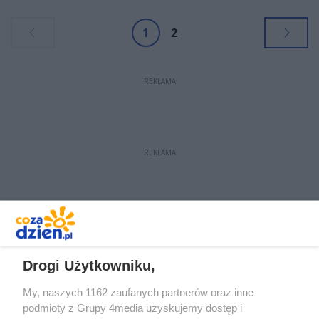
rocznicę odzyskania niepodległości
przez Radom.
1
2
REKLAMA
REKLAMA
REKLAMA
Drogi Użytkowniku,
My, naszych 1162 zaufanych partnerów oraz inne
podmioty z Grupy 4media uzyskujemy dostęp i