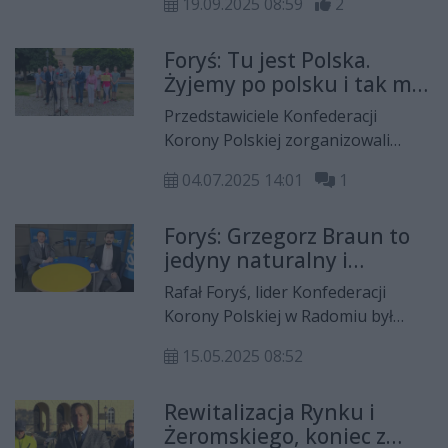
19.09.2025 08:59
2
Polskiej. Rozmawiał m. in. o
problemach rolników z regionu
Foryś: Tu jest Polska.
radomskiego, oraz o ostatnich i
Żyjemy po polsku i tak ma
najbliższych działaniach swojego
zostać
ugrupowania
Przedstawiciele Konfederacji
Korony Polskiej zorganizowali
konferencję, w trakcie której
04.07.2025 14:01
1
poruszyli temat nielegalnej
migracji. Pojawiły się banery z
Foryś: Grzegorz Braun to
takimi hasłami, jak: "Stop islamizacji
jedyny naturalny i
Europy", "Stop nielegalnej
wiarygodny kandydat
imigracji", czy "Polska wolna od
Rafał Foryś, lider Konfederacji
multi-kulti".
Korony Polskiej w Radomiu był
gościem Porannej Rozmowy Radia
15.05.2025 08:52
Rekord i Telewizji Dami. Łukasz
Kościelniak rozmawiał ze swoim
Rewitalizacja Rynku i
gościem m.in. o kampanii
Żeromskiego, koniec z
prezydenckiej, szansach Grzegorza