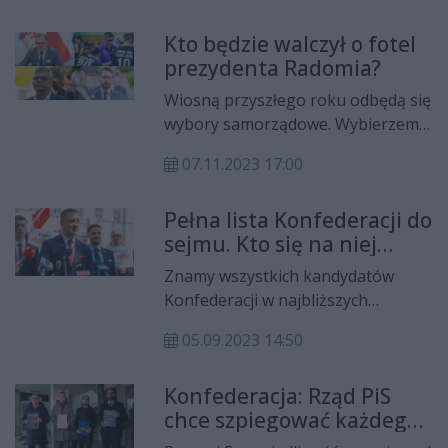
wizję linii tramwajowej
Kto będzie walczył o fotel
zaprezentował Rafał Foryś. - Taki
prezydenta Radomia?
rodzaj pojazdu szynowego
odczarowałby wizerunek naszego
Wiosną przyszłego roku odbędą się
miasta jako brzydkiego kaczątka –
wybory samorządowe. Wybierzemy
usłyszeliśmy od lidera Konfederacji
nie tylko radnych, ale również i
Korony Polskiej w Radomiu.
07.11.2023 17:00
włodarzy gmin czy miast. W
przypadku Radomia giełda nazwisk
Pełna lista Konfederacji do
kandydatów ruszyła na całego. Kto
sejmu. Kto się na niej
według naszych informacji będzie
znalazł?
walczył o prezydencki fotel?
Znamy wszystkich kandydatów
Konfederacji w najbliższych
wyborach do sejmu. Jedynką będzie
05.09.2023 14:50
Rafał Foryś z Korony Polskiej, na
drugim miejscu znalazł się Dawid
Konfederacja: Rząd PiS
Nowak z Nowej Nadziei, a na
chce szpiegować każdego
trzecim Mariusz Krzemiński z
z nas
Ruchu Narodowego.