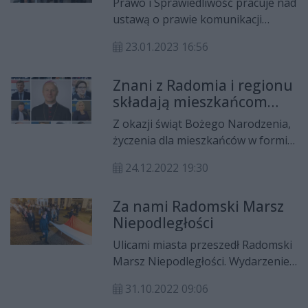
Prawo i Sprawiedliwość pracuje nad
ustawą o prawie komunikacji
elektronicznej. Dzięki temu, służby
23.01.2023 16:56
będą miały dostęp do wiadomości
przesyłanych w komunikatorach
Znani z Radomia i regionu
społecznościowych czy poczcie
składają mieszkańcom
elektronicznej.
życzenia
Z okazji świąt Bożego Narodzenia,
życzenia dla mieszkańców w formie
wideo przygotowali znani
24.12.2022 19:30
mieszkańcy Radomia i regionu
radomskiego. Wśród nich są
Za nami Radomski Marsz
politycy, dyrektorzy instytucji czy
Niepodległości
osoby związane z kulturą.
Ulicami miasta przeszedł Radomski
Marsz Niepodległości. Wydarzenie
odbyło się w sobotni wieczór (29
31.10.2022 09:06
października) aby upamiętnić