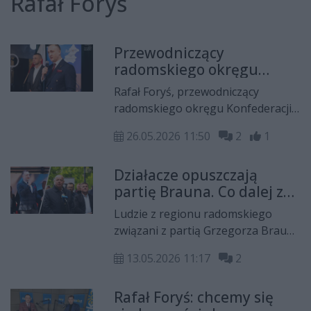
Rafał Foryś
Przewodniczący
radomskiego okręgu
Konfederacji Korony
Rafał Foryś, przewodniczący
Polskiej w radzie
radomskiego okręgu Konfederacji
Nawrockiego
Korony Polskiej, poinformował za
26.05.2026 11:50
2
1
pośrednictwem mediów
społecznościowych, że został
Działacze opuszczają
powołany przez prezydenta Karola
partię Brauna. Co dalej z
Nawrockiego do Rady ds. Rolnictwa
Konfederacją Korony
i Obszarów Wiejskich.
Ludzie z regionu radomskiego
Polskiej w Radomiu?
związani z partią Grzegorza Brauna
opuszczają jej szeregi.
13.05.2026 11:17
2
Przewodniczący lokalnych struktur
nie widzi powodu do zmartwień, z
Rafał Foryś: chcemy się
kolei były działacz stwierdza, że