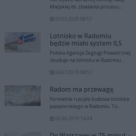
znacznym wyprzedzeniem
Miejskiej ds. zbadania procesu
harmonogramu robót. Na budowie
inwestycyjnego budowy lotniska
pojawiła się specjalistyczna
03.03.2020 08:57
cywilnego na radomskim Sadkowie.
maszyna do układania ostatniej
O powołanie takiej komisji
warstwy betonu
Lotnisko w Radomiu
wnioskowali radni Koalicji
nawierzchniowego.
będzie miało system ILS
Obywatelskiej. Przeciwni jej
powołaniu byli radni PiS, którzy
Polska Agencja Żeglugi Powietrznej
mają większość w RM.
zbuduje na lotnisku w Radomiu
system nawigacyjny ILS. Urządzenia
04.07.2019 08:52
mają być gotowe w przyszłym roku.
Radom ma przewagę
Formalnie ruszyła budowa lotniska
pasażerskiego w Radomiu. To
największa inwestycja w naszym
05.06.2019 14:24
mieście od lat. Jak zapewniają
inwestorzy jest ona niezbędna dla
Do Warszawy w 75 minut –
rozwoju ruchu lotniczego na