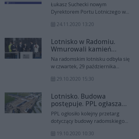
Łukasz Suchecki nowym
Dyrektorem Portu Lotniczego w
Radomiu - poinformowało na
24.11.2020 13:20
Twitterze Przedsiębiorstwo
Państwowe „Porty Lotnicze”.
Lotnisko w Radomiu.
Wmurowali kamień
węgielny pod terminal
Na radomskim lotnisku odbyła się
w czwartek, 29 października
uroczystość wmurowania kamienia
29.10.2020 15:30
węgielnego pod terminal
pasażerski. Podpisano również
Lotnisko. Budowa
kolejną umowę, dotyczącą dróg
postępuje. PPL ogłasza
kołowania i płyt postojowych wraz z
kolejny przetarg
infrastrukturą.
PPL ogłosiło kolejny przetarg
dotyczący budowy radomskiego
lotniska. Droga startowa została
19.10.2020 10:30
ukończona. Postępuje budowa