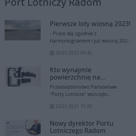
Port Lotniczy Radom
Pierwsze loty wiosną 2023!
- Prace idą zgodnie z
harmonogramem i już wiosną 2023
r. powinny wystartować pierwsze
30.03.2022 09:45
samoloty - poinformował podczas
wizytacji radomskiego lotniska
Kto wynajmie
wojewoda Konstanty Radziwiłł.
powierzchnię na
radomskim lotnisku?
Przedsiębiorstwo Państwowe
"Porty Lotnicze" wszczęło
postępowania na wyłonienie
23.01.2021 15:30
najemców powierzchni
komercyjnych w budynku terminala
Nowy dyrektor Portu
lotniska Warszawa-Radom.
Lotniczego Radom