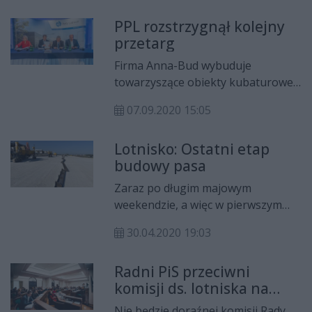
terminalu i obiektów
PPL rozstrzygnął kolejny
towarzyszących. - Inwestycja jest
przetarg
prowadzona zgodnie z
harmonogramem - słyszymy w PPL-
Firma Anna-Bud wybuduje
u.
towarzyszące obiekty kubaturowe
na radomskim lotnisku. Umowę w
07.09.2020 15:05
tej sprawie podpisali w
poniedziałek, 7 września Mariusz
Lotnisko: Ostatni etap
Szpikowski, prezes
budowy pasa
Przedsiębiorstwa Państwowego
„Porty Lotnicze” i prezes Anna-Bud
Zaraz po długim majowym
Anna Bartel.
weekendzie, a więc w pierwszym
tygodniu maja, rozpocznie się
30.04.2020 19:03
ostatni etap budowy pasa
startowego na lotnisku na
Radni PiS przeciwni
Sadkowie: układanie finalnej
komisji ds. lotniska na
nawierzchni drogi startowej. Max
Sadkowie
Bögl realizuje inwestycję ze
Nie będzie doraźnej komisji Rady