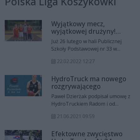
Polska Liga Koszykówki
Wyjątkowy mecz,
wyjątkowej drużyny!
Kolejarz Basket Radom
Już 26 lutego w hali Publicznej
tworzy historię
Szkoły Podstawowej nr 33 w
Radomiu dojdzie do historycznego
22.02.2022 12:27
wydarzenia w polskiej koszykówce!
Kolejarz Basket Radom podejmie
HydroTruck ma nowego
ŁKS Coolpack Łódź, a kibice po raz
rozgrywającego
pierwszy w historii usłyszą
innowacyjny gwizdek...
Paweł Dzierżak podpisał umowę z
HydroTruckiem Radom i od
nowego sezonu zdobywał będzie
21.06.2021 09:59
punkty dla podopiecznych Marka
Popiołka. To kolejny nowy
Efektowne zwycięstwo
zawodnik w zespole na pozycji