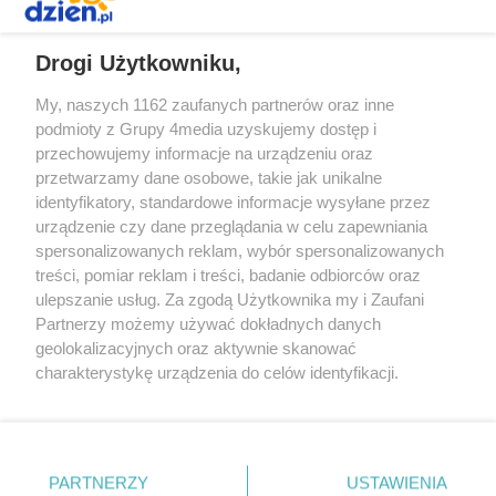
REKLAMA
Drogi Użytkowniku,
My, naszych 1162 zaufanych partnerów oraz inne
podmioty z Grupy 4media uzyskujemy dostęp i
przechowujemy informacje na urządzeniu oraz
przetwarzamy dane osobowe, takie jak unikalne
identyfikatory, standardowe informacje wysyłane przez
urządzenie czy dane przeglądania w celu zapewniania
spersonalizowanych reklam, wybór spersonalizowanych
Redakcja
Reklama
Prywatność
Praca Łódź
treści, pomiar reklam i treści, badanie odbiorców oraz
the:protocol
ulepszanie usług. Za zgodą Użytkownika my i Zaufani
Partnerzy możemy używać dokładnych danych
geolokalizacyjnych oraz aktywnie skanować
charakterystykę urządzenia do celów identyfikacji.
Ponieważ cenimy Twoją prywatność, prosimy o zgodę na
Szukaj
korzystanie z tych technologii poprzez kliknięcie
„Akceptuję”. Zgoda jest dobrowolna i zawsze możesz ją
zmienić/wycofać klikając przycisk ustawień prywatności
Facebook.com
Youtube.com
PARTNERZY
USTAWIENIA
znajdujący się w lewym dolnym rogu strony
. Niektóre