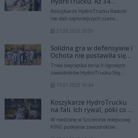
HydroTrucku. Aż 34
rozgrywającego.
punkty Nicka Neala!
Koszykarze HydroTrucku Radom
nie dali najmniejszych szans
Polskiemu Cukrowi Toruń. Zespół
27.09.2020 20:50
Roberta Witki wygrał 99:80, a 34
punkty uzyskał Nick Neal.
Solidna gra w defensywie i
Ochota nie postawiła się
HydroTruckowi II Radom
Trwa zwycięska seria II-ligowych
zawodników HydroTrucku Sky
Tattoo II Radom. Tym razem
19.01.2020 16:44
podopieczni Marka Popiołka nie
dali szans stołecznej Ochocie i
Koszykarze HydroTrucku
zanotowali trzecie kolejne
na fali. Ich rywal, póki co w
zwycięstwo w 2020 roku.
odwrocie
W niedzielę w Szczecinie miejscowy
KING podejmie zawodników
HydroTrucku. Faworytem