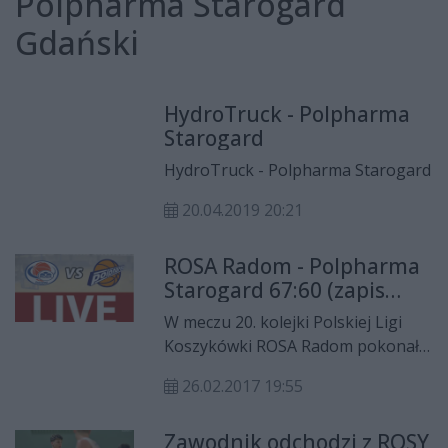
Polpharma Starogard
Gdański
HydroTruck - Polpharma
Starogard
HydroTruck - Polpharma Starogard
20.04.2019 20:21
ROSA Radom - Polpharma
Starogard 67:60 (zapis
relacji LIVE)
W meczu 20. kolejki Polskiej Ligi
Koszykówki ROSA Radom pokonała
Polpharmę Starogard Gdański
26.02.2017 19:55
67:60. Najwięcej punktów dla
"Smoków" zdobył Robert Witka,
Zawodnik odchodzi z ROSY
który zapisał na swoim koncie 20