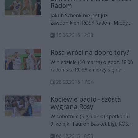
Radom
"oczek".
Jakub Schenk nie jest już
zawodnikiem ROSY Radom. Młody
koszykarz związał się z Polpharmą
15.06.2016 12:38
Starogard Gdański.
Rosa wróci na dobre tory?
W niedzielę (20 marca) o godz. 18:00
radomska ROSA zmierzy się na
własnym terenie z Polpharmą
20.03.2016 17:04
Starogard Gdański. Rywale zajmują
dopiero 13. miejsce w tabeli TBL,
Kociewie padło - szósta
ale to nie będzie łatwy mecz.
wygrana Rosy
W sobotnim (5 grudnia) spotkaniu
9. kolejki Tauron Basket Ligi, ROSA
Radom pokonała na wyjeździe
06.12.2015 18:53