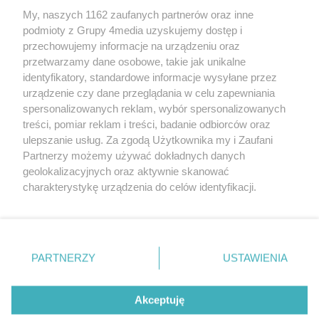
My, naszych 1162 zaufanych partnerów oraz inne
podmioty z Grupy 4media uzyskujemy dostęp i
przechowujemy informacje na urządzeniu oraz
przetwarzamy dane osobowe, takie jak unikalne
identyfikatory, standardowe informacje wysyłane przez
urządzenie czy dane przeglądania w celu zapewniania
spersonalizowanych reklam, wybór spersonalizowanych
Redakcja
Reklama
Prywatność
Praca Łódź
treści, pomiar reklam i treści, badanie odbiorców oraz
the:protocol
ulepszanie usług. Za zgodą Użytkownika my i Zaufani
Partnerzy możemy używać dokładnych danych
geolokalizacyjnych oraz aktywnie skanować
charakterystykę urządzenia do celów identyfikacji.
Ponieważ cenimy Twoją prywatność, prosimy o zgodę na
Szukaj
korzystanie z tych technologii poprzez kliknięcie
„Akceptuję”. Zgoda jest dobrowolna i zawsze możesz ją
zmienić/wycofać klikając przycisk ustawień prywatności
Facebook.com
Youtube.com
PARTNERZY
USTAWIENIA
znajdujący się w lewym dolnym rogu strony
. Niektóre
rodzaje przetwarzania danych nie wymagają zgody
użytkownika, ale masz prawo sprzeciwić się takiemu
Akceptuję
przetwarzaniu. Preferencje będą miały zastosowania tylko