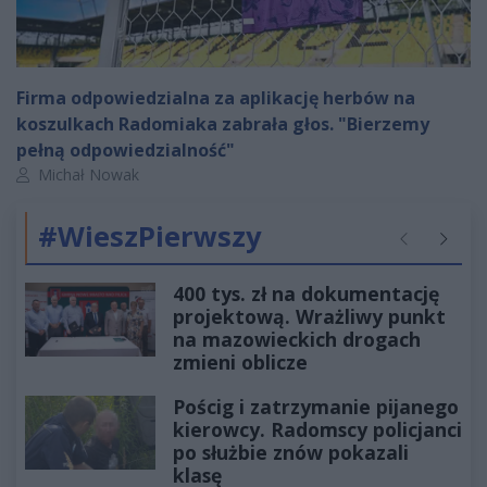
Firma odpowiedzialna za aplikację herbów na
koszulkach Radomiaka zabrała głos. "Bierzemy
pełną odpowiedzialność"
Autor artykułu:
Michał Nowak
#WieszPierwszy
Poprzednie
Następ
400 tys. zł na dokumentację
projektową. Wrażliwy punkt
na mazowieckich drogach
zmieni oblicze
Pościg i zatrzymanie pijanego
kierowcy. Radomscy policjanci
po służbie znów pokazali
klasę