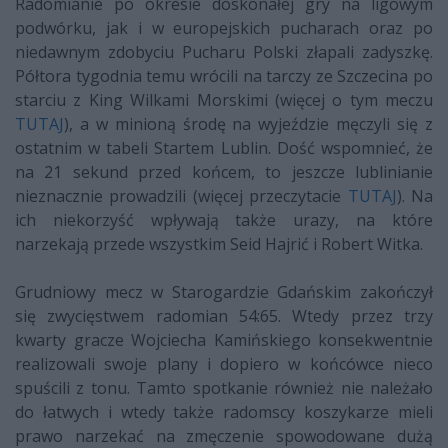
Radomianie po okresie doskonałej gry na ligowym
podwórku, jak i w europejskich pucharach oraz po
niedawnym zdobyciu Pucharu Polski złapali zadyszkę.
Półtora tygodnia temu wrócili na tarczy ze Szczecina po
starciu z King Wilkami Morskimi (więcej o tym meczu
TUTAJ
), a w minioną środę na wyjeździe męczyli się z
ostatnim w tabeli Startem Lublin. Dość wspomnieć, że
na 21 sekund przed końcem, to jeszcze lublinianie
nieznacznie prowadzili (więcej przeczytacie
TUTAJ
). Na
ich niekorzyść wpływają także urazy, na które
narzekają przede wszystkim Seid Hajrić i Robert Witka.
Grudniowy mecz w Starogardzie Gdańskim zakończył
się zwycięstwem radomian 54:65. Wtedy przez trzy
kwarty gracze Wojciecha Kamińskiego konsekwentnie
realizowali swoje plany i dopiero w końcówce nieco
spuścili z tonu. Tamto spotkanie również nie należało
do łatwych i wtedy także radomscy koszykarze mieli
prawo narzekać na zmęczenie spowodowane dużą