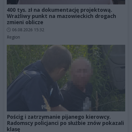
400 tys. zł na dokumentację projektową.
Wrażliwy punkt na mazowieckich drogach
zmieni oblicze
Data dodania artykułu:
06.08.2026 15:32
Kategorie artykułu:
Region
Pościg i zatrzymanie pijanego kierowcy.
Radomscy policjanci po służbie znów pokazali
klasę