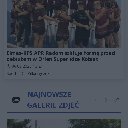
Elmas-KPS APR Radom szlifuje formę przed
debiutem w Orlen Superlidze Kobiet
Data dodania artykułu:
06.08.2026 13:21
Kategorie artykułu:
Sport
Piłka ręczna
NAJNOWSZE
GALERIE ZDJĘĆ
Poprzednie
Następne
Kliknij