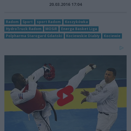
20.03.2016 17:04
Radom
Sport
sport Radom
Koszykówka
HydroTruck Radom
MOSiR
Energa Basket Liga
Polpharma Starogard Gdański
Kociewskie Diabły
Kociewie