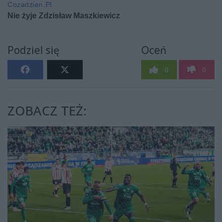
Podziel się
Oceń
0
0
ZOBACZ TEŻ: