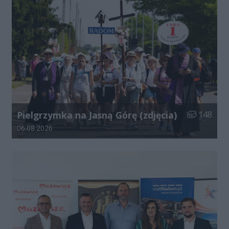
Liczba zdjęć
Pielgrzymka na Jasną Górę (zdjęcia)
148
Data dodania galerii:
06.08.2026