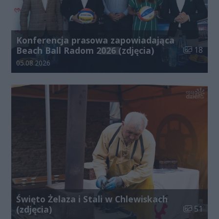
Konferencja prasowa zapowiadająca
Liczba zdj
Beach Ball Radom 2026 (zdjęcia)
18
Data dodania galerii:
05.08.2026
Święto Żelaza i Stali w Chlewiskach
Liczba zdj
(zdjęcia)
51