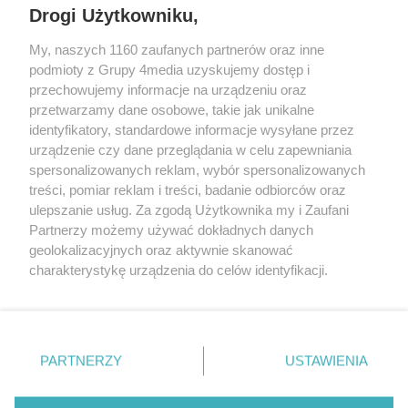
Drogi Użytkowniku,
My, naszych 1160 zaufanych partnerów oraz inne
podmioty z Grupy 4media uzyskujemy dostęp i
przechowujemy informacje na urządzeniu oraz
przetwarzamy dane osobowe, takie jak unikalne
identyfikatory, standardowe informacje wysyłane przez
urządzenie czy dane przeglądania w celu zapewniania
spersonalizowanych reklam, wybór spersonalizowanych
Redakcja
Reklama
Prywatność
Praca Łódź
treści, pomiar reklam i treści, badanie odbiorców oraz
the:protocol
ulepszanie usług. Za zgodą Użytkownika my i Zaufani
Partnerzy możemy używać dokładnych danych
geolokalizacyjnych oraz aktywnie skanować
charakterystykę urządzenia do celów identyfikacji.
Ponieważ cenimy Twoją prywatność, prosimy o zgodę na
Szukaj
korzystanie z tych technologii poprzez kliknięcie
„Akceptuję”. Zgoda jest dobrowolna i zawsze możesz ją
zmienić/wycofać klikając przycisk ustawień prywatności
Facebook.com
Youtube.com
PARTNERZY
USTAWIENIA
znajdujący się w lewym dolnym rogu strony
. Niektóre
rodzaje przetwarzania danych nie wymagają zgody