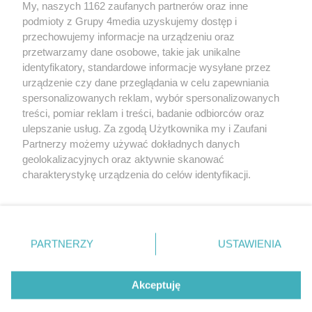
My, naszych 1162 zaufanych partnerów oraz inne
podmioty z Grupy 4media uzyskujemy dostęp i
przechowujemy informacje na urządzeniu oraz
przetwarzamy dane osobowe, takie jak unikalne
identyfikatory, standardowe informacje wysyłane przez
urządzenie czy dane przeglądania w celu zapewniania
spersonalizowanych reklam, wybór spersonalizowanych
Redakcja
Reklama
Prywatność
Praca Łódź
treści, pomiar reklam i treści, badanie odbiorców oraz
the:protocol
ulepszanie usług. Za zgodą Użytkownika my i Zaufani
Partnerzy możemy używać dokładnych danych
geolokalizacyjnych oraz aktywnie skanować
charakterystykę urządzenia do celów identyfikacji.
Ponieważ cenimy Twoją prywatność, prosimy o zgodę na
Szukaj
korzystanie z tych technologii poprzez kliknięcie
„Akceptuję”. Zgoda jest dobrowolna i zawsze możesz ją
zmienić/wycofać klikając przycisk ustawień prywatności
Facebook.com
Youtube.com
PARTNERZY
USTAWIENIA
znajdujący się w lewym dolnym rogu strony
. Niektóre
rodzaje przetwarzania danych nie wymagają zgody
użytkownika, ale masz prawo sprzeciwić się takiemu
Akceptuję
przetwarzaniu. Preferencje będą miały zastosowania tylko
na tej witrynie.