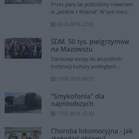
Przez parę lat jeździliśmy rowerami
w „Jeździe z Miasta!”. W tym roku
postanowiliśmy zaprosić Was na
26.06.2016 22:05
wydarzenie o nazwie „CO ZA
JAZDA!” – świetne rowerowe
ŚDM. 50 tys. pielgrzymów
wyprawy do fajnych miejsc wokół
na Mazowszu
naszego miasta. Czasem
zapomnianych, a czasem
Darmowy wstęp do wszystkich
niedostrzeganych. Ale przecież
instytucji kultury podległych
świat wygląda zupełnie inaczej z
samorządowi województwa
perspektywy siodełka, dwóch kółek
13.06.2016 08:31
mazowieckiego, możliwość
i szprych!
bezpłatnego poruszania się
"Smykofonia" dla
pociągami Kolei Mazowieckich i
najmłodszych
Warszawskiej Kolei Dojazdowej po
Mazowszu, specjalna aplikacja
17.05.2016 15:43
mobilna zawierająca informacje o
atrakcjach turystycznych regionu,
Choroba lokomocyjna - jak
szlakach, wydarzeniach i obiektach
złagodzić objawy?