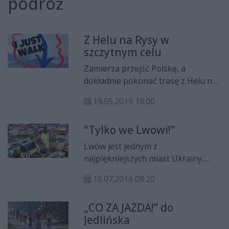
podróż
Z Helu na Rysy w
szczytnym celu
Zamierza przejść Polskę, a
dokładnie pokonać trasę z Helu na
Rasy, a przy tym wesprzeć dwie
19.05.2019 18:00
fundacje zajmujące się pomocą
osobom z zespołem Aspergera i
"Tylko we Lwowi!"
autyzmem. W trakcie marszu
uruchomiona zostanie zbiórka
Lwów jest jednym z
pieniędzy. Każdy zainteresowany
najpiękniejszych miast Ukrainy.
może przyłączyć się i wesprzeć
Jaka jest historia niegdyś polskiego
akcję młodego radomianina.
18.07.2016 08:20
miasta? Co warto zwiedzić, a co
koniecznie trzeba zobaczyć? Jak
„CO ZA JAZDA!” do
dostać się do Lwowa z Radomia?
Jedlińska