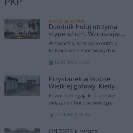
PKP
O TYM SIĘ MÓWI!
Dominik Hołuj otrzyma
stypendium. Wzruszająca
wizyta w centrali PKP w
W czwartek, 9 czerwca centralę
Warszawie
Polskich Kolei Państwowych w
Warszawie wraz z rodzicami
10.07.2026 13:00
odwiedził 17-letni Dominik Hołuj.
Chociaż kilka miesięcy temu jego
Przystanek w Rudzie
życie zmieniło się bezpowrotnie,
Wielkiej gotowy. Kiedy
chłopak nie stracił marzeń. Wręcz
zostanie oddany do
przeciwnie, jak podkreślał podczas
Powoli dobiegają końca prace
użytku?
wizyty, dziś jeszcze mocniej chce
związane z budową nowego
związać swoją przyszłość z koleją.
przystanku kolejowego w Rudzie
22.11.2023 15:20
Wielkiej w gminie Wierzbica.
Znacząco poprawi on komfort
Od 2023 r. wraca
podróżnych, a także umożliwi