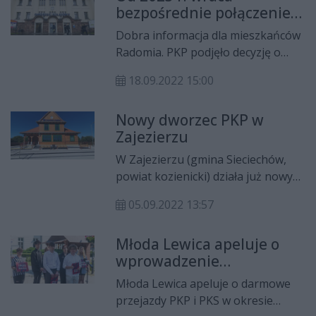
bezpośrednie połączenie
korzystanie z niego przez osoby
kolejowe Radom - Łódź
niepełnosprawne.
Dobra informacja dla mieszkańców
Radomia. PKP podjęło decyzję o
uruchomieniu bezpośredniego
18.09.2022 15:00
połączenia Lublin - Radom - Łódź -
Poznań. Niestety, na podróż tą
Nowy dworzec PKP w
trasą przyjdzie nam poczekać,
Zajezierzu
bowiem jej start zaplanowano na
wrzesień 2023 r.
W Zajezierzu (gmina Sieciechów,
powiat kozienicki) działa już nowy
dworzec PKP. Przebudowano
05.09.2022 13:57
wnętrze budynku,
zagospodarowano także teren
Młoda Lewica apeluje o
wokół obiektu. Inwestycja
wprowadzenie
kosztowała blisko 9 mln zł.
bezpłatnych przejazdów
Młoda Lewica apeluje o darmowe
PKS i PKP
przejazdy PKP i PKS w okresie