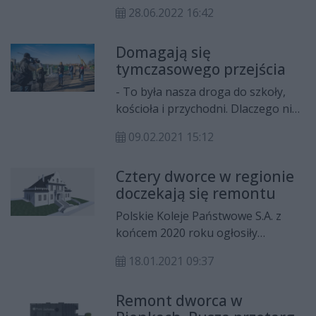
wakacyjnym dla młodzieży do lat 26.
28.06.2022 16:42
Ustawa w tej sprawie już trafiła do
sejmu, natomiast na razie nie była
Domagają się
procedowana.
tymczasowego przejścia
- To była nasza droga do szkoły,
kościoła i przychodni. Dlaczego nie
udostępniono nam żadnego
09.02.2021 15:12
bezpiecznego przejścia na drugą
stronę ulicy? – pytają mieszkańcy ul.
Cztery dworce w regionie
Gołębiowskiej, którzy w związku
doczekają się remontu
budową wiaduktu muszą liczyć się z
utrudnieniami i objazdami. Dlatego
Polskie Koleje Państwowe S.A. z
apelują i do PKP i do MZDiK o
końcem 2020 roku ogłosiły
tymczasowe przejście.
przetarg na przebudowę czterech
18.01.2021 09:37
dworców: Pionki, Pionki Zachodnie,
Żytkowice, Ruda Wielka. Prace mają
Remont dworca w
ruszyć w tym roku.