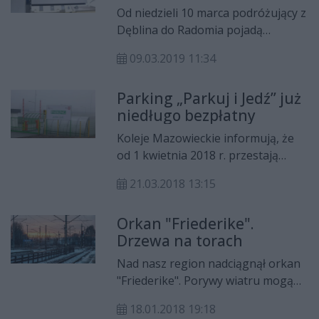
wyczekiwane wyświetlacze.
Od niedzieli 10 marca podróżujący z
Planowana jest również budowa
Dęblina do Radomia pojadą
peronu Radom-Wschód oraz
pociągiem bezpośrednio. Nie będą
modernizacja linii kolejowej do
09.03.2019 11:34
musieli – jak dotąd – korzystać z
Kielc.
komunikacji zastępczej. Bowiem na
Parking „Parkuj i Jedź” już
stacji w Dęblinie zakończył się
niedługo bezpłatny
kolejny etap prac prowadzony
przez PKP PLK, w ramach
Koleje Mazowieckie informują, że
modernizacji trasy z Lublina do
od 1 kwietnia 2018 r. przestają
Warszawy.
obowiązywać dotychczasowe
21.03.2018 13:15
zasady funkcjonowania parkingów
w systemie „Parkuj i Jedź”
Orkan "Friederike".
zlokalizowane na stacjach: Błonie,
Drzewa na torach
Brwinów, Celestynów, Mińsk
Mazowiecki, Ożarów Mazowiecki,
Nad nasz region nadciągnął orkan
Radom, Siedlce, Teresin
"Friederike". Porywy wiatru mogą
Niepokalanów i Żyrardów.
sięgać nawet 90 km/h. Taka
18.01.2018 19:18
pogoda może się utrzymać, aż do