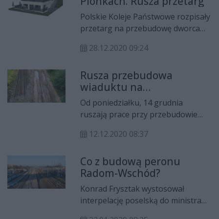
Pionkach. Rusza przetarg
Polskie Koleje Państwowe rozpisały
przetarg na przebudowę dworca
Pionki Zachodnie przy linii
28.12.2020 09:24
kolejowej nr 26 Łuków – Radom.
Prace potrwają ok. 10 miesięcy.
Rusza przebudowa
wiaduktu na
Gołębiowskiej
Od poniedziałku, 14 grudnia
ruszają prace przy przebudowie
wiaduktu kolejowego przy ul.
12.12.2020 08:37
Gołębiowskiej. Inwestycja na linii
między Radomiem a Warszawą
Co z budową peronu
realizowana jest przy wsparciu
Radom-Wschód?
funduszy POIiŚ.
Konrad Frysztak wystosował
interpelację poselską do ministra
infrastruktury. Poseł Koalicji