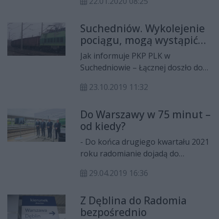
22.01.2020 08:25
Obywatelskiej pyta w niej o budowę
peronu kolejowego o roboczej
Suchedniów. Wykolejenie
nazwie Radom-Wschód. Według
pociągu, mogą wystąpić
wcześniejszych zapowiedzi
opóźnienia
inwestycja ma rozpocząć się w tym
Jak informuje PKP PLK w
roku.
Suchedniowie – Łącznej doszło do
wykolejenia wagonów towarowych.
23.10.2019 11:32
Na miejscu zdarzenia został
wstrzymany ruch pociągów.
Do Warszawy w 75 minut –
od kiedy?
- Do końca drugiego kwartału 2021
roku radomianie dojadą do
Warszawy Centralnej w 75 minut –
29.04.2019 16:36
zapowiedział Ireneusz Merchel,
prezes zarządu PKP PLK. Natomiast
Z Dęblina do Radomia
w najbliższym czasie na radomskim
bezpośrednio
dworcu mają pojawić się długo