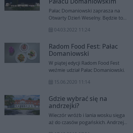
Pałacu Domaniowskim
Pałac Domaniowski zaprasza na
Otwarty Dzień Weselny. Będzie to
idealna okazja dla przyszłych
04.03.2022 11:24
nowożeńców do m.in. konsultacji
weselnych czy też spróbowania
Radom Food Fest: Pałac
dań.
Domaniowski
W piątej edycji Radom Food Fest
weźmie udział Pałac Domaniowski.
15.06.2020 11:14
Gdzie wybrać się na
andrzejki?
Wieczór wróżb i lania wosku sięga
aż do czasów pogańskich. Andrzejki
znane były jako jędrzejki nie tylko w