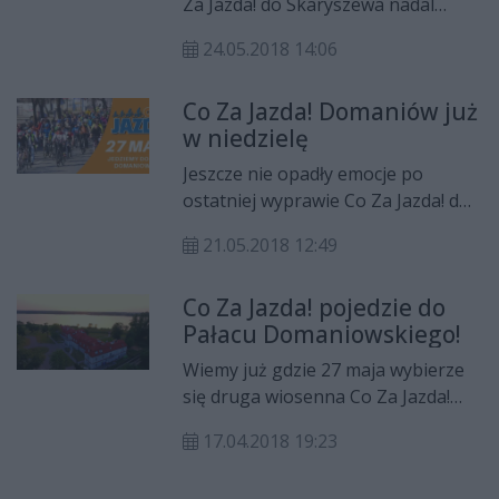
Za Jazda! do Skaryszewa nadal
firma Danone, która dostarcza
gorące, a my już przygotowaliśmy
naszym rowerzystom wodę Żywiec
24.05.2018 14:06
dla Was kolejną piękną trasę. Tym
Zdrój. Postanowiliśmy przy tej
razem, w najbliższą niedzielę, 27
okazji przypomnieć kilka faktów na
Co Za Jazda! Domaniów już
maja pojedziemy do Pałacu
temat wody.
w niedzielę
Domaniowskiego. Spotykamy się o
godz.10 na parkingu przy
Jeszcze nie opadły emocje po
supermarkecie Piotr i Paweł (Al.
ostatniej wyprawie Co Za Jazda! do
Józefa Grzecznarowskiego 29).
Skaryszewa, a my już szykujemy dla
21.05.2018 12:49
Was kolejną. Tym razem, już w
najbliższą niedzielę, 27 maja
Co Za Jazda! pojedzie do
pojedziemy do Pałacu
Pałacu Domaniowskiego!
Domaniowskiego. Spotykamy się o
godz.10 na parkingu przy
Wiemy już gdzie 27 maja wybierze
supermarkecie Piotr i Paweł (Al.
się druga wiosenna Co Za Jazda!
Józefa Grzecznarowskiego 29).
Tym razem rowerzyści udadzą się
17.04.2018 19:23
do Pałacu Domaniowskiego.