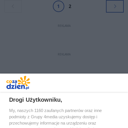
1
2
REKLAMA
REKLAMA
REKLAMA
Drogi Użytkowniku,
My, naszych 1160 zaufanych partnerów oraz inne
podmioty z Grupy 4media uzyskujemy dostęp i
przechowujemy informacje na urządzeniu oraz