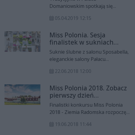
Domaniowskim spotkają się
najlepsi łamigłówkowicze, by
05.04.2019 12:15
wystartować w mistrzostwach
Polski w rozwiązywaniu łamigłówek
Miss Polonia. Sesja
i sudoku. Impreza potrwa dwa dni.
finalistek w sukniach
ślubnych
Suknie ślubne z salonu Sposabella,
eleganckie salony Pałacu
Domaniowskiego i piękne kobiety,
22.06.2018 12:00
które walczą o koronę Miss Polonia
2018 - Ziemia Radomska, to coś, co
Miss Polonia 2018. Zobacz
zdecydowanie do siebie pasuje.
pierwszy dzień
Przekonajcie się sami, oglądając
zgrupowania!
najnowszą sesję zdjęciową
Finalistki konkursu Miss Polonia
finalistek naszego konkursu!
2018 - Ziemia Radomska rozpoczęły
ostatni etap przygotowań do
19.06.2018 11:44
wielkiej gali finałowej. Kandydatki
do tytułu najpiękniejszej kobiety