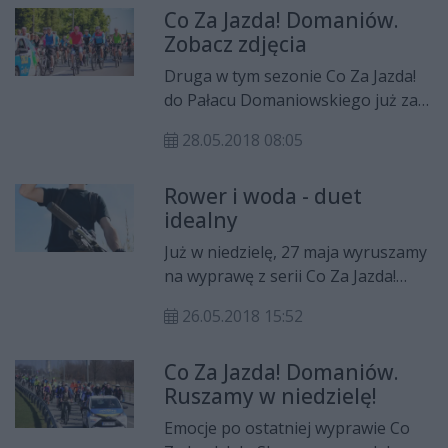
Co Za Jazda! Domaniów.
naszego regionu zameldowany się
Zobacz zdjęcia
już w Pałacu Domaniowskim, gdzie
spędzą kilka najbliższych dni.
Druga w tym sezonie Co Za Jazda!
Zobaczcie, jak wyglądał pierwszy
do Pałacu Domaniowskiego już za
dzień zgrupowania nad
nami. W majowej wycieczce
malowniczym zalewem!
28.05.2018 08:05
rowerowej wzięło udział ponad 400
uczestników, w różnym wieku.
Rower i woda - duet
Zapraszamy do obejrzenia galerii
idealny
zdjęć z tego pięknego dnia.
Już w niedzielę, 27 maja wyruszamy
na wyprawę z serii Co Za Jazda!
Tym razem pojedziemy do Pałacu
26.05.2018 15:52
Domaniowskiego. Oprócz dobrych
humorów i sprawnych rowerów nie
Co Za Jazda! Domaniów.
musimy nic zabierać. Na miejscu
Ruszamy w niedzielę!
czeka na wszystkich poczęstunek i
ognisko. A o odpowiednie
Emocje po ostatniej wyprawie Co
nawodnienie organizmu zadba