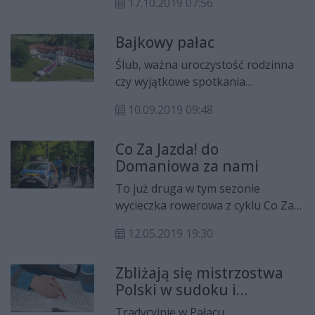
17.10.2019 07:56
Polsce, ale też (pod innymi
nazwami) w innych krajach Europy.
Bajkowy pałac
Pojawiły się prawdopodobnie około
XII wieku, a do Polski
Ślub, ważna uroczystość rodzinna
przywędrowały dopiero w wieku
czy wyjątkowe spotkania
XVI. Być może ten wyjątkowy
biznesowe to okazje, które
wieczór ma związek ze Świętem
10.09.2019 09:48
wymagają niecodziennej oprawy.
Zmarłych, również obchodzonym w
Rangę takiego wydarzenia
listopadzie.
Co Za Jazda! do
podkreślą okoliczności przyrody i
Domaniowa za nami
wnętrza, w jakich się obywają. W
ostatnich latach prawdziwym hitem
To już druga w tym sezonie
są przyjęcia w zamkowych
wycieczka rowerowa z cyklu Co Za
komnatach i ogrodach. Poznaj
Jazda! i po raz drugi wspaniała
najpiękniejszy pałac w Polsce!
12.05.2019 19:30
frekwencja. Tym razem do
Domaniowa pojechało ponad 500
Zbliżają się mistrzostwa
rowerzystów. Jak zawsze na miejscu
Polski w sudoku i
nie mogło zabraknąć poczęstunku,
łamigłówkach
konkursów i innych atrakcji.
Tradycyjnie w Pałacu