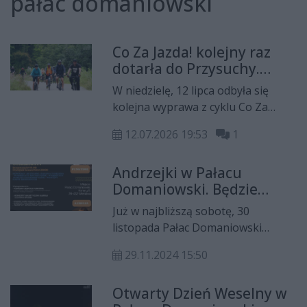
pałac domaniowski
Co Za Jazda! kolejny raz
dotarła do Przysuchy.
Pogoda nie odstraszyła
W niedzielę, 12 lipca odbyła się
uczestników
kolejna wyprawa z cyklu Co Za
Jazda! Tym razem rowerzyści
12.07.2026 19:53
1
wybrali się do Przysuchy. Mimo że
pogoda nie rozpieszczała, na metę
Andrzejki w Pałacu
uczestnicy dotarli pełni energii i z
Domaniowski. Będzie
uśmiechami na twarzach.
festiwal!
Już w najbliższą sobotę, 30
listopada Pałac Domaniowski
zamieni się w salę koncertową. Na
29.11.2024 15:50
scenie m.in. zespół FunkTime czy
kapela ludowa Jana
Otwarty Dzień Weselny w
Twardowskiego.