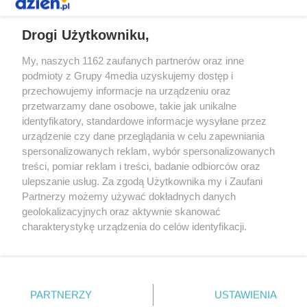
REKLAMA
Drogi Użytkowniku,
My, naszych 1162 zaufanych partnerów oraz inne
podmioty z Grupy 4media uzyskujemy dostęp i
przechowujemy informacje na urządzeniu oraz
przetwarzamy dane osobowe, takie jak unikalne
identyfikatory, standardowe informacje wysyłane przez
urządzenie czy dane przeglądania w celu zapewniania
spersonalizowanych reklam, wybór spersonalizowanych
Redakcja
Reklama
Prywatność
Praca Łódź
treści, pomiar reklam i treści, badanie odbiorców oraz
the:protocol
ulepszanie usług. Za zgodą Użytkownika my i Zaufani
Partnerzy możemy używać dokładnych danych
geolokalizacyjnych oraz aktywnie skanować
charakterystykę urządzenia do celów identyfikacji.
Ponieważ cenimy Twoją prywatność, prosimy o zgodę na
Szukaj
korzystanie z tych technologii poprzez kliknięcie
„Akceptuję”. Zgoda jest dobrowolna i zawsze możesz ją
zmienić/wycofać klikając przycisk ustawień prywatności
Facebook.com
Youtube.com
PARTNERZY
USTAWIENIA
znajdujący się w lewym dolnym rogu strony
. Niektóre