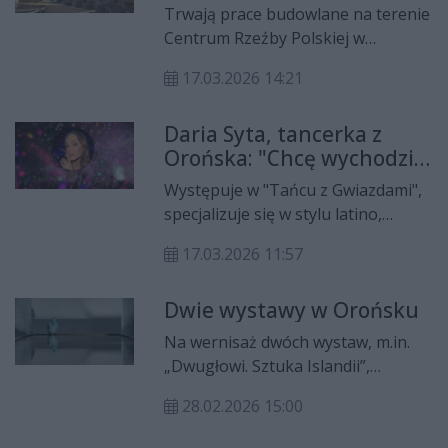
Orońsku?
Trwają prace budowlane na terenie
Centrum Rzeźby Polskiej w
Orońsku. Modernizacja polega na
17.03.2026 14:21
rozbudowie budynku muzeum i
powstania nowych przestrzeni
Daria Syta, tancerka z
wystawienniczych. Inwestycja jest
Orońska: "Chcę wychodzić
realizowana dzięki wsparciu z
ze strefy komfortu i
Funduszy Europejskich.
Występuje w "Tańcu z Gwiazdami",
przestać bać się spełniać
specjalizuje się w stylu latino,
marzenia"
prywatnie jest narzeczoną znanego
17.03.2026 11:57
siatkarza PlusLigi. Daria Syta swoją
artystyczną drogę zaczynała w
Dwie wystawy w Orońsku
Orońsku oraz Radomiu.
Na wernisaż dwóch wystaw, m.in.
„Dwugłowi. Sztuka Islandii”,
zaprasza w sobotę, 28 lutego
28.02.2026 15:00
Centrum Rzeźby Polskiej w
Orońsku.