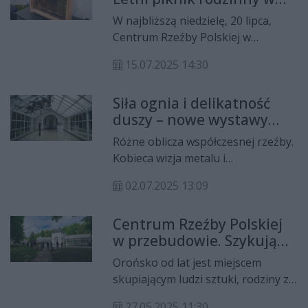
Centrum Rzeźby Polskiej
ekologii i edukacji przyrodniczej.
W najbliższą niedzielę, 20 lipca,
Centrum Rzeźby Polskiej w
Orońsku po raz kolejny zaprosi
15.07.2025 14:30
całe rodziny na piknik pod hasłem
„Orońsko – naturalnie. Jesteśmy
Siła ognia i delikatność
częścią przyrody”. To coroczne
duszy – nowe wystawy
wydarzenie stanowi doskonałą
rzeźb w Orońsku
okazję do spędzenia czasu z
Różne oblicza współczesnej rzeźby.
rodziną w atmosferze pięknej
Kobieca wizja metalu i
przyrody oraz sztuki. Start pikniku
człowieczeństwo ujęte przez męską
zaplanowany jest na godz. 12.30.
02.07.2025 13:09
wrażliwość.
Centrum Rzeźby Polskiej
w przebudowie. Szykują
się wielkie zmiany
Orońsko od lat jest miejscem
skupiającym ludzi sztuki, rodziny z
dziećmi i każdego kto chce się
27.05.2025 11:30