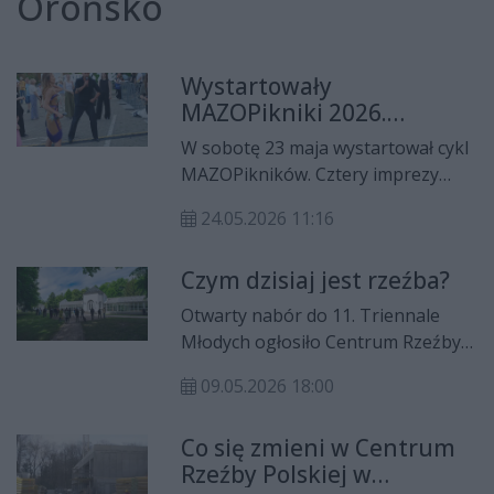
Orońsko
Wystartowały
MAZOPikniki 2026.
Terminarz imprez w
W sobotę 23 maja wystartował cykl
regionie radomskim
MAZOPikników. Cztery imprezy
odbędą się wiosną oraz latem w
24.05.2026 11:16
regionie radomskim. Zobaczcie
terminarz.
Czym dzisiaj jest rzeźba?
Otwarty nabór do 11. Triennale
Młodych ogłosiło Centrum Rzeźby
Polskiej w Orońsku. Zgłoszenia
09.05.2026 18:00
można przesyłać do 12 maja.
Co się zmieni w Centrum
Rzeźby Polskiej w