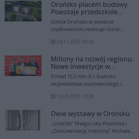
Orońsko placem budowy.
Powstaje przedszkole
żłobek, trwają prace na
Gmina Orońsko w powiecie
drogach i przy kanalizacji
szydłowieckim realizuje różne
inwestycje. Powstaje między innymi
04.11.2025 09:26
żłobek i przedszkole, trwają też
roboty na niektórych drogach i
Miliony na rozwój regionu.
przy budowie kanalizacji.
Nowe inwestycje w
Białobrzegach i Orońsku
Ponad 15,5 mln zł z budżetu
województwa mazowieckiego i
funduszy unijnych trafi do
12.09.2025 13:36
samorządów w regionie radomskim
i powiecie grójeckim na inwestycje
Dwie wystawy w Orońsku
związane z modernizacją szkół i
przedszkoli, budową infrastruktury
„Ucieczki” Małgorzaty Potockiej i
sportowej, wsparciem lokalnych
„Dokumentację rodzinną” Michała
OSP, dbaniem o jakość powietrza
Dracza można od soboty oglądać w