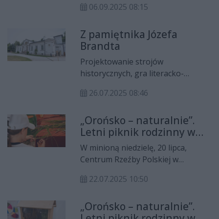
oraz rozwojem orkiestr dętych.
06.09.2025 08:15
Centrum Rzeźby Polskiej.
Umowy na dofinansowanie tych
projektów zostały podpisane 12
Z pamiętnika Józefa
września. Ważne dla lokalnych
Brandta
społeczności projekty znalazły się w
Projektowanie strojów
Białobrzegach i Orońsku.
historycznych, gra literacko-
historyczna i koncert kameralny –
26.07.2025 08:46
to tylko część atrakcji czekających
na tych, którzy w niedzielę, 27 lipca
„Orońsko – naturalnie”.
wybiorą się do Orońska, do
Letni piknik rodzinny w
Centrum Rzeźby Polskiej na ,,Lato z
Centrum Rzeźby Polskiej
Brandtem’’.
W minioną niedzielę, 20 lipca,
Centrum Rzeźby Polskiej w
Orońsku po raz kolejny zaprosiło
22.07.2025 10:50
całe rodziny na piknik pod hasłem
„Orońsko – naturalnie. Jesteśmy
„Orońsko – naturalnie”.
częścią przyrody”. Celem pikniku
Letni piknik rodzinny w
było połączenie świata sztuki,