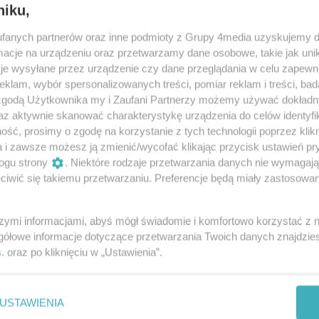
niku,
e śmieci
fanych partnerów oraz inne podmioty z Grupy 4media uzyskujemy d
cje na urządzeniu oraz przetwarzamy dane osobowe, takie jak unika
je wysyłane przez urządzenie czy dane przeglądania w celu zapewn
klam, wybór spersonalizowanych treści, pomiar reklam i treści, bad
nagranie. Porzucili worki ze śmieciami i
 zgodą Użytkownika my i Zaufani Partnerzy możemy używać dokład
BACZ WIDEO!]
az aktywnie skanować charakterystykę urządzenia do celów identyfi
wanie w biały dzień w środku miasta. Dostaliśmy
ść, prosimy o zgodę na korzystanie z tych technologii poprzez klikn
o z czytelników, na którym widać, jak kierowca auta
a i zawsze możesz ją zmienić/wycofać klikając przycisk ustawień pr
a śmieci w zarośla przy ul. Katowickiej w Radomiu.
ogu strony
. Niektóre rodzaje przetwarzania danych nie wymagaj
34
4
iwić się takiemu przetwarzaniu. Preferencje będą miały zastosowania
szymi informacjami, abyś mógł świadomie i komfortowo korzystać z
gółowe informacje dotyczące przetwarzania Twoich danych znajdzi
REKLAMA
s
. oraz po kliknięciu w „Ustawienia”.
Redakcja
USTAWIENIA
Reklama