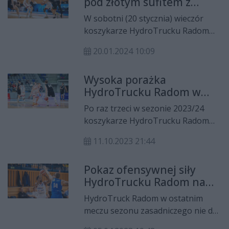
pod złotym sufitem z
Żakiem Koszalin
W sobotni (20 stycznia) wieczór
koszykarze HydroTrucku Radom
podejmą rywali z Koszalina.
20.01.2024 10:09
Wysoka porażka
HydroTrucku Radom w
Koszalinie
Po raz trzeci w sezonie 2023/24
koszykarze HydroTrucku Radom
musieli przełknąć gorycz porażki.
11.10.2023 21:44
Tym razem przegrali na wyjeździe z
Żakiem Koszalin 73:98.
Pokaz ofensywnej siły
HydroTrucku Radom na
koniec sezonu
HydroTruck Radom w ostatnim
zasadniczego. Teraz już
meczu sezonu zasadniczego nie dał
play-off!
najmniejszych szans MKKS-owi i