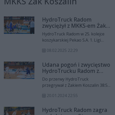
MKKS Żak Koszalin
HydroTruck Radom
zwyciężył z MKKS-em Żak
Koszalin!
HydroTruck Radom w 25. kolejce
koszykarskiej Pekao S.A. 1. Ligi
zmierzył się na wyjeździe z MKKS-
08.02.2025 22:29
em Żak Koszalin. Podopieczni
Roberta Witki wygrali to spotkanie
Udana pogoń i zwycięstwo
74:66.
HydroTrucku Radom z
Żakiem Koszalin
Do przerwy HydroTruck
przegrywał z Żakiem Koszalin 38:57.
Potem radomianie jednak
20.01.2024 22:55
rozpoczęli, jak się potem okazało,
skuteczną pogoń i wygrali 93:90.
HydroTruck Radom zagra