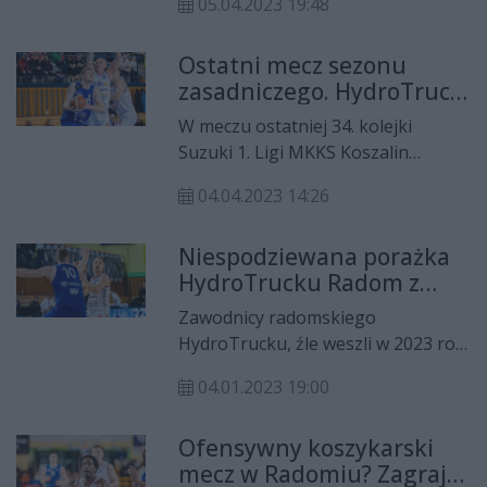
05.04.2023 19:48
wygrał w Koszalinie 110:91. Aż 28
punktów dla triumfatorów zdobył
Ostatni mecz sezonu
Kaheem Ransom.
zasadniczego. HydroTruck
Radom zagra w Koszalinie
W meczu ostatniej 34. kolejki
Suzuki 1. Ligi MKKS Koszalin
podejmie HydroTruck Radom. Dla
04.04.2023 14:26
gości będzie to decydujący
sprawdzian formy przed
Niespodziewana porażka
czekającymi ich tuż po świętach
HydroTrucku Radom z
play-offami.
MKKS-em Koszalin
Zawodnicy radomskiego
HydroTrucku, źle weszli w 2023 rok
i doznając pierwszej domowej
04.01.2023 19:00
porażki w sezonie stracili punkty z
MKKS-em Żak Koszalin. W barwach
Ofensywny koszykarski
gospodarzy zabrakło Kaheema
mecz w Radomiu? Zagrają
Ransoma.