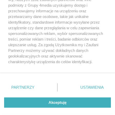
podmioty z Grupy 4media uzyskujemy dostęp i
przechowujemy informacje na urządzeniu oraz
przetwarzamy dane osobowe, takie jak unikalne
identyfikatory, standardowe informacje wysyłane przez
urządzenie czy dane przeglądania w celu zapewniania
spersonalizowanych reklam, wybór spersonalizowanych
Redakcja
Reklama
Prywatność
Praca Łódź
treści, pomiar reklam i treści, badanie odbiorców oraz
the:protocol
ulepszanie usług. Za zgodą Użytkownika my i Zaufani
Partnerzy możemy używać dokładnych danych
geolokalizacyjnych oraz aktywnie skanować
charakterystykę urządzenia do celów identyfikacji.
Ponieważ cenimy Twoją prywatność, prosimy o zgodę na
Szukaj
korzystanie z tych technologii poprzez kliknięcie
„Akceptuję”. Zgoda jest dobrowolna i zawsze możesz ją
zmienić/wycofać klikając przycisk ustawień prywatności
Facebook.com
Youtube.com
PARTNERZY
USTAWIENIA
znajdujący się w lewym dolnym rogu strony
. Niektóre
rodzaje przetwarzania danych nie wymagają zgody
użytkownika, ale masz prawo sprzeciwić się takiemu
Akceptuję
przetwarzaniu. Preferencje będą miały zastosowania tylko
na tej witrynie.
CMS portalu
przygotowany przez