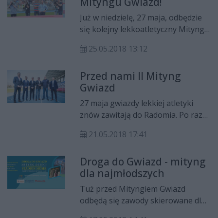
Mityngu Gwiazd!
świata i igrzysk olimpijskich.
Już w niedzielę, 27 maja, odbędzie
się kolejny lekkoatletyczny Mityng
Gwiazd. Sprawdźcie szczegółowy
25.05.2018 13:12
program tych zawodów!
Przed nami II Mityng
Gwiazd
27 maja gwiazdy lekkiej atletyki
znów zawitają do Radomia. Po raz
drugi stadion Miejskiego Ośrodka
21.05.2018 17:41
Sportu i Rekreacji będzie areną
zmagań najlepszych sportowców, w
Droga do Gwiazd - mityng
tym medalistów olimpijskich,
dla najmłodszych
finalistów mistrzostw świata i
Europy podczas Mityngu Gwiazd.
Tuż przed Mityngiem Gwiazd
odbędą się zawody skierowane dla
dzieci - Droga do Gwiazd.