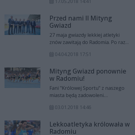
17.05.2018 14:41
Przed nami II Mityng
Gwiazd
27 maja gwiazdy lekkiej atletyki
znów zawitają do Radomia. Po raz
drugi stadion Miejskiego Ośrodka
04.04.2018 17:51
Sportu i Rekreacji będzie areną
zmagań najlepszych sportowców, w
Mityng Gwiazd ponownie
tym medalistów olimpijskich,
w Radomiu!
finalistów mistrzostw świata i
Europy podczas Mityngu Gwiazd.
Fani "Królowej Sportu" z naszego
miasta będą zadowoleni.
Lekkoatletyczny Mityng Gwiazd po
03.01.2018 14:46
raz drugi odbędzie się w Radomiu.
Lekkoatletyka królowała w
Radomiu