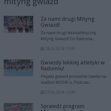
mityng gwiazd
Za nami drugi Mityng
Gwiazd!
Za nami drugi lekkoatletyczny
Mityng Gwiazd! Do Radomia
zawitały międzynarodowe gwiazdy
28.05.2018 11:00
królowej sportów, a świetne wyniki
zanotowali reprezentanci naszego
Gwiazdy lekkiej atletyki w
miasta.
Radomiu!
Plejada gwiazd ponownie zawita na
stadion MOSiR-u. Podczas
Lekkoatletycznego Mityngu
27.05.2018 12:00
Gwiazd, który odbędzie się w
niedzielę, 27 maja, będziemy mogli
Sprawdź program
zobaczyć medalistów mistrzostw