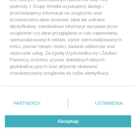
podmioty z Grupy 4media uzyskujemy dostęp i
przechowujemy informacje na urządzeniu oraz
przetwarzamy dane osobowe, takie jak unikalne
identyfikatory, standardowe informacje wysyłane przez
urządzenie czy dane przeglądania w celu zapewniania
spersonalizowanych reklam, wybór spersonalizowanych
Redakcja
Reklama
Prywatność
Praca Łódź
treści, pomiar reklam i treści, badanie odbiorców oraz
the:protocol
ulepszanie usług. Za zgodą Użytkownika my i Zaufani
Partnerzy możemy używać dokładnych danych
geolokalizacyjnych oraz aktywnie skanować
charakterystykę urządzenia do celów identyfikacji.
Ponieważ cenimy Twoją prywatność, prosimy o zgodę na
Szukaj
korzystanie z tych technologii poprzez kliknięcie
„Akceptuję”. Zgoda jest dobrowolna i zawsze możesz ją
zmienić/wycofać klikając przycisk ustawień prywatności
Facebook.com
Youtube.com
PARTNERZY
USTAWIENIA
znajdujący się w lewym dolnym rogu strony
. Niektóre
rodzaje przetwarzania danych nie wymagają zgody
użytkownika, ale masz prawo sprzeciwić się takiemu
Akceptuję
przetwarzaniu. Preferencje będą miały zastosowania tylko
na tej witrynie.
CMS portalu
przygotowany przez