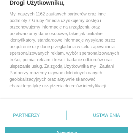
Drogi Użytkowniku,
My, naszych 1162 zaufanych partnerów oraz inne
podmioty z Grupy 4media uzyskujemy dostęp i
przechowujemy informacje na urządzeniu oraz
przetwarzamy dane osobowe, takie jak unikalne
identyfikatory, standardowe informacje wysyłane przez
urządzenie czy dane przeglądania w celu zapewniania
spersonalizowanych reklam, wybór spersonalizowanych
Redakcja
Reklama
Prywatność
Praca Łódź
treści, pomiar reklam i treści, badanie odbiorców oraz
the:protocol
ulepszanie usług. Za zgodą Użytkownika my i Zaufani
Partnerzy możemy używać dokładnych danych
geolokalizacyjnych oraz aktywnie skanować
charakterystykę urządzenia do celów identyfikacji.
Ponieważ cenimy Twoją prywatność, prosimy o zgodę na
Szukaj
korzystanie z tych technologii poprzez kliknięcie
„Akceptuję”. Zgoda jest dobrowolna i zawsze możesz ją
zmienić/wycofać klikając przycisk ustawień prywatności
Facebook.com
Youtube.com
PARTNERZY
USTAWIENIA
znajdujący się w lewym dolnym rogu strony
. Niektóre
rodzaje przetwarzania danych nie wymagają zgody
użytkownika, ale masz prawo sprzeciwić się takiemu
Akceptuję