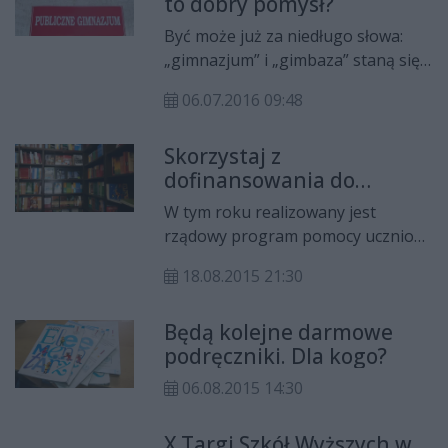
to dobry pomysł?
Być może już za niedługo słowa:
„gimnazjum” i „gimbaza” staną się
przeżytkiem i przejdą do historii.
06.07.2016 09:48
Ministerstwo Edukacji Narodowej
szykuje się do poważnej reformy
Skorzystaj z
szkolnictwa – powrotu do 8- letniej
dofinansowania do
szkoły podstawowej. Czy to dobra
wyprawki szkolnej
zmiana? Wiceprezydent Radomia
W tym roku realizowany jest
Karol Semik do pomysłu podchodzi
rządowy program pomocy uczniom
sceptycznie.
„Wyprawka szkolna”, który jest
18.08.2015 21:30
kontynuacją poprzednich
programów, realizowanych przez
Będą kolejne darmowe
Ministerstwo Edukacji Narodowej.
podręczniki. Dla kogo?
Wydział Edukacji Urzędu Miejskiego
W Radomiu przypomina o
06.08.2015 14:30
możliwości skorzystania z tego
programu.
X Targi Szkół Wyższych w