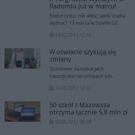
Radomiu już w marcu!
Maturzysto, nie wiesz jakie studia
wybrać? 13 marca w Strefie G2
odbędą się X Targi Szkół Wyższych
24.02.2013 12:10
w Radomiu. Przyjdź i zapoznaj się z
ofertą uczelni z Radomia i nie tylko.
W oświacie szykują się
zmiany
Uczniowie na wakacjach,
nauczyciele na urlopach lub
dyżurach w szkołach, a w
15.08.2012 12:42
Ministerstwie Edukacji Narodowej
trwają rozmowy dotyczące zmian i
50 szkół z Mazowsza
usunięcia niektórych przywilejów
otrzyma łącznie 5,8 mln zł
wynikających z Karty Nauczyciela.
Związkowcy już myślą o protestach.
15.05.2012 08:08