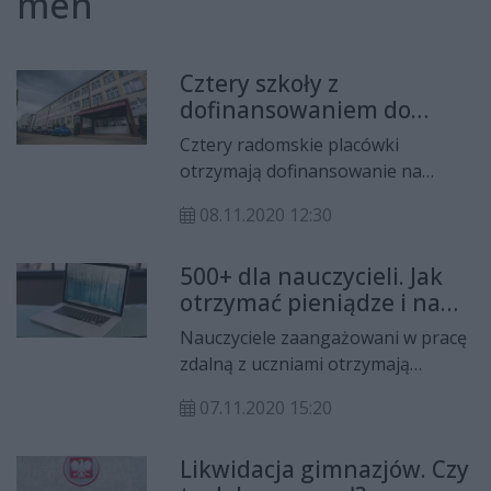
men
Cztery szkoły z
dofinansowaniem do
sprzętu
Cztery radomskie placówki
otrzymają dofinansowanie na
zakup sprzętu w ramach
08.11.2020 12:30
rządowego programu "Aktywna
tablica". - Wiemy, że szkoły wciąż
500+ dla nauczycieli. Jak
potrzebują niezbędnego do pracy
otrzymać pieniądze i na
zdalnej sprzętu informatycznego,
co?
dlatego liczyliśmy na to, że pomoc
Nauczyciele zaangażowani w pracę
ze strony rządu będzie znacznie
zdalną z uczniami otrzymają
szersza - przyznaje wiceprezydent
rządowe wsparcie w wysokości 500
Radomia.
07.11.2020 15:20
zł. Jaki sprzęt będzie mógł być
zrefundowany? I co trzeba zrobić,
Likwidacja gimnazjów. Czy
aby otrzymać wsparcie?