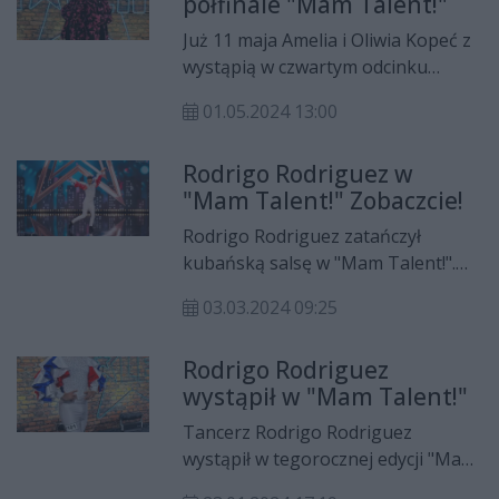
półfinale "Mam Talent!"
Już 11 maja Amelia i Oliwia Kopeć z
wystąpią w czwartym odcinku
półfinałowym programu "Mam
01.05.2024 13:00
Talent!".
Rodrigo Rodriguez w
"Mam Talent!" Zobaczcie!
Rodrigo Rodriguez zatańczył
kubańską salsę w "Mam Talent!".
Swoim występem zachwycił
03.03.2024 09:25
publiczność zgromadzoną w studiu,
a od jury usłyszał trzy razy "tak".
Rodrigo Rodriguez
wystąpił w "Mam Talent!"
Tancerz Rodrigo Rodriguez
wystąpił w tegorocznej edycji "Mam
Talent!". Odcinek z jego udziałem