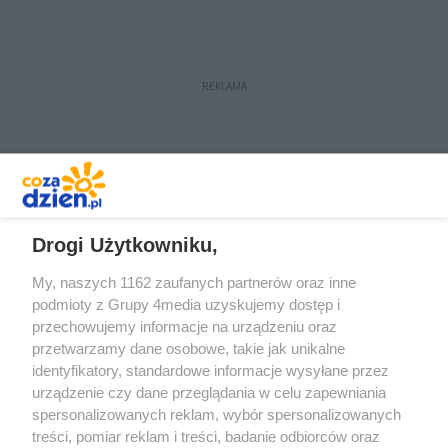
casting w PG 13 - zobacz TUTAJ. W
czwartek - 15 maja odbędą się
obrady komisji półfinałowej.
REKLAMA
REKLAMA
Drogi Użytkowniku,
My, naszych 1162 zaufanych partnerów oraz inne
podmioty z Grupy 4media uzyskujemy dostęp i
przechowujemy informacje na urządzeniu oraz
przetwarzamy dane osobowe, takie jak unikalne
identyfikatory, standardowe informacje wysyłane przez
urządzenie czy dane przeglądania w celu zapewniania
spersonalizowanych reklam, wybór spersonalizowanych
Redakcja
Reklama
Prywatność
Praca Łódź
treści, pomiar reklam i treści, badanie odbiorców oraz