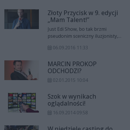
filmowy o nim i naszym mieście.
Złoty Przycisk w 9. edycji
„Mam Talent!”
Just Edi Show, bo tak brzmi
pseudonim sceniczny iluzjonisty,
już dwukrotnie próbował
06.09.2016 11:33
oczarować jurorów „Mam Talent!”.
Wcześniej jednak do półfinału się
MARCIN PROKOP
nie dostał. Dopiero 9. edycja
ODCHODZI?
talentshow pozwoliła mu spełnić
jego marzenie. I to w jakim stylu!
02.01.2015 10:04
Agustin Egurola, przewodniczący
komisji, wcisnął Złoty Przycisk.
Szok w wynikach
oglądalności!
16.09.2014 09:58
W niedzielę casting do