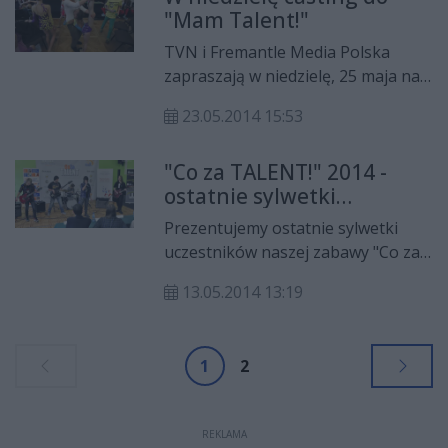
"Mam Talent!"
TVN i Fremantle Media Polska
zapraszają w niedzielę, 25 maja na
casting do programu "Mam
23.05.2014 15:53
Talent!". Odbędzie się on w
Warszawie, w pałacu
"Co za TALENT!" 2014 -
Prymasowskim przy ul. ul.
ostatnie sylwetki
Senatorskiej 13/15. Początek o
kandydatów!
godz. 10.
Prezentujemy ostatnie sylwetki
uczestników naszej zabawy "Co za
TALENT!" 2014 (czytaj więcej
13.05.2014 13:19
TUTAJ). Zobaczcie, jak
zaprezentowali się uczniowie z
Radomia i regionu. Relację z
1
2
pierwszego castingu w
"Czachowskim" zobacz TUTAJ, z
drugiego w ZST - TUTAJ, a
REKLAMA
trzeciego w PG 5 - TUTAJ. Ostatni