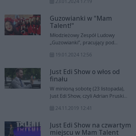
23.01.2024 17:19
zostanie wyemitowany już wiosną.
Guzowianki w "Mam
Talent!"
Młodzieżowy Zespół Ludowy
„Guzowianki”, pracujący pod
kierunkiem Wioli Fijałkowskiej,
19.01.2024 12:56
wystąpił w programie telewizyjnym
"Mam Talent!". Emisja odcinka już
Just Edi Show o włos od
wiosną.
finału
W minioną sobotę (23 listopada),
Just Edi Show, czyli Adrian Pruski
ponownie sięgnął po swoje
24.11.2019 12:41
marzenie. Po trzech latach znowu
mieliśmy okazję zobaczyć
Just Edi Show na czwartym
iluzjonistę z Radomia w programie
miejscu w Mam Talent
"Mam Talent!".