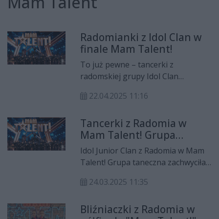
Mam Talent
Radomianki z Idol Clan w
finale Mam Talent!
To już pewne – tancerki z
radomskiej grupy Idol Clan
wystąpią w wielkim finale 16. edycji
22.04.2025 11:16
programu Mam Talent!. Dziewczyny
zachwyciły jurorów i publiczność w
Tancerki z Radomia w
pierwszym z czterech półfinałowych
Mam Talent! Grupa
odcinków, który wyemitowano w
zachwyciła jurorów
Wielką Sobotę.
Idol Junior Clan z Radomia w Mam
Talent! Grupa taneczna zachwyciła
jurorów - wszyscy byli na tak!
24.03.2025 11:35
Tancerki przeszły do kolejnego
etapu.
Bliźniaczki z Radomia w