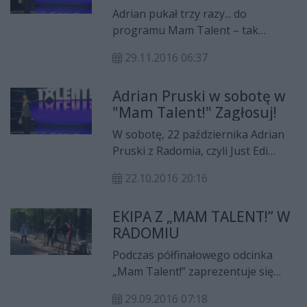
Adrian pukał trzy razy... do
programu Mam Talent – tak
twierdzili prowadzący program
29.11.2016 06:37
TVN-u. Jak jednak mówi przysłowie
do trzech razy sztuka. Młody
Adrian Pruski w sobotę w
radomianin znany jako Just Edi
"Mam Talent!" Zagłosuj!
Show w finale programu TVN dał
niezły show.
W sobotę, 22 października Adrian
Pruski z Radomia, czyli Just Edi
Show wystąpi w pierwszym
22.10.2016 20:16
półfinale dziewiątej edycji „Mam
Talent!” na kanale TVN. Iluzjonista
EKIPA Z „MAM TALENT!” W
prosi o głosy.
RADOMIU
Podczas półfinałowego odcinka
„Mam Talent!” zaprezentuje się
radomski iluzjonista Adrian Pruski.
29.09.2016 07:18
Zobaczymy także krótki materiał