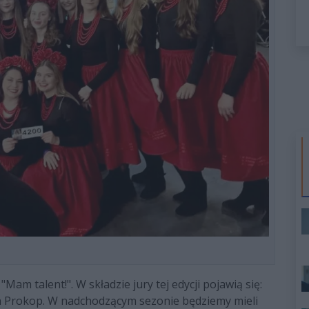
am talent!". W składzie jury tej edycji pojawią się:
in Prokop. W nadchodzącym sezonie będziemy mieli