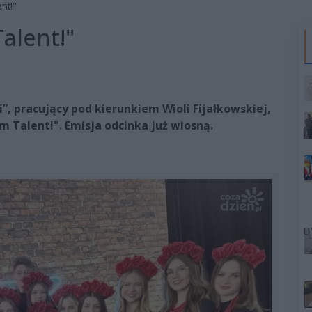
nt!"
alent!"
 pracujący pod kierunkiem Wioli Fijałkowskiej,
 Talent!". Emisja odcinka już wiosną.