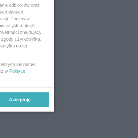
anie odbiorców oraz
nych danych
kacji. Ponieważ
ięcie „Akceptuję”.
ywatności znajdujący
ą zgody użytkownika,
 tylko na tej
 naszych serwisów
esz w
Polityce
Akceptuję