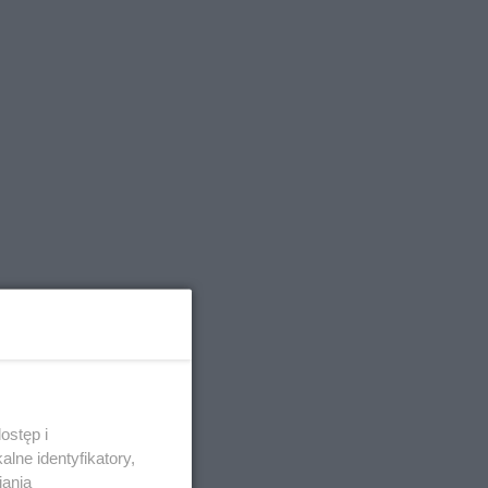
ostęp i
lne identyfikatory,
iania