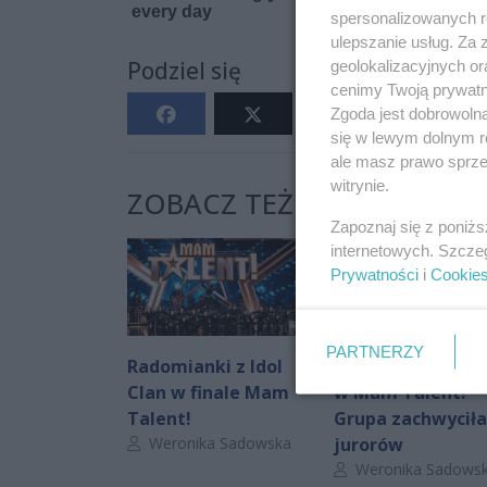
spersonalizowanych re
ulepszanie usług. Za
Podziel się
geolokalizacyjnych or
cenimy Twoją prywatno
Zgoda jest dobrowoln
się w lewym dolnym r
ale masz prawo sprzec
witrynie.
ZOBACZ TEŻ:
Zapoznaj się z poniż
internetowych. Szcze
Prywatności
i
Cookie
PARTNERZY
Radomianki z Idol
Tancerki z Rado
Clan w finale Mam
w Mam Talent!
Talent!
Grupa zachwyciła
Autor artykułu:
Weronika Sadowska
jurorów
Autor artykułu:
Weronika Sadows