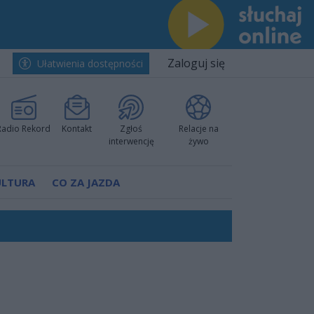
Zaloguj się
Ułatwienia dostępności
Radio Rekord
Kontakt
Zgłoś
Relacje na
interwencję
żywo
ULTURA
CO ZA JAZDA
nkurencyjne w Ustce!
ano umowę
Polski
 decyzję prokuratury
ów pokazali klasę
worzyć nową sportową tradycję"
ruchu