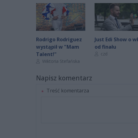
Rodrigo Rodriguez
Just Edi Show o w
wystąpił w "Mam
od finału
Autor artykułu:
Talent!"
czd
Autor artykułu:
Wiktoria Stefańska
Napisz komentarz
Treść komentarza