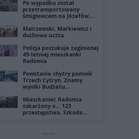
Po wypadku został
przetransportowany
śmigłowcem na Józefów.
Historia mrozi krew w
Malczewski, Markiewicz i
żyłach
duchowa uczta
Policja poszukuje zaginionej
49-letniej mieszkanki
Radomia
Powstanie chytry pomnik
Trzech Cytryn. Znamy
wyniki Budżetu
Obywatelskiego 2027
Mieszkaniec Radomia
oskarżony o... 123
przestępstwa. Szkoda
wyceniona na ponad milion
złotych
REKLAMA