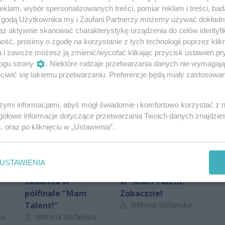
klam, wybór spersonalizowanych treści, pomiar reklam i treści, bad
 zgodą Użytkownika my i Zaufani Partnerzy możemy używać dokład
Oceń
az aktywnie skanować charakterystykę urządzenia do celów identyfi
ść, prosimy o zgodę na korzystanie z tych technologii poprzez klikn
0
0
a i zawsze możesz ją zmienić/wycofać klikając przycisk ustawień pr
ogu strony
. Niektóre rodzaje przetwarzania danych nie wymagaj
iwić się takiemu przetwarzaniu. Preferencje będą miały zastosowania
szymi informacjami, abyś mógł świadomie i komfortowo korzystać z
gółowe informacje dotyczące przetwarzania Twoich danych znajdzi
s
. oraz po kliknięciu w „Ustawienia”.
USTAWIENIA
mia
Bliźniaczki z
Rodrigo Rodriguez
Radomia w
w "Mam Talent!"
półfinale "Mam
Zobaczcie!
Autor artykułu:
Talent!"
Wiktoria Stefańska
Autor artykułu:
ka
Wiktoria Stefańska