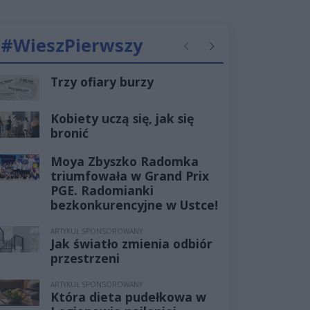
#WieszPierwszy
Poprzednie
Następne
Trzy ofiary burzy
Kobiety uczą się, jak się
bronić
Moya Zbyszko Radomka
triumfowała w Grand Prix
PGE. Radomianki
bezkonkurencyjne w Ustce!
ARTYKUŁ SPONSOROWANY
Jak światło zmienia odbiór
przestrzeni
ARTYKUŁ SPONSOROWANY
Która dieta pudełkowa w