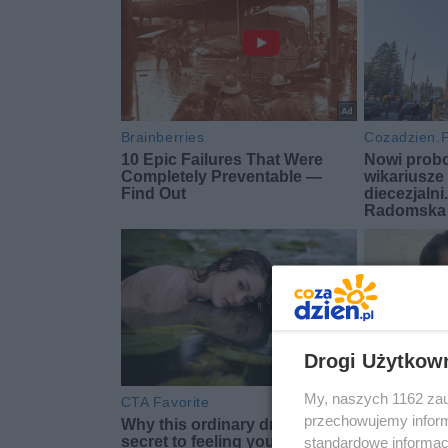
Drogi Użytkow
My, naszych 1162 zau
przechowujemy informa
standardowe informac