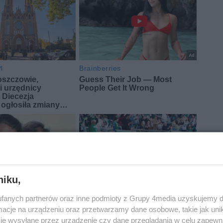
niku,
fanych partnerów oraz inne podmioty z Grupy 4media uzyskujemy d
cje na urządzeniu oraz przetwarzamy dane osobowe, takie jak unika
je wysyłane przez urządzenie czy dane przeglądania w celu zapewn