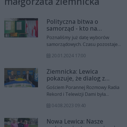
małgorzata ziemnicka
Polityczna bitwa o
samorząd - kto na
prezydenta, kto na
Poznaliśmy już datę wyborów
radnego?
samorządowych. Czasu pozostaje
coraz mniej, stąd też wkrótce
20.01.2024 17:00
będziemy poznawać komitety i
kandydatów, którzy wystartują do
Ziemnicka: Lewica
rad miasta, powiatu czy sejmiku. Jak
pokazuje, że dialog z
polityczno-samorządowa
mieszkańcami jest ważny
układanka może wyglądać w
Gościem Porannej Rozmowy Radia
przypadku Radomia?
Rekord i Telewizji Dami była
Małgorzata Ziemnicka z Nowej
04.08.2023 09:40
Lewicy. Łukasz Kościelniak
rozmawiał ze swoim gościem m.in. o
Nowa Lewica: Nasze
wpływie Lewicy na odbudowę kładki