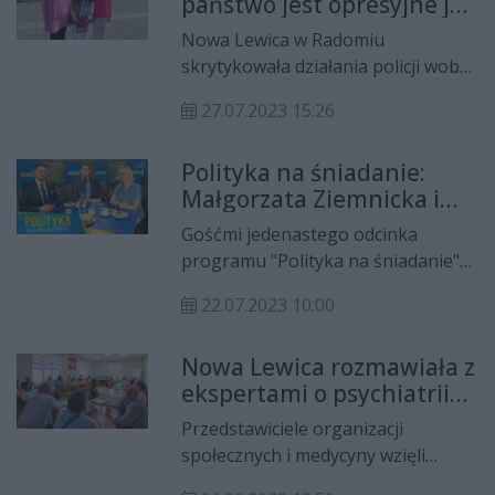
państwo jest opresyjne jak
przy ul. Siennej, sytuacji
Salwador
Radomskiego Szpitala
Nowa Lewica w Radomiu
Specjalistycznego, nielegalnych
skrytykowała działania policji wobec
odpadach na ul. Ofiar Firleja czy
pani Joanny z Krakowa. Działaczki
przygotowaniu do kampanii
27.07.2023 15:26
po raz kolejny zaapelowały też do
wyborczej.
prezydenta Radomia o utworzenie
Polityka na śniadanie:
Rady Kobiet.
Małgorzata Ziemnicka i
Dawid Nowak
Gośćmi jedenastego odcinka
programu "Polityka na śniadanie"
byli Małgorzata Ziemnicka z Nowej
22.07.2023 10:00
Lewicy oraz Dawid Nowak z Nowej
Nadziei. Łukasz Kościelniak
Nowa Lewica rozmawiała z
rozmawiał ze swoimi gośćmi m.in. o
ekspertami o psychiatrii
sprawie pani Joanny z Krakowa,
dziecięcej
programach wyborczych obydwu
Przedstawiciele organizacji
partii i aktualnych sondażach.
społecznych i medycyny wzięli
udział w poniedziałkowym