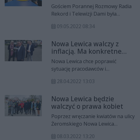
zielonych
Gościem Porannej Rozmowy Radia
Rekord i Telewizji Dami była
Małgorzata Ziemnicka, członkini
09.05.2022 08:34
zarządu wojewódzkiego i
radomskiego Nowej Lewicy.
Nowa Lewica walczy z
Rozmawiał Łukasz Kościelniak.
inflacją. Ma konkretne
propozycje
Nowa Lewica chce poprawić
sytuację pracodawców i
pracowników, a przede wszystkim
28.04.2022 13:03
walczyć z inflacją. Członkowie
radomskiej lewicy na konferencji
Nowa Lewica będzie
prasowej przedstawili propozycje,
walczyć o prawa kobiet
które mają realnie pomóc
mieszkańcom naszego kraju.
Poprzez wręczanie kwiatów na ulicy
Żeromskiego Nowa Lewica
świętowała Dzień Kobiet. Przy tej
08.03.2022 13:20
okazji członkinie zapewniały, że