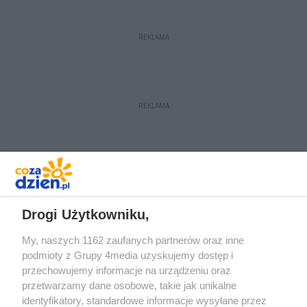
będą aktywnie walczyć o prawa
kobiet i wspierać uchodźców z
REKLAMA
Ukrainy.
REKLAMA
REKLAMA
Drogi Użytkowniku,
My, naszych 1162 zaufanych partnerów oraz inne
podmioty z Grupy 4media uzyskujemy dostęp i
przechowujemy informacje na urządzeniu oraz
przetwarzamy dane osobowe, takie jak unikalne
identyfikatory, standardowe informacje wysyłane przez