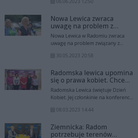
06.06.2023 12:50
spotkaniu poświęconym psychiatrii
dziecięcej i młodzieżowej.
Nowa Lewica zwraca
Organizatorem była radomska
uwagę na problem z
Nowa Lewica.
psychiatrią dziecięcą
Nowa Lewica w Radomiu zwraca
uwagę na problem związany z
dostępem do opieki
30.05.2023 20:58
psychologicznej dla dzieci i
młodzieży. Przedstawicielki
Radomska lewica upomina
ugrupowania apelują do władz
się o prawa kobiet. Chce
miasta o podjęcie działań w sprawie
utworzenia Rady Kobiet
utworzenia oddziału lub szpitala
Radomska Lewica świętuje Dzień
psychiatrycznego dla młodych
Kobiet. Jej członkinie na konferencji
mieszkańców regionu
prasowej postulowały o zwrócenie
radomskiego.
08.03.2023 14:44
większej uwagi na kwestie
związane z depresją poporodową, a
Ziemnicka: Radom
także o utworzenie w Radomiu
potrzebuje terenów
Rady Kobiet.