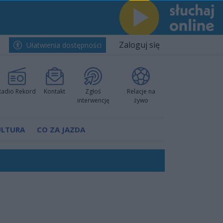
Zaloguj się
Ułatwienia dostępności
Radio Rekord
Kontakt
Zgłoś
Relacje na
interwencję
żywo
ULTURA
CO ZA JAZDA
nkurencyjne w Ustce!
ano umowę
Polski
 decyzję prokuratury
ów pokazali klasę
worzyć nową sportową tradycję"
ruchu