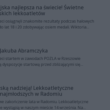
jska najlepsza na świecie! Świetne
kich lekkoatletów
ci osiągnęli znakomite rezultaty podczas halowych
do lat 18 i 20 zdobywając osiem medali. Wiktoria
iderką światowych tabel!
 Jakuba Abramczyka
eci startem w zawodach POZLA w Rzeszowie
ą dyspozycje startową przed zbliżającymi się
wami Polski. Rekord Polski pobił Jakub Abramczyk!
jską nadzieją! Lekkoatletyczne
 najmłodszych w Radomiu
we zakończenie lata w Radomiu. Lekkoatletyczne
ie wystąpią w naszym mieście 14 września. Na