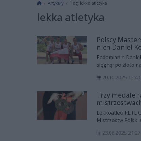
Strona główna
Artykuły
Tag: lekka atletyka
lekka atletyka
Polscy Master
nich Daniel K
Radomianin Daniel 
sięgnął po złoto n
4x100m w kategori
20.10.2025 13:40
Polski.
Trzy medale r
mistrzostwach
Lekkoatleci RLTL 
Mistrzostw Polski
podium stanął Dawi
23.08.2025 21:
Bajorski i Izabela 