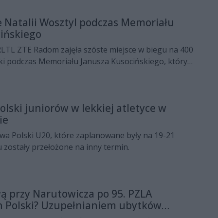
m.
e Natalii Wosztyl podczas Memoriału
ińskiego
RLTL ZTE Radom zajęła szóste miejsce w biegu na 400
ki podczas Memoriału Janusza Kusocińskiego, który
onie Śląskim w Chorzowie.
lski juniorów w lekkiej atletyce w
ie
wa Polski U20, które zaplanowane były na 19-21
zostały przełożone na inny termin.
ą przy Narutowicza po 95. PZLA
h Polski? Uzupełnianiem ubytków
wnętrzna firma