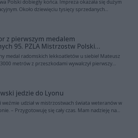
wa Polski dobiegły końca. Impreza okazała się dużym
cyjnym. Około dziewięciu tysięcy sprzedanych
rólowej Sportu, znakomita pogoda, ale też... obawy o
kajamy. Ubytki zostaną uzupełnione.
or z pierwszym medalem
nych 95. PZLA Mistrzostw Polski
Radomia!
ny medal radomskich lekkoatletów u siebie! Mateusz
 3000 metrów z przeszkodami wywalczył pierwszy
TE Radom. Podopieczny trenera Leszka Trzosa zdobył
 rekord życiowy!
owski jedzie do Lyonu
i weźmie udział w mistrzostwach świata weteranów w
onie. – Przygotowuję się cały czas. Mam nadzieję na
i 85 letni zawodnik. Przyborowski jest wielokrotnym
teranów w lekkiej atletyce.