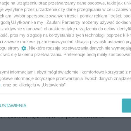
cje na urządzeniu oraz przetwarzamy dane osobowe, takie jak unika
L Optima Radom zdobył kwalifikację na mistrzostwa
je wysyłane przez urządzenie czy dane przeglądania w celu zapewn
 biegach przełajowych.
klam, wybór spersonalizowanych treści, pomiar reklam i treści, bad
 zgodą Użytkownika my i Zaufani Partnerzy możemy używać dokład
az aktywnie skanować charakterystykę urządzenia do celów identyfi
ść, prosimy o zgodę na korzystanie z tych technologii poprzez klikn
omskim Okręgowym Związku Lekkiej
a i zawsze możesz ją zmienić/wycofać klikając przycisk ustawień pr
rcin Waśniewskim nowym prezesem
ogu strony
. Niektóre rodzaje przetwarzania danych nie wymagaj
iwić się takiemu przetwarzaniu. Preferencje będą miały zastosowania
m Okręgowym Związku Lekkiej Atletyki.
zes, Zygmunt Malinowski, odchodzi na emeryturę.
 Waśniewski.
szymi informacjami, abyś mógł świadomie i komfortowo korzystać z
gółowe informacje dotyczące przetwarzania Twoich danych znajdzi
s
. oraz po kliknięciu w „Ustawienia”.
owy - 14.09.2020. Gość: Martyna
oatletka RLTL Optima Radom
USTAWIENIA
4 września w Telewizji Dami i na portalu CoZaDzień.pl
yn Sportowy. Będziemy w nim podsumowywać
nich dni. Nie zabraknie też rozmów z radomskimi
szym gościem jest Martyna Kotwiła, lekkoatletka