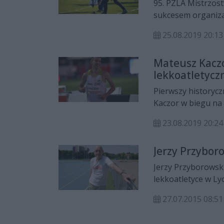
95. PZLA Mistrzost
sukcesem organiza
biletów, gwiazdy K
25.08.2019 20:13
stan murawy. Uspo
Mateusz Kacz
lekkoatletycz
Seniorów dla 
Pierwszy historycz
Kaczor w biegu na
krążek dla RLTL Z
23.08.2019 20:24
srebro i pobił swój
Jerzy Przybor
Jerzy Przyborowsk
lekkoatletyce w Ly
dobre wyniki – mów
27.07.2015 08:51
mistrzem świata we