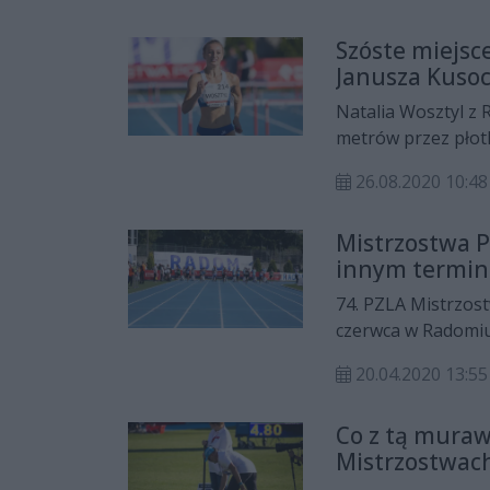
RLTL Optima Rado
Szóste miejsc
Janusza Kusoc
Natalia Wosztyl z 
metrów przez płot
odbył się na stadi
26.08.2020 10:48
Mistrzostwa Po
innym termin
74. PZLA Mistrzost
czerwca w Radomiu 
20.04.2020 13:55
Co z tą muraw
Mistrzostwac
zajmie się ze