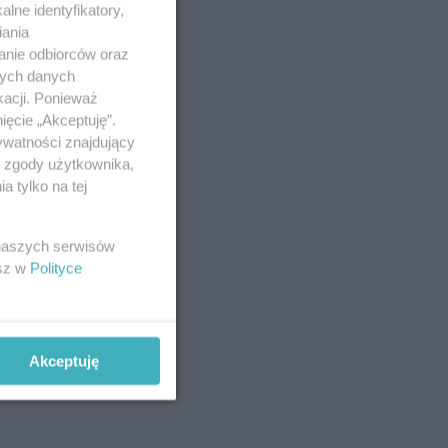
lne identyfikatory,
iania
anie odbiorców oraz
nych danych
kacji. Ponieważ
ięcie „Akceptuję”.
ywatności znajdujący
ą zgody użytkownika,
 tylko na tej
 naszych serwisów
esz w
Polityce
Akceptuję