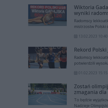
Wiktoria Gada
wyniki radoms
Radomscy lekkoatle
mistrzostw Polski 
Gadajska została l
13.02.2023 10:40
Rekord Polski
Radomscy lekkoatl
potwierdzili wysok
halowymi mistrzost
01.02.2023 15:15
Zostań olimpi
zmagania dla
To będzie wyjątko
Nadzieje Olimpijsk