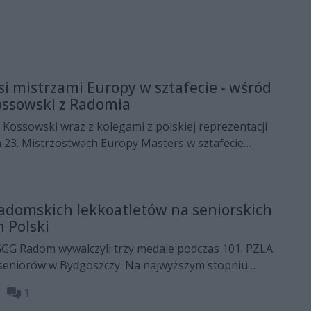
si mistrzami Europy w sztafecie - wśród
ossowski z Radomia
Kossowski wraz z kolegami z polskiej reprezentacji
a 23. Mistrzostwach Europy Masters w sztafecie
i wiekowej M40, ustanawiając przy tym nowy rekord
adomskich lekkoatletów na seniorskich
 Polski
GGG Radom wywalczyli trzy medale podczas 101. PZLA
 seniorów w Bydgoszczy. Na najwyższym stopniu
d Krzemiński, a srebrne krążki dołożyli Adam
27
1
Smolińska.