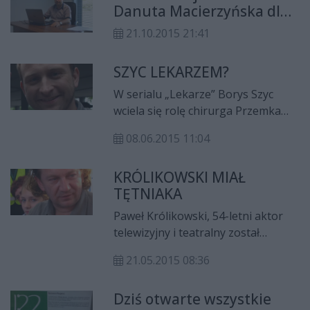
Danuta Macierzyńska dla
naszych dzieci
21.10.2015 21:41
SZYC LEKARZEM?
W serialu „Lekarze” Borys Szyc
wciela się rolę chirurga Przemka
Karskiego. Dla „Faktu” przyznaje,
08.06.2015 11:04
że tak naprawdę to spełnienie jego
marzeń – już w liceum uczęszczając
KRÓLIKOWSKI MIAŁ
do klasy biochemicznej kitel był
TĘTNIAKA
jego życiowym celem.
Paweł Królikowski, 54-letni aktor
telewizyjny i teatralny został
przewieziony do szpitala. Podobno
21.05.2015 08:36
znajomi aktora uspokajali go, że
dziwne objawy to tylko
Dziś otwarte wszystkie
niezaleczona angina, ale jak się