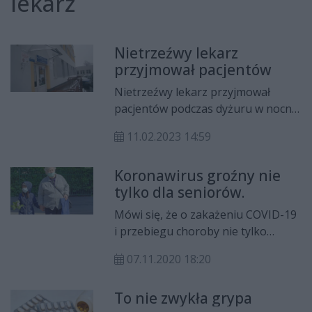
lekarz
Nietrzeźwy lekarz
przyjmował pacjentów
Nietrzeźwy lekarz przyjmował
pacjentów podczas dyżuru w nocnej
i świątecznej opiece zdrowotnej
11.02.2023 14:59
przy ul. Tochtermana w Radomiu.
Koronawirus groźny nie
tylko dla seniorów.
Mówi się, że o zakażeniu COVID-19
i przebiegu choroby nie tylko
decyduje wiek pacjenta. To czy
07.11.2020 18:20
dojdzie do zarażenia zależy też od
liczby cząstek wirusa, na którą
To nie zwykła grypa
jesteśmy narażeni, a także od