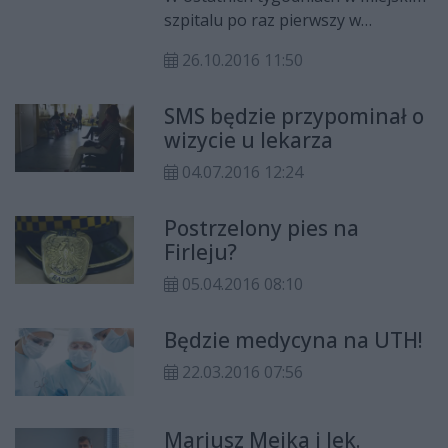
szpitalu po raz pierwszy w
Radomiu zostały przeprowadzone
26.10.2016 11:50
dwa innowacyjne zabiegi. Jeden z
nich polegał na oczyszczeniu
SMS będzie przypominał o
osocza krwi pacjenta z chorobą
wizycie u lekarza
autoimmunologiczną.
04.07.2016 12:24
Postrzelony pies na
Firleju?
05.04.2016 08:10
Będzie medycyna na UTH!
22.03.2016 07:56
Mariusz Mejka i lek.