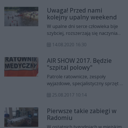
niebezpiecznymi powikłaniami. Jak
Uwaga! Przed nami
mówi doktor nauk medycznych,
kolejny upalny weekend
Jakub Dworzański, szczepienia są
bezpieczne, rzadko dochodzi do
W upalne dni serce człowieka bije
niepożądanych odczynów
szybciej, rozszerzają się naczynia
poszczepiennych.
krwionośne, ciało zaczyna się pocić
14.08.2020 16:30
– wszystko po to, by dostarczyć do
skóry więcej krwi i zapobiec
AIR SHOW 2017. Będzie
przegrzaniu. Specjaliści radzą jak
"szpital polowy"
chronić się przed wysokimi
temperaturami.
Patrole ratownicze, zespoły
wyjazdowe, specjalistyczny sprzęt –
Radomska Stacja Pogotowia
25.08.2017 10:14
Ratunkowego jest w pełni
przygotowana do zabezpieczenia
Pierwsze takie zabiegi w
medycznego Międzynarodowych
Radomiu
Pokazów Lotniczych Air Show 2017.
W ostatnich tygodniach w miejskim