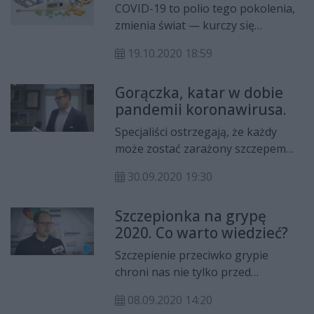
odpowiedzi immunologicznej
COVID-19 to polio tego pokolenia,
organizmu. Im więcej jesteśmy w
zmienia świat — kurczy się
środowisku i wdychamy powietrze,
gospodarka. Kryzys pozostawi
w którym może być obecny wirus,
19.10.2020 18:59
także ślady w naszych
tym podobno jest większe
organizmach, lekarze mówią, że
prawdopodobieństwo, że się
Gorączka, katar w dobie
wirus SARS-CoV-2 , może znacznie
zarazimy.
pandemii koronawirusa.
bardziej oddziaływać na zdrowie niż
się spodziewano. Wirus potrzebuje
Specjaliści ostrzegają, że każdy
gospodarza, by przetrwać. Gdy już
może zostać zarażony szczepem
dostaje się do organizmu
koronawirusa. Bardzo ważne jest,
człowieka, zachowuje się jak
30.09.2020 19:30
aby wszyscy znali symptomy, na
pasożyt: błyskawicznie rozmnaża
które należy uważać, gdyż chorobę
się i mutuje, by móc infekować
Szczepionka na grypę
COVID-19 można pomylić ze
dalej. W jaki sposób wirus atakuje
2020. Co warto wiedzieć?
zwykłym przeziębieniem, grypą lub
narządy człowieka? Z jakimi
objawami alergii.
Szczepienie przeciwko grypie
powikłaniami musimy się liczyć i
chroni nas nie tylko przed
kiedy zachorujemy?
zachorowaniem, ale przede
08.09.2020 14:20
wszystkim przed jego