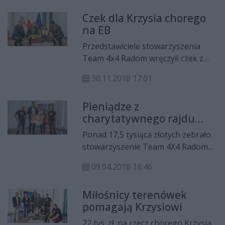
Czek dla Krzysia chorego
na EB
Przedstawiciele stowarzyszenia
Team 4x4 Radom wręczyli czek z
pieniędzmi uzbieranymi podczas
30.11.2018 17:01
tegorocznego "Pikniku Offroad".
Fundusze zostały przekazane
Pieniądze z
Krzysiowi Czuprynowi choremu na
charytatywnego rajdu
pęcherzykowe oddzielanie się
trafiły do Krzysia
naskórka.
Ponad 17,5 tysiąca złotych zebrało
stowarzyszenie Team 4X4 Radom
podczas charytatywnego rajdu
09.04.2018 16:46
terenowego OTI Choinka 2017.
Zebrana suma trafiła do 3-letniego
Miłośnicy terenówek
Krzysia Czupryna, który cierpi na
pomagają Krzysiowi
pęcherzykowe oddzielanie
naskórka.
22 tys. zł. na rzecz chorego Krzysia