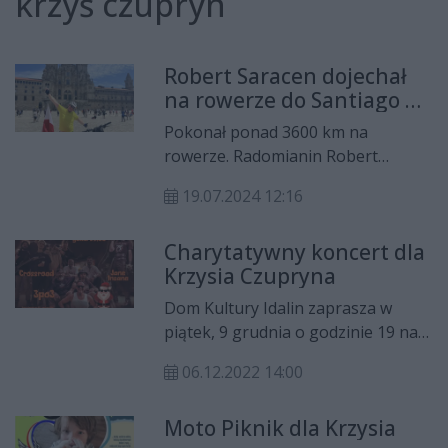
krzyś czupryn
Robert Saracen dojechał
na rowerze do Santiago de
Compostela
Pokonał ponad 3600 km na
rowerze. Radomianin Robert
Saracen dojechał do Santiago de
19.07.2024 12:16
Compostela. Wyprawie towarzyszył
szczególny cel - pomoc 9-letniemu
Charytatywny koncert dla
Krzysiowi Czuprynowi.
Krzysia Czupryna
Dom Kultury Idalin zaprasza w
piątek, 9 grudnia o godzinie 19 na
koncert rockowy, z którego dochód
06.12.2022 14:00
przeznaczony jest jako pomoc dla
Krzysia Czupryna. W trakcie
Moto Piknik dla Krzysia
koncertu wystąpią dwie kapele z