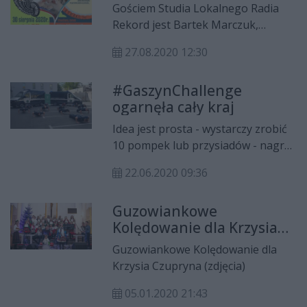
Radomia: 3po3 i JANE INSANE, a z
Gościem Studia Lokalnego Radia
Buska-Zdroju przybędzie grupa
Rekord jest Bartek Marczuk,
CROSSROAD. Wejściówki w cenie 20
współorganizator wydarzenia, na
zł.
27.08.2020 12:30
którym zbierane będą pieniądze na
pomoc Krzysiowi Czuprynowi
#GaszynChallenge
choremu na EB. Rozmawia Michał
ogarnęła cały kraj
Tarnowski.
Idea jest prosta - wystarczy zrobić
10 pompek lub przysiadów - nagrać
film, wpłacić pieniądze na rzecz
22.06.2020 09:36
chorego dziecka i nominować
innych. W tę akcję zaangażowało
Guzowiankowe
się już wiele instytucji z Radomia i
Kolędowanie dla Krzysia
regionu.
Czupryna (zdjęcia)
Guzowiankowe Kolędowanie dla
Krzysia Czupryna (zdjęcia)
05.01.2020 21:43