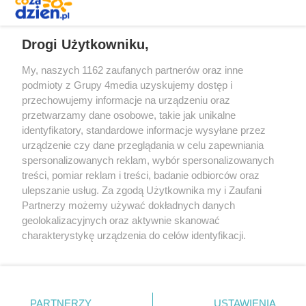
REKLAMA
Drogi Użytkowniku,
My, naszych 1162 zaufanych partnerów oraz inne
podmioty z Grupy 4media uzyskujemy dostęp i
przechowujemy informacje na urządzeniu oraz
przetwarzamy dane osobowe, takie jak unikalne
identyfikatory, standardowe informacje wysyłane przez
urządzenie czy dane przeglądania w celu zapewniania
spersonalizowanych reklam, wybór spersonalizowanych
Redakcja
Reklama
Prywatność
Praca Łódź
treści, pomiar reklam i treści, badanie odbiorców oraz
the:protocol
ulepszanie usług. Za zgodą Użytkownika my i Zaufani
Partnerzy możemy używać dokładnych danych
geolokalizacyjnych oraz aktywnie skanować
charakterystykę urządzenia do celów identyfikacji.
Ponieważ cenimy Twoją prywatność, prosimy o zgodę na
Szukaj
korzystanie z tych technologii poprzez kliknięcie
„Akceptuję”. Zgoda jest dobrowolna i zawsze możesz ją
zmienić/wycofać klikając przycisk ustawień prywatności
Facebook.com
Youtube.com
PARTNERZY
USTAWIENIA