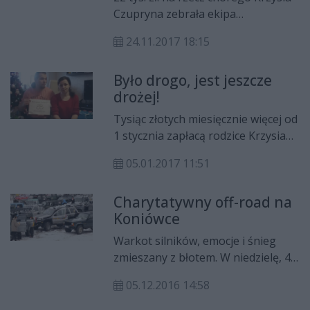
Czupryna zebrała ekipa
radomskiego Team 4X4 podczas
24.11.2017 18:15
charytatywnego pikniku
offroadowego, który odbywał się w
Było drogo, jest jeszcze
czerwcu 2017 r. na Koniówce. Już w
drożej!
grudniu rusza kolejna impreza i
kolejna szansa, by pomóc choremu
Tysiąc złotych miesięcznie więcej od
maluchowi. 10 grudnia startuje rajd
1 stycznia zapłacą rodzice Krzysia
OTI dla Choinki "Jedziemy dla
Czupryna, chorego na EB, na
Krzysia". Team 4x4 Radom dla
05.01.2017 11:51
opatrunki niezbędne do
Choinki jedzie już po raz drugi.
codziennego funkcjonowania
Charytatywny off-road na
dziecka. To efekt zmiany cen na
Koniówce
liście refundacyjnej leków. Rodzice
postanowili działać.
Warkot silników, emocje i śnieg
zmieszany z błotem. W niedzielę, 4
grudnia na Koniówce była
05.12.2016 14:58
charytatywna jazda off-roadowa.
Cel - pomoc dla półtorarocznego