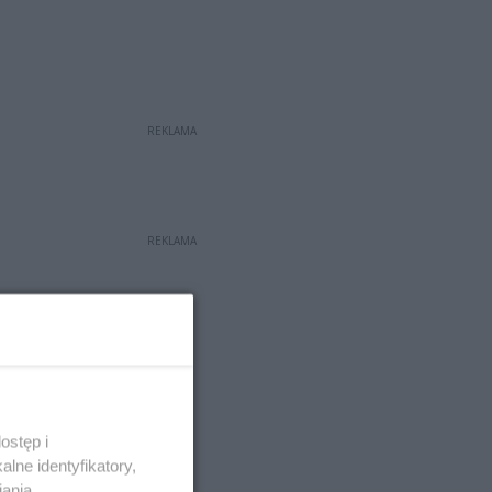
REKLAMA
REKLAMA
ostęp i
lne identyfikatory,
iania