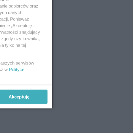
anie odbiorców oraz
nych danych
kacji. Ponieważ
ięcie „Akceptuję”.
ywatności znajdujący
ą zgody użytkownika,
 tylko na tej
 naszych serwisów
esz w
Polityce
Akceptuję