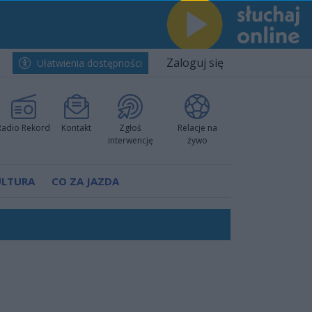
Zaloguj się
Ułatwienia dostępności
Radio Rekord
Kontakt
Zgłoś
Relacje na
interwencję
żywo
ULTURA
CO ZA JAZDA
ów pokazali klasę
rzowi
worzyć nową sportową tradycję"
ruchu