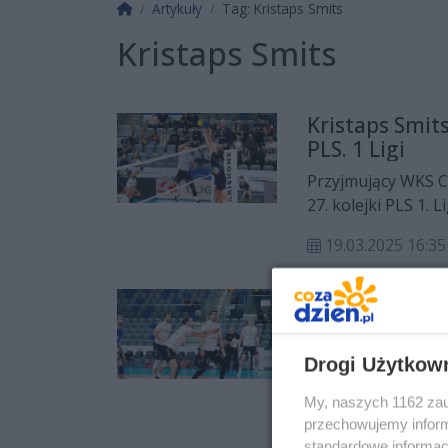
Strona główna
Artykuły
Tag: Kristaps Smits
Kristaps Smits
Kristaps Smits
PLS. 1 Ligi
Przyjmujący WKS Cz
27. kolejki PLS 1. L
Kraków.
19.03.2025 16:35
Trzech zawodn
PLS 1. Ligi
Trzech zawodników
Drogi Użytkow
kolejki PLS 1. Ligi.
My, naszych 1162 zau
13.03.2025 13:55
przechowujemy informa
standardowe informac