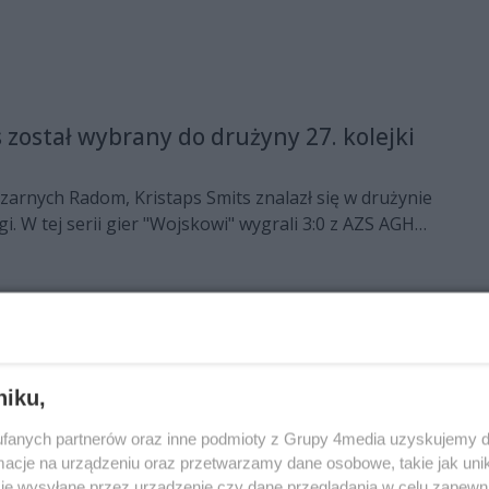
 został wybrany do drużyny 27. kolejki
arnych Radom, Kristaps Smits znalazł się w drużynie
igi. W tej serii gier "Wojskowi" wygrali 3:0 z AZS AGH
ików Czarnych w drużynie 26. kolejki
 Czarnych Radom zostało wybranych do drużyny 26.
niku,
fanych partnerów oraz inne podmioty z Grupy 4media uzyskujemy d
cje na urządzeniu oraz przetwarzamy dane osobowe, takie jak unika
je wysyłane przez urządzenie czy dane przeglądania w celu zapewn