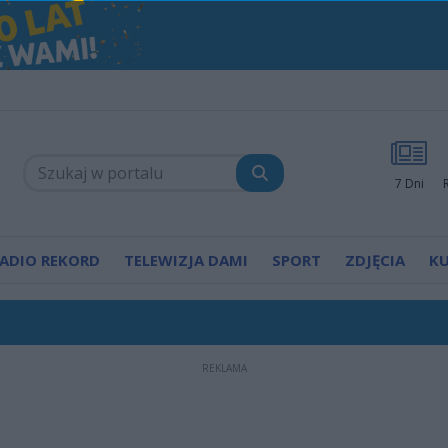
7 Dni
ADIO REKORD
TELEWIZJA DAMI
SPORT
ZDJĘCIA
K
REKLAMA
pijanego kierowcy. Radomscy policjanci po służbie zn
zej diecezji wyruszyło właśnie na Jasną Górę!
ierwszy mural poświęcony księdzu Romanowi Kotla
. Na Borkach pierwsza edycja turnieju. "Chcemy st
ecezji wyruszają na Jasną Górę. Będą utrudnienia w 