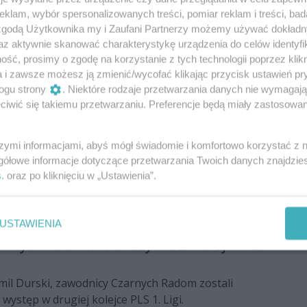
klam, wybór spersonalizowanych treści, pomiar reklam i treści, bad
icz w drużynie 10. kolejki PLS 1. Ligi
 zgodą Użytkownika my i Zaufani Partnerzy możemy używać dokład
 Czarnych Radom zostało wybranych do drużyny 10.
az aktywnie skanować charakterystykę urządzenia do celów identyfi
 Docenieni przez oficjalny portal ligowy zostali
ść, prosimy o zgodę na korzystanie z tych technologii poprzez klikn
weł Filipowicz.
a i zawsze możesz ją zmienić/wycofać klikając przycisk ustawień pr
ogu strony
. Niektóre rodzaje przetwarzania danych nie wymagaj
iwić się takiemu przetwarzaniu. Preferencje będą miały zastosowania
ników Czarnych Radom w drużynie 8.
Ligi
szymi informacjami, abyś mógł świadomie i komfortowo korzystać z
gółowe informacje dotyczące przetwarzania Twoich danych znajdzi
Czarnych Radom znalazło się w drużynie 8. kolejki
s
. oraz po kliknięciu w „Ustawienia”.
USTAWIENIA
rnych Radom w drużynie 2. kolejki PLS
amil Durski, zawodnicy Czarnych Radom zostali
występ w drugiej kolejce PLS 1. Ligi.