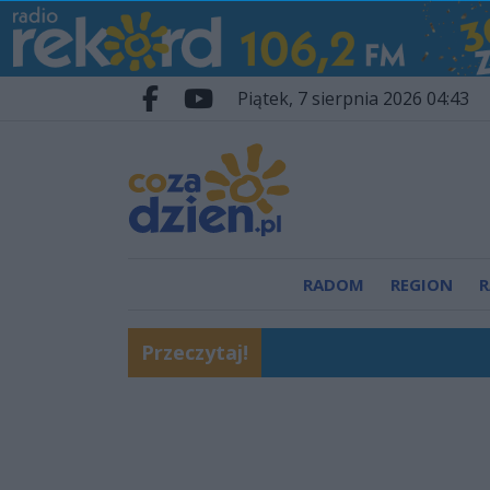
Przejdź do głównych treści
Przejdź do wyszukiwarki
Przejdź do głównego menu
piątek, 7 sierpnia 2026 04:43
Facebook.com
Youtube.com
RADOM
REGION
R
Przeczytaj!
Pościg i zatrzymanie 
Tysiące wiernych z nas
W Radomiu powstaje p
Beach Ball Radom 2026
Pielgrzymi z naszej di