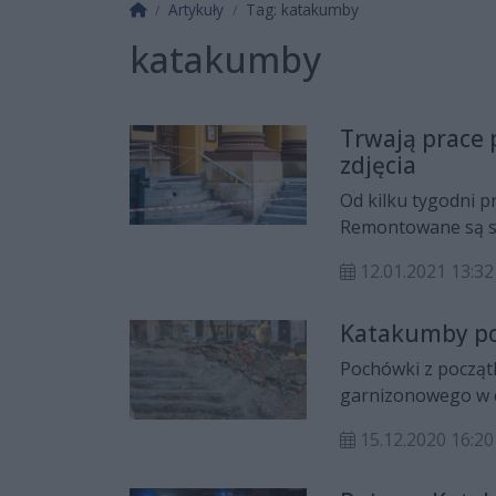
Strona główna
Artykuły
Tag: katakumby
katakumby
Trwają prace 
zdjęcia
Od kilku tygodni 
Remontowane są sc
brama i wejście od 
12.01.2021 13:32
przypomnijmy - w i
pochówki z począt
Katakumby po
Pochówki z począt
garnizonowego w c
udokumentowano i
15.12.2020 16:20