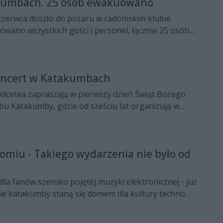
kumbach. 25 osób ewakuowano
 czerwca doszło do pożaru w radomskim klubie
ano wszystkich gości i personel, łącznie 25 osób.
stało.
oncert w Katakumbach
licetea zapraszają w pierwszy dzień Świąt Bożego
u Katakumby, gdzie od sześciu lat organizują w
m koncerty, podczas której radomskiej publiczności
ć się zespołu z nurtu muzyki rock, reggae,
p hopu.
miu - Takiego wydarzenia nie było od
a fanów szeroko pojętej muzyki elektronicznej - już
e katakumby staną się domem dla kultury techno.