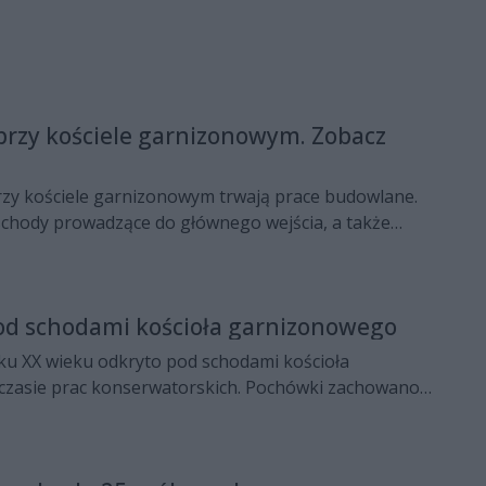
przy kościele garnizonowym. Zobacz
przy kościele garnizonowym trwają prace budowlane.
hody prowadzące do głównego wejścia, a także
strony ul. Piłsudskiego. Prace się przedłużają, bo -
ch trakcie robotnicy natknęli się na nieznane
ku XX wieku.
d schodami kościoła garnizonowego
ku XX wieku odkryto pod schodami kościoła
zasie prac konserwatorskich. Pochówki zachowano,
 zasklepiono otwór.