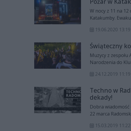
Pożar w Kata
W nocy z 11 na 12
Katakumby. Ewakuow
Nikomu nic się nie 
19.06.2020 13:19
Świąteczny k
Muzycy z zespołu A
Narodzenia do Klub
okresie świąteczny
24.12.2019 11:19
mogą zaprezentowa
alternatywy czy hi
Techno w Rado
dekady!
Dobra wiadomość dl
22 marca Radomski
15.03.2019 11:22