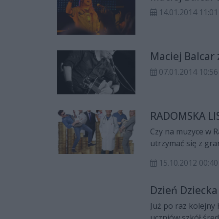
14.01.2014 11:01
Maciej Balca
07.01.2014 10:56
RADOMSKA LIS
Czy na muzyce w Ra
utrzymać się z gr
cotygodniowego c
15.10.2012 00:40
zawodowych w Radom
strażników miejskic
Dzień Dzieck
Już po raz kolejn
uczniów szkół śre