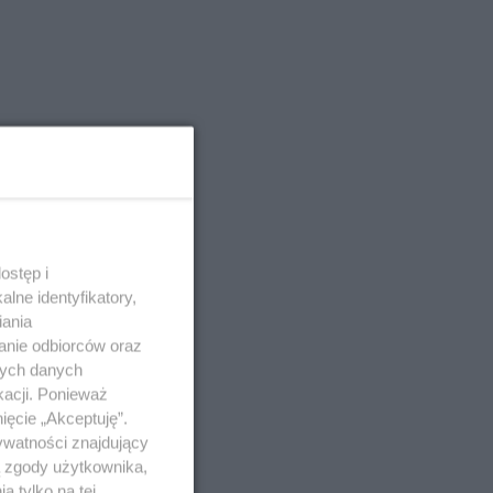
ostęp i
lne identyfikatory,
iania
anie odbiorców oraz
nych danych
kacji. Ponieważ
ięcie „Akceptuję”.
ywatności znajdujący
ą zgody użytkownika,
 tylko na tej