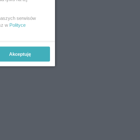
 naszych serwisów
esz w
Polityce
Akceptuję