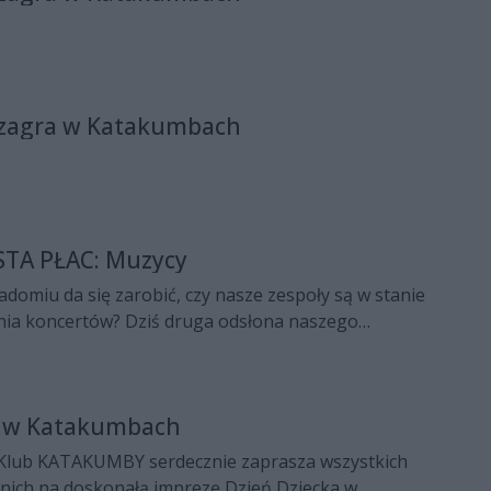
r zagra w Katakumbach
TA PŁAC: Muzycy
domiu da się zarobić, czy nasze zespoły są w stanie
ania koncertów? Dziś druga odsłona naszego
yklu poświęconego zarobkom poszczególnych grup
iu. Poprzedni tekst dotyczył policjantów i
h (czytaj TUTAJ). Za tydzień - nauczyciele.
a w Katakumbach
y Klub KATAKUMBY serdecznie zaprasza wszystkich
dnich na doskonałą imprezę Dzień Dziecka w