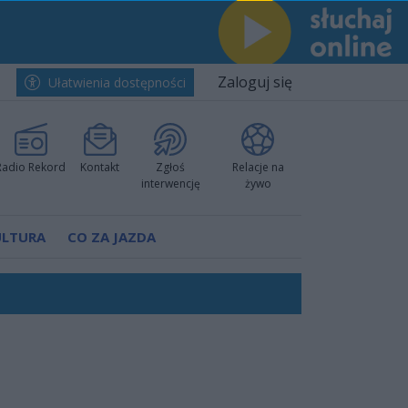
Zaloguj się
Ułatwienia dostępności
Radio Rekord
Kontakt
Zgłoś
Relacje na
interwencję
żywo
ULTURA
CO ZA JAZDA
nkurencyjne w Ustce!
ano umowę
Polski
 decyzję prokuratury
ów pokazali klasę
worzyć nową sportową tradycję"
ruchu