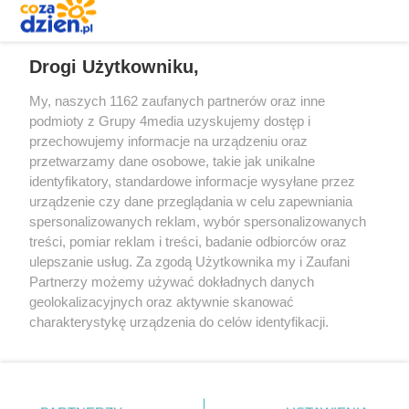
REKLAMA
Drogi Użytkowniku,
My, naszych 1162 zaufanych partnerów oraz inne
podmioty z Grupy 4media uzyskujemy dostęp i
przechowujemy informacje na urządzeniu oraz
przetwarzamy dane osobowe, takie jak unikalne
identyfikatory, standardowe informacje wysyłane przez
urządzenie czy dane przeglądania w celu zapewniania
spersonalizowanych reklam, wybór spersonalizowanych
Redakcja
Reklama
Prywatność
Praca Łódź
treści, pomiar reklam i treści, badanie odbiorców oraz
the:protocol
ulepszanie usług. Za zgodą Użytkownika my i Zaufani
Partnerzy możemy używać dokładnych danych
geolokalizacyjnych oraz aktywnie skanować
charakterystykę urządzenia do celów identyfikacji.
Ponieważ cenimy Twoją prywatność, prosimy o zgodę na
Szukaj
korzystanie z tych technologii poprzez kliknięcie
„Akceptuję”. Zgoda jest dobrowolna i zawsze możesz ją
zmienić/wycofać klikając przycisk ustawień prywatności