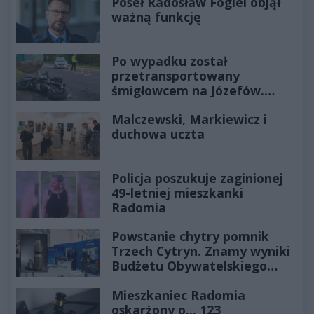
Poseł Radosław Fogiel objął
ważną funkcję
Po wypadku został
przetransportowany
śmigłowcem na Józefów.
Historia mrozi krew w żyłach
Malczewski, Markiewicz i
duchowa uczta
Policja poszukuje zaginionej
49-letniej mieszkanki
Radomia
Powstanie chytry pomnik
Trzech Cytryn. Znamy wyniki
Budżetu Obywatelskiego
2027
Mieszkaniec Radomia
oskarżony o... 123