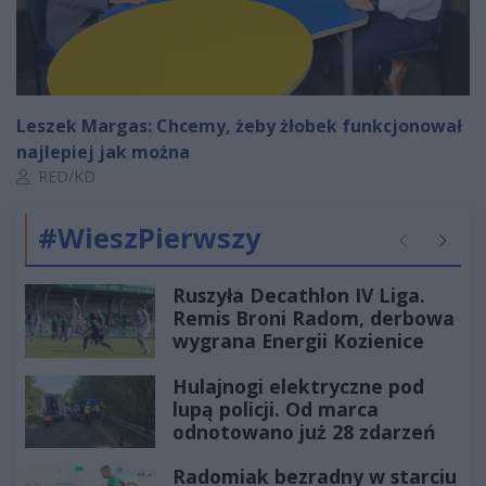
Leszek Margas: Chcemy, żeby żłobek funkcjonował
najlepiej jak można
Autor artykułu:
RED/KD
#WieszPierwszy
Poprzednie
Następ
Ruszyła Decathlon IV Liga.
Remis Broni Radom, derbowa
wygrana Energii Kozienice
Hulajnogi elektryczne pod
lupą policji. Od marca
odnotowano już 28 zdarzeń
Radomiak bezradny w starciu