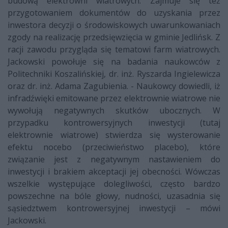
budową elektrowni wiatrowych. Zajmuje się też
przygotowaniem dokumentów do uzyskania przez
inwestora decyzji o środowiskowych uwarunkowaniach
zgody na realizację przedsięwzięcia w gminie Jedlińsk. Z
racji zawodu przygląda się tematowi farm wiatrowych.
Jackowski powołuje się na badania naukowców z
Politechniki Koszalińskiej, dr. inż. Ryszarda Ingielewicza
oraz dr. inż. Adama Zagubienia. - Naukowcy dowiedli, iż
infradźwięki emitowane przez elektrownie wiatrowe nie
wywołują negatywnych skutków ubocznych. W
przypadku kontrowersyjnych inwestycji (tutaj
elektrownie wiatrowe) stwierdza się wysterowanie
efektu nocebo (przeciwieństwo placebo), które
związanie jest z negatywnym nastawieniem do
inwestycji i brakiem akceptacji jej obecności. Wówczas
wszelkie występujące dolegliwości, często bardzo
powszechne na bóle głowy, nudności, uzasadnia się
sąsiedztwem kontrowersyjnej inwestycji – mówi
Jackowski.