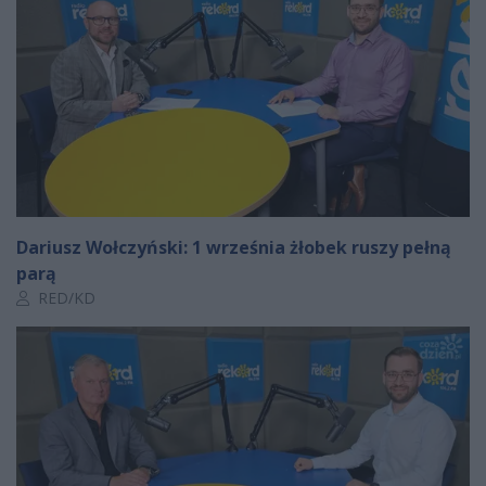
Dariusz Wołczyński: 1 września żłobek ruszy pełną
parą
Autor artykułu:
RED/KD