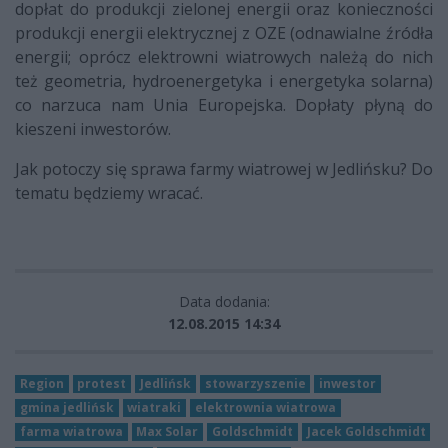
dopłat do produkcji zielonej energii oraz konieczności
produkcji energii elektrycznej z OZE (odnawialne źródła
energii; oprócz elektrowni wiatrowych należą do nich
też geometria, hydroenergetyka i energetyka solarna)
co narzuca nam Unia Europejska. Dopłaty płyną do
kieszeni inwestorów.
Jak potoczy się sprawa farmy wiatrowej w Jedlińsku? Do
tematu będziemy wracać.
Data dodania:
12.08.2015 14:34
Region
protest
Jedlińsk
stowarzyszenie
inwestor
gmina jedlińsk
wiatraki
elektrownia wiatrowa
farma wiatrowa
Max Solar
Goldschmidt
Jacek Goldschmidt