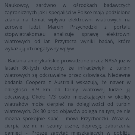
Naukowcy, zarówno w ośrodkach badawczych
zagranicznych jak i specjaliści w Polsce mają podzielone
zdania na temat wpływu elektrowni wiatrowych na
zdrowie ludzi. Marcin Przychodzki z portalu
stopwiatrakom.eu analizuje sprawę elektrowni
wiatrowych od lat. Przytacza wyniki badań, które
wykazują ich negatywny wpływ.
- Badania amerykańskie prowadzone przez NASA już w
latach 80-tych dowiodły, że infradźwięki z turbin
wiatrowych są odczuwalne przez człowieka. Niedawne
badania Coopera z Australii wskazują, że nawet w
odległości 8-9 km od farmy wiatrowej ludzie ją
odczuwają. Około 1/3 osób mieszkających w okolicy
wiatraków może cierpieć na dolegliwości od turbin
wiatrowych. Ok 80 proc. objawów polega na tym, że nie
można spokojnie spać - mówi Przychodzki. Wrażliwi
cierpią też m. in. szumy uszne, depresję, zaburzenia
pamięci. - Proszę zapytać mieszkających w pobliżu