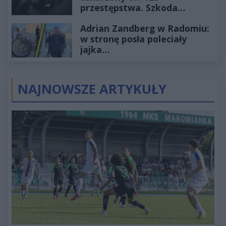
przestępstwa. Szkoda
wyceniona na ponad milion
Adrian Zandberg w Radomiu:
złotych
w stronę posła poleciały
jajka…
NAJNOWSZE ARTYKUŁY