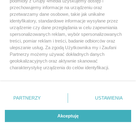
podmioty z Grupy 4media uzyskujemy dostęp i
przechowujemy informacje na urządzeniu oraz
przetwarzamy dane osobowe, takie jak unikalne
identyfikatory, standardowe informacje wysyłane przez
urządzenie czy dane przeglądania w celu zapewniania
spersonalizowanych reklam, wybór spersonalizowanych
treści, pomiar reklam i treści, badanie odbiorców oraz
ulepszanie usług. Za zgodą Użytkownika my i Zaufani
Partnerzy możemy używać dokładnych danych
geolokalizacyjnych oraz aktywnie skanować
charakterystykę urządzenia do celów identyfikacji.
Ponieważ cenimy Twoją prywatność, prosimy o zgodę na
Radomiak bezradny w starciu z Górnikiem.
korzystanie z tych technologii poprzez kliknięcie
Zabrzanie zdominowali Zielonych i pewnie
„Akceptuję”. Zgoda jest dobrowolna i zawsze możesz ją
wygrali przy Struga
zmienić/wycofać klikając przycisk ustawień prywatności
Data dodania artykułu:
08.08.2026 16:40
PARTNERZY
USTAWIENIA
znajdujący się w lewym dolnym rogu strony
. Niektóre
Kategorie artykułu:
Sport
Piłka nożna
rodzaje przetwarzania danych nie wymagają zgody
użytkownika, ale masz prawo sprzeciwić się takiemu
Akceptuję
przetwarzaniu. Preferencje będą miały zastosowania tylko
na tej witrynie.