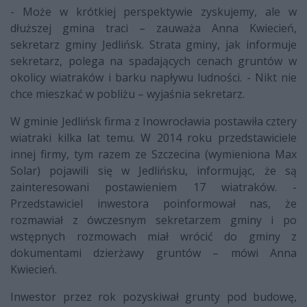
- Może w krótkiej perspektywie zyskujemy, ale w
dłuższej gmina traci – zauważa Anna Kwiecień,
sekretarz gminy Jedlińsk. Strata gminy, jak informuje
sekretarz, polega na spadających cenach gruntów w
okolicy wiatraków i barku napływu ludności. - Nikt nie
chce mieszkać w pobliżu – wyjaśnia sekretarz.
W gminie Jedlińsk firma z Inowrocławia postawiła cztery
wiatraki kilka lat temu. W 2014 roku przedstawiciele
innej firmy, tym razem ze Szczecina (wymieniona Max
Solar) pojawili się w Jedlińsku, informując, że są
zainteresowani postawieniem 17 wiatraków. -
Przedstawiciel inwestora poinformował nas, że
rozmawiał z ówczesnym sekretarzem gminy i po
wstępnych rozmowach miał wrócić do gminy z
dokumentami dzierżawy gruntów – mówi Anna
Kwiecień.
Inwestor przez rok pozyskiwał grunty pod budowę,