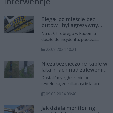
interwencje
Biegał po mieście bez
butów i był agresywny
wobec przechodniów
Na ul. Chrobrego w Radomiu
doszło do incydentu, podczas
którego młody mężczyzna zakłócał
22.08.2024 10:21
porządek publiczny, spożywał
alkohol i zachowywał się
Niezabezpieczone kable w
irracjonalnie. Podjęto działania,
latarniach nad zalewem
które zakończyły się
na Borkach
przetransportowaniem 41-latka do
Dostaliśmy zgłoszenie od
szpitala pod eskortą
czytelnika, że kilkanaście latarni
funkcjonariuszy.
nad zalewem na Borkach jest
09.05.2024 09:40
uszkodzonych i
niezabezpieczonych, co tym samym
Jak działa monitoring
może zagrażać przechodniom, a