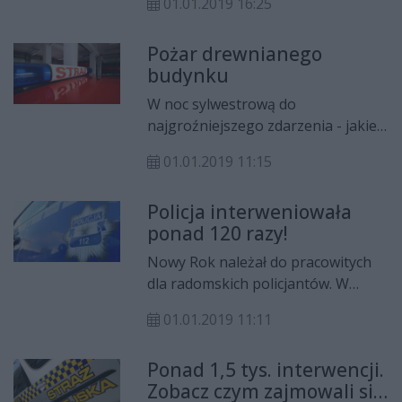
01.01.2019 16:25
dotyczyło zdarzeń, do których
doszło pod wpływem alkoholu, były
Pożar drewnianego
to urazy głowy i urazy powstałe w
budynku
wyniku pobić.
W noc sylwestrową do
najgroźniejszego zdarzenia - jakie
w ciągu nocy otrzymała straż
01.01.2019 11:15
pożarna - doszło w miejscowości
Potkanna, w gminie Przytyk. Palił
Policja interweniowała
się tam opuszczony budynek
ponad 120 razy!
drewniany.
Nowy Rok należał do pracowitych
dla radomskich policjantów. W
Radomiu w ciągu niecałej doby
01.01.2019 11:11
policja musiała interweniować
ponad 120 razy.
Ponad 1,5 tys. interwencji.
Zobacz czym zajmowali się