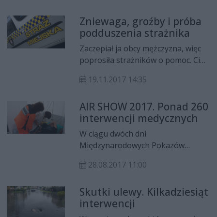
miejskiego wandala udało się
Zniewaga, groźby i próba
złapać. Jak się okazało, był pijany.
podduszenia strażnika
Zaczepiał ja obcy mężczyzna, więc
poprosiła strażników o pomoc. Ci
podjęli interwencję; gdy jedni z nią
19.11.2017 14:35
rozmawiali, kierowca radiowozu,
przy wysiadaniu, został uderzony
AIR SHOW 2017. Ponad 260
drzwiami przez sprawcę
interwencji medycznych
zamieszania. Strażnicy zareagowali
na agresywnego mężczyznę,
W ciągu dwóch dni
któremu na pomoc przyszedł
Międzynarodowych Pokazów
kolega - wtedy się zaczęło.
Lotniczych Air Show zespoły
28.08.2017 11:00
ratownictwa medycznego
Ratunkowego interweniowały w
Skutki ulewy. Kilkadziesiąt
sumie 261 razy. Do
interwencji
najpoważniejszych zdarzeń doszło
w niedzielę, gdy balon reklamowy