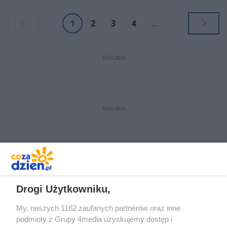
powiatach wyjeżdżały aż 524 razy.
1
2
3
4
...
REKLAMA
REKLAMA
REKLAMA
Drogi Użytkowniku,
My, naszych 1162 zaufanych partnerów oraz inne
podmioty z Grupy 4media uzyskujemy dostęp i