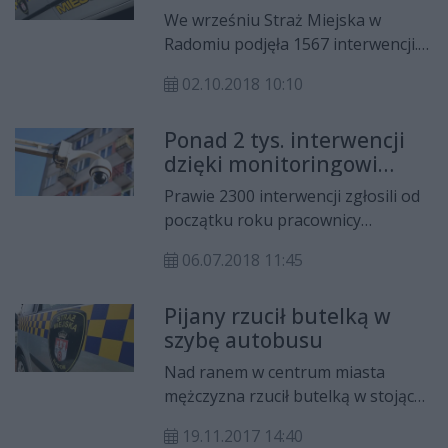
strażnicy miejscy
We wrześniu Straż Miejska w
Radomiu podjęła 1567 interwencji.
Najwięcej z nich dotyczyło
02.10.2018 10:10
nieprawidłowego parkowania,
interwencji dotyczących zwierząt i
Ponad 2 tys. interwencji
spożywania alkoholu w miejscu
dzięki monitoringowi
niedozwolonym. Poniżej
miejskiemu
publikujemy pełne zestawienie
Prawie 2300 interwencji zgłosili od
interwencji strażników miejskich we
początku roku pracownicy
wrześniu.
miejskiego monitoringu. To o
06.07.2018 11:45
ponad 300 więcej, niż w pierwszym
półroczu zeszłego roku. Dzięki
Pijany rzucił butelką w
kamerom w pierwszym półroczu br.
szybę autobusu
na gorącym uczynku zatrzymano
16 sprawców przestępstw, w tym
Nad ranem w centrum miasta
kradzieży, pobić i niszczenia mienia,
mężczyzna rzucił butelką w stojący
a także osoby posiadające
na przystanku autobus i zbił szybę.
narkotyki i nietrzeźwego kierowcę.
19.11.2017 14:40
Dzięki obrazowi z monitoringu