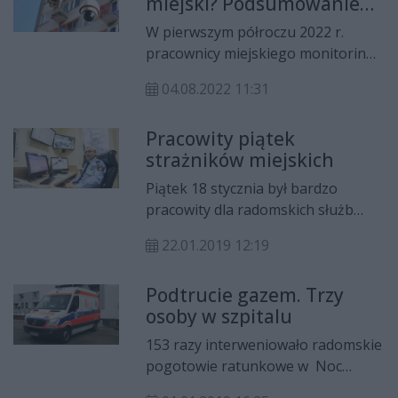
miejski? Podsumowanie
zwłaszcza dzieciom. W kilku
pierwszego półrocza
latarniach kable są na wierzchu, a
W pierwszym półroczu 2022 r.
według relacji czytelnika, nadal jest
pracownicy miejskiego monitoringu
w nich napięcie. Rzecznik MOSiR
przekazali 1525 interwencji do
informuje, że sprawa została już
04.08.2022 11:31
policji i straży miejskiej. "Na
zgłoszona do firmy odpowiedzialnej
gorącym uczynku" zostało
za oświetlenie znajdujące się nad
Pracowity piątek
zatrzymanych siedmiu sprawców
zalewem.
strażników miejskich
przestępstw.
Piątek 18 stycznia był bardzo
pracowity dla radomskich służb
ratunkowych. Tylko tego dnia
22.01.2019 12:19
odnotowaliśmy trzy zdarzenia,
które wymagały specjalnego
Podtrucie gazem. Trzy
zabezpieczenia i udzielenia pomocy
osoby w szpitalu
osobom potrzebującym i
znajdującym się w stanach
153 razy interweniowało radomskie
zagrożenia zdrowia lub życia.
pogotowie ratunkowe w Noc
Sylwestrową. Najwięcej wezwań