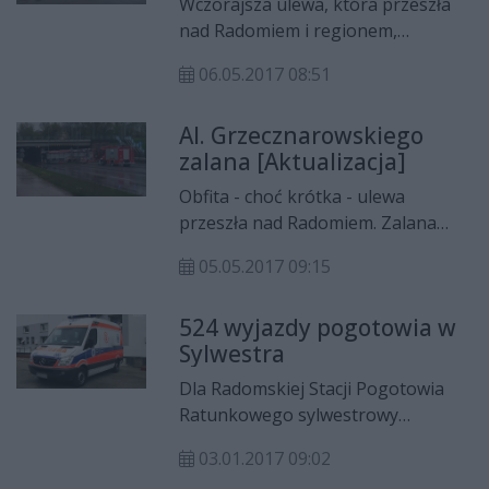
Wczorajsza ulewa, która przeszła
uderzył w kobietę.
nad Radomiem i regionem,
spowodowała wiele zniszczeń;
06.05.2017 08:51
mieszkańcy z niepokojem patrzyli
na całą sytuację. Strażacy
Al. Grzecznarowskiego
interweniowali kilkadziesiąt razy i
zalana [Aktualizacja]
do tej pory usuwają skutki
podtopień.
Obfita - choć krótka - ulewa
przeszła nad Radomiem. Zalana
była al. Grzecznarowskiego. Straż
05.05.2017 09:15
pożarna przyjęła kilkadziesiąt
zgłoszeń o podtopieniach.
524 wyjazdy pogotowia w
Sylwestra
Dla Radomskiej Stacji Pogotowia
Ratunkowego sylwestrowy
weekend był niezwykle pracowity.
03.01.2017 09:02
Karetki w Radomiu i w okolicznych