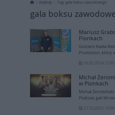
Strona główna
Artykuły
Tag: gala boksu zawodowego
gala boksu zawodow
Mariusz Grab
Pionkach
Gościem Radia Rek
Promotion, który 
Olavoga Boxing Nig
16.05.2024 12:05
Michał Żeromi
w Pionkach
Michał Żeromiński 
Podczas gali Wrze
radomianina, młod
27.10.2023 10:00