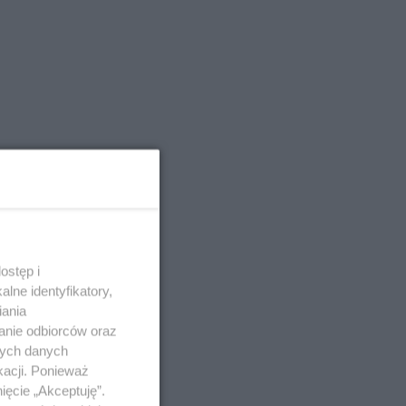
ostęp i
lne identyfikatory,
iania
anie odbiorców oraz
nych danych
kacji. Ponieważ
ięcie „Akceptuję”.