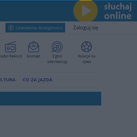
Zaloguj się
Ułatwienia dostępności
Radio Rekord
Kontakt
Zgłoś
Relacje na
interwencję
żywo
ULTURA
CO ZA JAZDA
ano umowę
Polski
 decyzję prokuratury
ów pokazali klasę
worzyć nową sportową tradycję"
ruchu