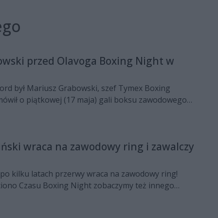
ego
owski przed Olavoga Boxing Night w
ord był Mariusz Grabowski, szef Tymex Boxing
mówił o piątkowej (17 maja) gali boksu zawodowego
ht, która odbędzie się w Pionkach.
ński wraca na zawodowy ring i zawalczy
po kilku latach przerwy wraca na zawodowy ring!
ciono Czasu Boxing Night zobaczymy też innego
zieżowego mistrza Polski, Pawła Bracha.