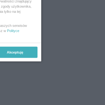
ywatności znajdujący
ą zgody użytkownika,
 tylko na tej
 naszych serwisów
esz w
Polityce
Akceptuję