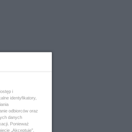
ostęp i
lne identyfikatory,
iania
anie odbiorców oraz
nych danych
kacji. Ponieważ
ięcie „Akceptuję”.