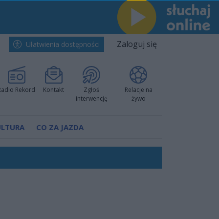
Zaloguj się
Ułatwienia dostępności
Radio Rekord
Kontakt
Zgłoś
Relacje na
interwencję
żywo
ULTURA
CO ZA JAZDA
nkurencyjne w Ustce!
ano umowę
Polski
 decyzję prokuratury
ów pokazali klasę