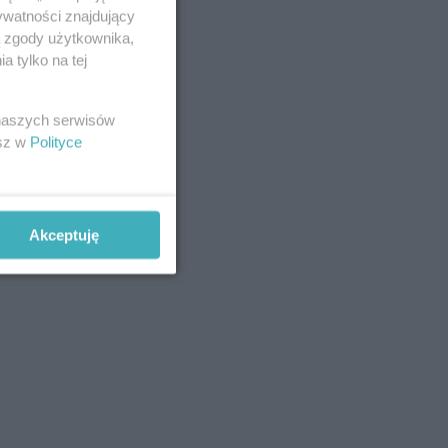
ywatności znajdujący
ą zgody użytkownika,
 tylko na tej
 naszych serwisów
esz w
Polityce
Akceptuję