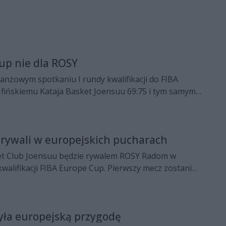
up nie dla ROSY
nżowym spotkaniu I rundy kwalifikacji do FIBA
 fińskiemu Kataja Basket Joensuu 69:75 i tym samym
dalszej fazy europejskich rozgrywek.
rywali w europejskich pucharach
ket Club Joensuu będzie rywalem ROSY Radom w
kwalifikacji FIBA Europe Cup. Pierwszy mecz zostanie
nia w Finlandii.
yła europejską przygodę