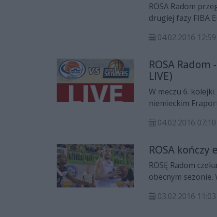
ROSA Radom przegr
drugiej fazy FIBA
tegoroczną przygo
04.02.2016 12:59
ROSA Radom - F
LIVE)
W meczu 6. kolejk
niemieckim Fraport
europejskich puch
04.02.2016 07:10
ROSA kończy 
ROSĘ Radom czeka 
obecnym sezonie. W
niemiecki Fraport S
03.02.2016 11:03