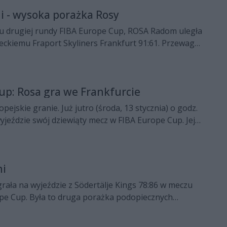
ni - wysoka porażka Rosy
 drugiej rundy FIBA Europe Cup, ROSA Radom uległa
eckiemu Fraport Skyliners Frankfurt 91:61. Przewaga
przez moment nie podlegała wątpliwości.
up: Rosa gra we Frankfurcie
ejskie granie. Już jutro (środa, 13 stycznia) o godz.
yjeździe swój dziewiąty mecz w FIBA Europe Cup. Jej
miecki Fraport Skyliners.
ni
ała na wyjeździe z Södertälje Kings 78:86 w meczu
pe Cup. Była to druga porażka podopiecznych
ego w tej fazie turnieju.