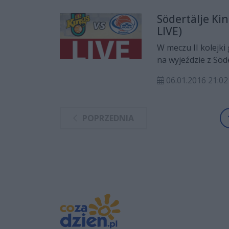
Södertälje Kin
LIVE)
W meczu II kolejk
na wyjeździe z Söd
z Radomia udało si
06.01.2016 21:02
zapraszamy do śled
POPRZEDNIA