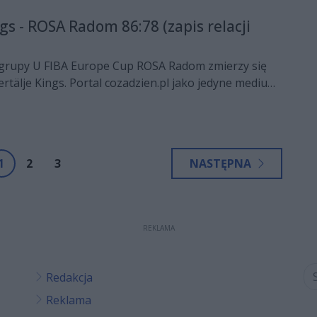
gs - ROSA Radom 86:78 (zapis relacji
i grupy U FIBA Europe Cup ROSA Radom zmierzy się
ertälje Kings. Portal cozadzien.pl jako jedyne medium
ę wraz z koszykarzami w podróż do Szwecji. A zatem
zenia naszej relacji LIVE z tego spotkania.
1
2
3
NASTĘPNA
REKLAMA
Redakcja
Reklama