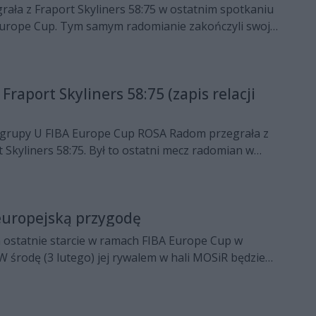
ała z Fraport Skyliners 58:75 w ostatnim spotkaniu
 Europe Cup. Tym samym radomianie zakończyli swoją
dę z europejskimi pucharami.
raport Skyliners 58:75 (zapis relacji
i grupy U FIBA Europe Cup ROSA Radom przegrała z
 Skyliners 58:75. Był to ostatni mecz radomian w
arach.
europejską przygodę
ostatnie starcie w ramach FIBA Europe Cup w
 środę (3 lutego) jej rywalem w hali MOSiR będzie
kyliners z Frankfurtu.