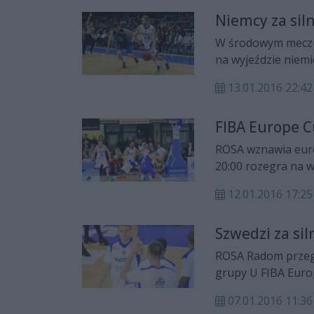
Niemcy za sil
W środowym meczu
na wyjeździe niemi
gospodarzy nawet 
13.01.2016 22:42
FIBA Europe C
ROSA wznawia europ
20:00 rozegra na w
rywalem będzie nie
12.01.2016 17:25
Szwedzi za sil
ROSA Radom przegr
grupy U FIBA Euro
Wojciecha Kamiński
07.01.2016 11:36