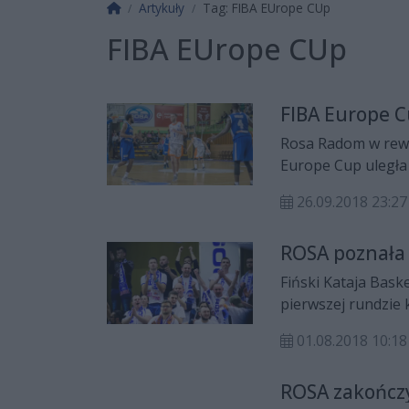
Strona główna
Artykuły
Tag: FIBA EUrope CUp
FIBA EUrope CUp
FIBA Europe C
Rosa Radom w rewa
Europe Cup uległa
nie awansowała do 
26.09.2018 23:27
ROSA poznała 
Fiński Kataja Bas
pierwszej rundzie 
rozegrany 20 wrześ
01.08.2018 10:18
ROSA zakończ