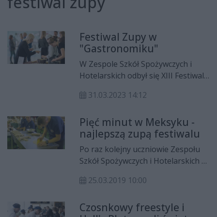
festiwal zupy
Festiwal Zupy w
"Gastronomiku"
W Zespole Szkół Spożywczych i
Hotelarskich odbył się XIII Festiwal
Zupy. Tym razem organizatorzy
31.03.2023 14:12
zrezygnowali z tradycyjnego
konkursu dla uczniów na najlepsze
Pięć minut w Meksyku -
danie.
najlepszą zupą festiwalu
Po raz kolejny uczniowie Zespołu
Szkół Spożywczych i Hotelarskich w
Radomiu rywalizowali podczas XI
25.03.2019 10:00
Festiwalu Zupy. Siedem grup
przedstawiało swoje autorskie
Czosnkowy freestyle i
pomysły. Najlepsza okazała się