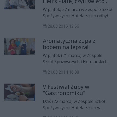
Hell's Plate, czyli święto
zupa „Pięć minut w Meksyku”.
zupy w ZSSiH
W piątek, 27 marca w Zespole Szkół
Spożywczych i Hotelarskich odbył
się już po raz siódmy Festiwal Zupy.
28.03.2015 12:56
W tym roku motywem przewodnim
były zupy jarskie. Dwanaście drużyn
Aromatyczna zupa z
zaprezentowało swoje dania przed
bobem najlepsza!
jury. Najlepszy okazał się
"Czosnkowy freestyle".
W piątek (21 marca) w Zespole
Szkół Spożywczych i Hotelarskich
odbył się VI Festiwal Zupy. W tym
21.03.2014 16:38
roku motywem przewodnim był
powrót do zapomnianych tradycji
V Festiwal Zupy w
kuchni polskiej. Decyzją jury
"Gastronomiku"
Dziś (22 marca) w Zespole Szkół
Spożywczych i Hotelarskich w
Radomiu odbył się V Festiwal Zupy.