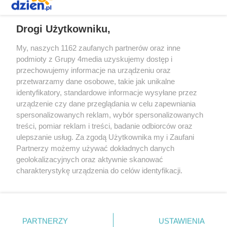
REKLAMA
Drogi Użytkowniku,
My, naszych 1162 zaufanych partnerów oraz inne
podmioty z Grupy 4media uzyskujemy dostęp i
przechowujemy informacje na urządzeniu oraz
przetwarzamy dane osobowe, takie jak unikalne
identyfikatory, standardowe informacje wysyłane przez
urządzenie czy dane przeglądania w celu zapewniania
spersonalizowanych reklam, wybór spersonalizowanych
Redakcja
Reklama
Prywatność
Praca Łódź
treści, pomiar reklam i treści, badanie odbiorców oraz
the:protocol
ulepszanie usług. Za zgodą Użytkownika my i Zaufani
Partnerzy możemy używać dokładnych danych
geolokalizacyjnych oraz aktywnie skanować
charakterystykę urządzenia do celów identyfikacji.
Ponieważ cenimy Twoją prywatność, prosimy o zgodę na
Szukaj
korzystanie z tych technologii poprzez kliknięcie
„Akceptuję”. Zgoda jest dobrowolna i zawsze możesz ją
zmienić/wycofać klikając przycisk ustawień prywatności
Facebook.com
Youtube.com
PARTNERZY
USTAWIENIA
znajdujący się w lewym dolnym rogu strony
. Niektóre