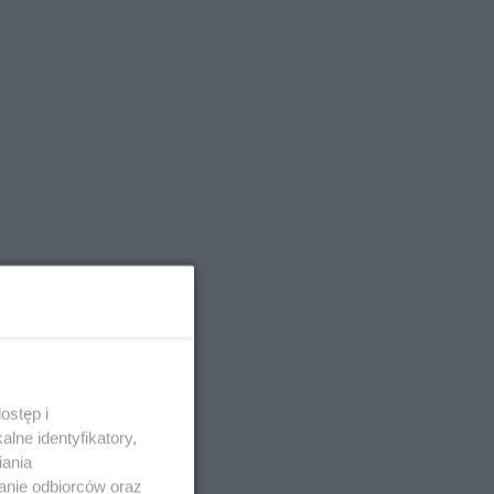
ostęp i
lne identyfikatory,
iania
anie odbiorców oraz