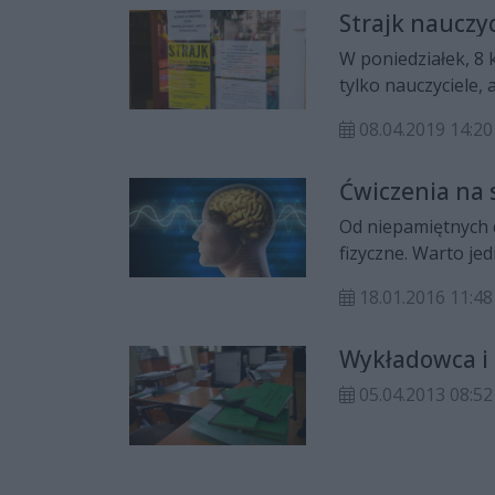
Strajk nauczy
W poniedziałek, 8 k
tylko nauczyciele, 
wynika z danych ur
08.04.2019 14:20
zatem ze zbliżają
to 1784 uczniów.
Ćwiczenia na s
Od niepamiętnych c
fizyczne. Warto je
który także powinn
18.01.2016 11:48
Wykładowca i 
05.04.2013 08:52