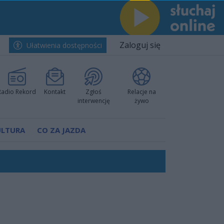
Zaloguj się
Ułatwienia dostępności
Radio Rekord
Kontakt
Zgłoś
Relacje na
interwencję
żywo
ULTURA
CO ZA JAZDA
h i pewnie wygrali przy Struga