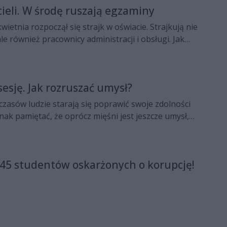
cieli. W środę ruszają egzaminy
wietnia rozpoczął się strajk w oświacie. Strajkują nie
ale również pracownicy administracji i obsługi. Jak
zędu miejskiego, większość nauczycieli strajkuje. Co
cym się egzaminem gimnazjalnym? W Radomiu dotyczy
esję. Jak rozruszać umysł?
zasów ludzie starają się poprawić swoje zdolności
dnak pamiętać, że oprócz mięśni jest jeszcze umysł,
o się trenować. Na co więc czekasz studencie?
45 studentów oskarżonych o korupcję!