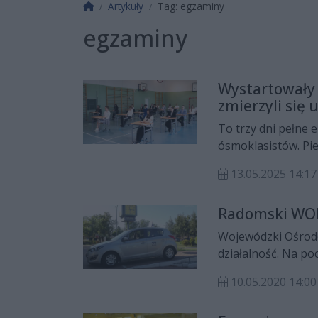
Strona główna
Artykuły
Tag: egzaminy
egzaminy
Wystartowały 
zmierzyli się 
To trzy dni pełne 
ósmoklasistów. Pie
polskim.
13.05.2025 14:17
Radomski WOR
Wojewódzki Ośrod
działalność. Na p
na prawo jazdy w za
10.05.2020 14:00