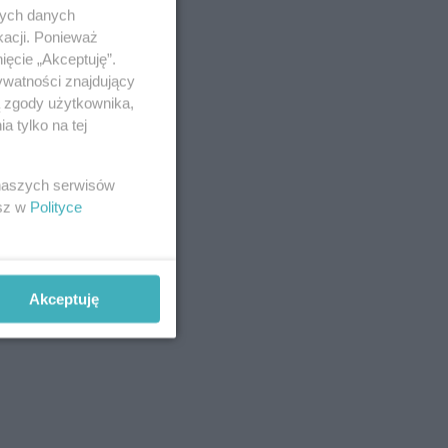
nych danych
kacji. Ponieważ
ięcie „Akceptuję”.
ywatności znajdujący
ą zgody użytkownika,
 tylko na tej
 naszych serwisów
esz w
Polityce
Akceptuję