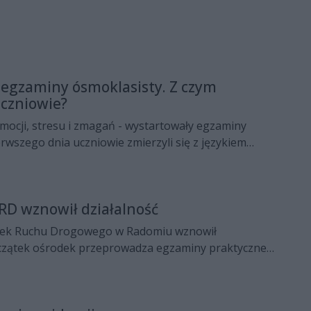
egzaminy ósmoklasisty. Z czym
uczniowie?
emocji, stresu i zmagań - wystartowały egzaminy
rwszego dnia uczniowie zmierzyli się z językiem
D wznowił działalność
ek Ruchu Drogowego w Radomiu wznowił
oczątek ośrodek przeprowadza egzaminy praktyczne
kresie kategorii AM, A1, A2 i A, czyli motocyklowych.