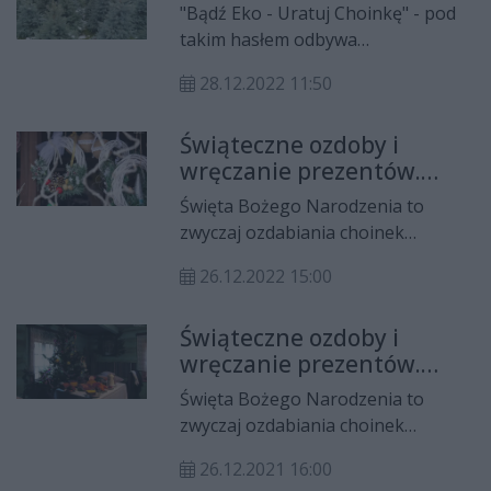
"Bądź Eko - Uratuj Choinkę" - pod
takim hasłem odbywa
się organizowana po raz pierwszy
28.12.2022 11:50
przez Stowarzyszenie Zielona Akcja
zbiórka drzewek świątecznych.
Świąteczne ozdoby i
Jeżeli nie mamy pomysłu co zrobić z
wręczanie prezentów.
choinką po świętach, oddajmy ją w
Skąd wzięły się te
dobre ręce, a dostanie nowe życie.
Święta Bożego Narodzenia to
zwyczaje?
zwyczaj ozdabiania choinek
różnymi dekoracjami, a także
26.12.2022 15:00
wręczenia prezentów. Jaka jest ich
geneza?
Świąteczne ozdoby i
wręczanie prezentów.
Skąd wzięły się te
Święta Bożego Narodzenia to
zwyczaje?
zwyczaj ozdabiania choinek
różnymi dekoracjami, a także
26.12.2021 16:00
wręczenia prezentów. Jaka jest ich