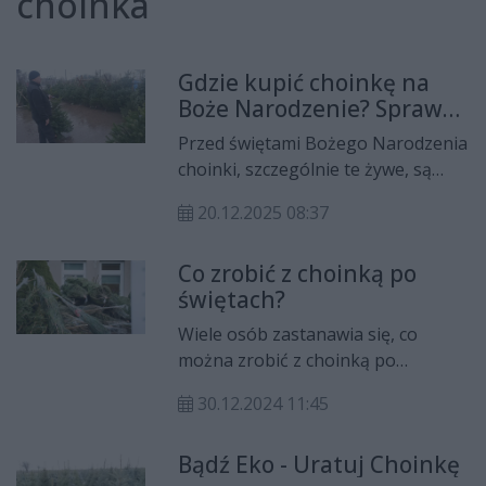
choinka
Gdzie kupić choinkę na
Boże Narodzenie? Sprawdź
ceny w Radomiu i
Przed świętami Bożego Narodzenia
okolicach
choinki, szczególnie te żywe, są
bardzo pożądanym towarem.
20.12.2025 08:37
Jednym z miejsc, gdzie można je
kupić jest choćby Nadleśnictwo
Co zrobić z choinką po
Dobieszyn. Dostępne są także w
świętach?
innych miejscach w Radomiu. Duży
jest również wybór sztucznych
Wiele osób zastanawia się, co
drzewek.
można zrobić z choinką po
świętach. Zamiast wyrzucać na
30.12.2024 11:45
śmietnik, można ją wykorzystać w
ekologiczny sposób.
Bądź Eko - Uratuj Choinkę