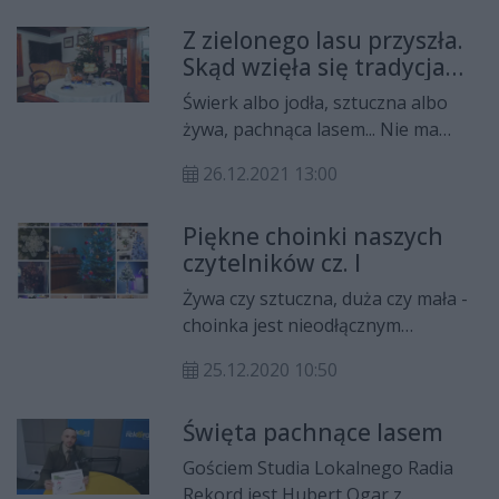
geneza?
Z zielonego lasu przyszła.
Skąd wzięła się tradycja
ubierania choinki?
Świerk albo jodła, sztuczna albo
żywa, pachnąca lasem... Nie ma
chyba domu, w którym na Boże
26.12.2021 13:00
Narodzenie nie ubierałoby się
choinki. Stroimy ją w bombki i
Piękne choinki naszych
kolorowe lampki, wieszamy cukierki
czytelników cz. I
i małe jabłuszka. To pod nią
chowamy prezenty, to obok niej
Żywa czy sztuczna, duża czy mała -
dzielimy się opłatkiem i śpiewamy
choinka jest nieodłącznym
kolędy.
elementem Świąt Bożego
25.12.2020 10:50
Narodzenia. Świąteczne drzewko
najczęściej ubieramy w Wigilię, ale
Święta pachnące lasem
większość z nas choinkę ubiera na
kilka dni przed świętami, aby już
Gościem Studia Lokalnego Radia
wcześniej poczuć świąteczną
Rekord jest Hubert Ogar z