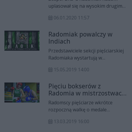
bokserskim za 2019 rok
Tokio na Igrzyska Olimpijskie.
uplasował się na wysokim drugim
miejscu w rankingu Polskiego
06.01.2020 11:57
Związku Bokserskiego za rok 2019.
Radomianie ustąpili jedynie
Radomiak powalczy w
szczecińskiemu Skorpionowi.
Indiach
Przedstawiciele sekcji pięściarskiej
Radomiaka wystartują w
międzynarodowych zawodach w
15.05.2019 14:00
Indiach. Trener Sławomir
Żeromiński zabierze tam troje
Pięciu bokserów z
zawodników.
Radomia w mistrzostwach
Polski
Radomscy pięściarze wkrótce
rozpoczną walkę o medale
mistrzostw Polski juniorów. W
13.03.2019 16:00
ringu zobaczymy pięciu
przedstawicieli trzech radomskich