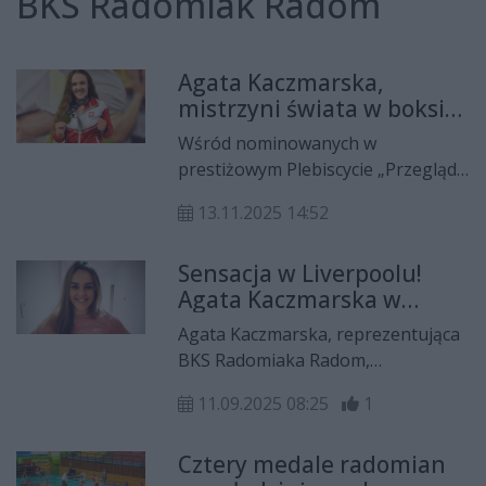
BKS Radomiak Radom
Agata Kaczmarska,
mistrzyni świata w boksie,
nominowana w
Wśród nominowanych w
Plebiscycie "Przeglądu
prestiżowym Plebiscycie „Przeglądu
Sportowego"!
Sportowego” na Najlepszego
13.11.2025 14:52
Sportowca 2025 roku znalazła się
Agata Kaczmarska, radomska
Sensacja w Liverpoolu!
mistrzyni świata w boksie.
Agata Kaczmarska w
półfinale MŚ w boksie
Agata Kaczmarska, reprezentująca
BKS Radomiaka Radom,
awansowała do półfinału
11.09.2025 08:25
1
mistrzostw świata w boksie
olimpijskim rozgrywanych w
Cztery medale radomian
Liverpoolu. Podopieczna Sławomira