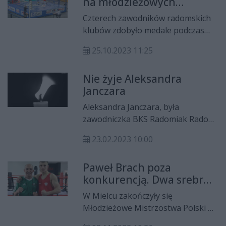
na młodzieżowych
Żeromińskiego ma już zapewniony
mistrzostwach Polski w
co najmniej brązowy medal.
Czterech zawodników radomskich
boksie
klubów zdobyło medale podczas
XXXI młodzieżowych mistrzostw
25.10.2023 11:25
Polski w boksie.
Nie żyje Aleksandra
Janczara
Aleksandra Janczara, była
zawodniczka BKS Radomiak Radom,
nie żyje. Zmarła w wieku 26 lat.
23.02.2023 10:00
Paweł Brach poza
konkurencją. Dwa srebrne
medale zawodników RKB
W Mielcu zakończyły się
Boxing Radom
Młodzieżowe Mistrzostwa Polski U-
23. Złoty medal wywalczył