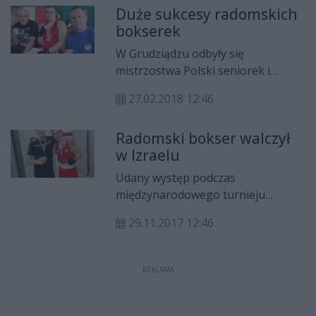
Duże sukcesy radomskich
klubów.
bokserek
W Grudziądzu odbyły się
mistrzostwa Polski seniorek i
juniorek w boksie. Reprezentantki
27.02.2018 12:46
radomskich klubów przywiozły z
zawodów pełną paletę medali.
Radomski bokser walczył
w Izraelu
Udany występ podczas
międzynarodowego turnieju
bokserskiego zaliczył reprezentant
29.11.2017 12:46
BKS Radomiaka Radom, Paweł
Brach.
REKLAMA