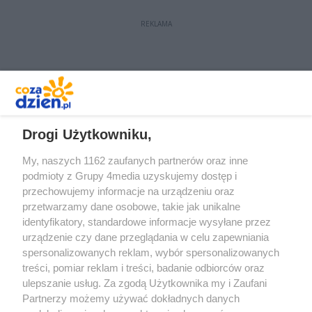
REKLAMA
REKLAMA
Drogi Użytkowniku,
My, naszych 1162 zaufanych partnerów oraz inne
podmioty z Grupy 4media uzyskujemy dostęp i
przechowujemy informacje na urządzeniu oraz
przetwarzamy dane osobowe, takie jak unikalne
identyfikatory, standardowe informacje wysyłane przez
urządzenie czy dane przeglądania w celu zapewniania
spersonalizowanych reklam, wybór spersonalizowanych
Redakcja
Reklama
Prywatność
Praca Łódź
treści, pomiar reklam i treści, badanie odbiorców oraz
the:protocol
ulepszanie usług. Za zgodą Użytkownika my i Zaufani
Partnerzy możemy używać dokładnych danych