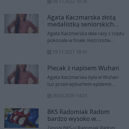
08.11.2022 10:26
radomianin Paweł Brach, zaś
srebrne krążki uzyskali: Emilian
Agata Kaczmarska złotą
Dudajek i Cezary Znamiec.
medalistką seniorskich
mistrzostw Polski w
Agata Kaczmarska dwa razy z rzędu
boksie!
pokonała w finale mistrzostw
Elżbietę Wójcik i obroniła tytuł
19.11.2021 18:41
mistrza Polski. Podopieczna
Sławomira Żeromińskiego
Plecak z napisem Wuhan
triumfowała w kat. wag. 75 kg.
Agata Kaczmarska była w Wuhan
tuz przed wybuchem epidemii.
Radomska pięściarska,
26.03.2020 14:31
zawodniczka BKS Radomiak,
walczyła tam o medal Światowych
BKS Radomiak Radom
Wojskowych Igrzysk Sportowych. W
bardzo wysoko w
przyszłym roku chciałaby znów
klubowym rankingu
polecieć do Azji. Tym razem do
Zespół BKS-u Radomiak Radom