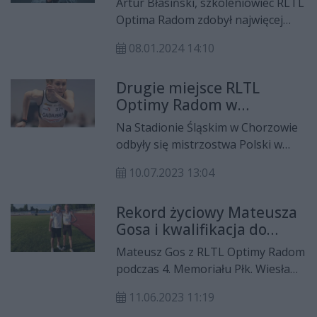
Artur Błasiński, szkoleniowiec RLTL
trenerem w Polsce!
Optima Radom zdobył najwięcej
punktów w rankingu Systemu
08.01.2024 14:10
Sportu Młodzieżowego wśród
trenerów lekkoatletów.
Drugie miejsce RLTL
Optimy Radom w
klasyfikacji drużynowej
Na Stadionie Śląskim w Chorzowie
mistrzostw Polski
odbyły się mistrzostwa Polski w
lekkoatletyce w kat wiekowej U18.
10.07.2023 13:04
Bardzo dobrze podczas trzydniowej
imprezy spisali się zawodnicy RLTL
Rekord życiowy Mateusza
Optimy Radom!
Gosa i kwalifikacja do
mistrzostw Europy U23
Mateusz Gos z RLTL Optimy Radom
podczas 4. Memoriału Płk. Wiesława
Kiryka poprawił swój rekord
11.06.2023 11:19
życiowy i dzięki temu w lipcu uda się