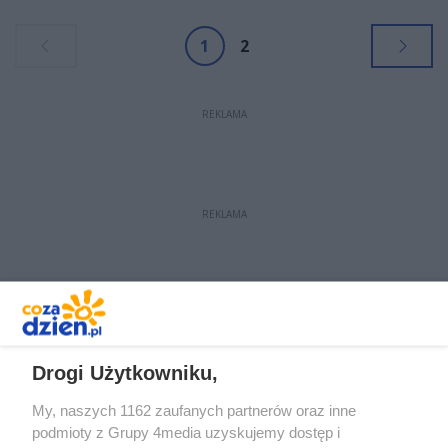
na mistrzostwa Europy do Finlandii.
1
2
REKLAMA
REKLAMA
REKLAMA
Drogi Użytkowniku,
My, naszych 1162 zaufanych partnerów oraz inne
podmioty z Grupy 4media uzyskujemy dostęp i