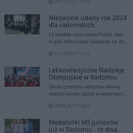
09.03.2025 19:00
Izabela Paszkiewicz. Trasa
tradycyjnie przebiegała ulicami
Niezwykle udany rok 2024
centrum Radomia. Do mety
dla radomskich
dobiegło 798 osób, a razem z
lekkoatletów
biegami dzieci i młodzieży oraz
53 medale mistrzostw Polski, dwa
biegiem charytatywnym, w
krążki mistrzostw świata do lat 20
zmaganiach wzięło udział ok.
oraz udział Martyny Kotwiły na
półtora tysiąca osób.
10.12.2024 13:25
igrzyskach olimpijskich - tak
wyglądał niezwykle udany rok 2024
Lekkoatletyczne Nadzieje
w wykonaniu lekkoatletów RLTL
Olimpijskie w Radomiu
GGG Radom.
Około czterystu adeptów lekkiej
atletyki wzięło udział w wydarzeniu
pod nazwą Lekkoatletyczne
30.09.2024 14:55
Nadzieje Olimpijskie na stadionie
przy ul. Narutowicza 9 w Radomiu.
Medalistki MŚ juniorów
już w Radomiu - te dwa