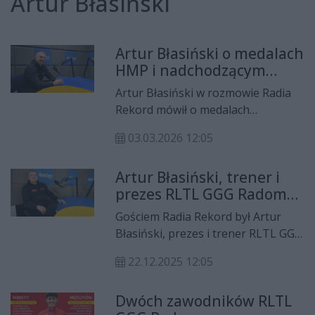
Artur Błasiński
Artur Błasiński o medalach
HMP i nadchodzącym
Biegu Kazików
Artur Błasiński w rozmowie Radia
Rekord mówił o medalach
lekkoatletów RLTL GGG Radom w
03.03.2026 12:05
minionych halowych mistrzostwach
Polski, a także o nadchodzącym
Artur Błasiński, trener i
Biegu Kazików.
prezes RLTL GGG Radom
podsumowuje rok 2025
Gościem Radia Rekord był Artur
dla radomskich
Błasiński, prezes i trener RLTL GGG
lekkoatletów
Radom. W rozmowie podsumował
22.12.2025 12:05
rok 2025 w wykonaniu radomskich
lekkoatletów.
Dwóch zawodników RLTL