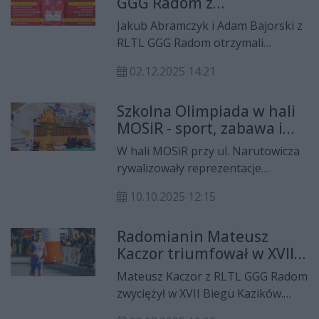
GGG Radom z
powołaniami na
Jakub Abramczyk i Adam Bajorski z
mistrzostwa Europy!
RLTL GGG Radom otrzymali
powołania do reprezentacji Polski
02.12.2025 14:21
na mistrzostwa Europy w biegach
przełajowych, które odbędą się 14
Szkolna Olimpiada w hali
grudnia na południu Portugalii.
MOSiR - sport, zabawa i
edukacja w olimpijskim
W hali MOSiR przy ul. Narutowicza
duchu
rywalizowały reprezentacje
radomskich szkół podstawowych.
10.10.2025 12:15
Szkolna Olimpiada połączyła
sportową rywalizację z promocją
Radomianin Mateusz
zdrowego stylu życia i dobrą
Kaczor triumfował w XVII
zabawą.
Biegu Kazików
Mateusz Kaczor z RLTL GGG Radom
zwyciężył w XVII Biegu Kazików.
Wśród kobiet najszybsza była