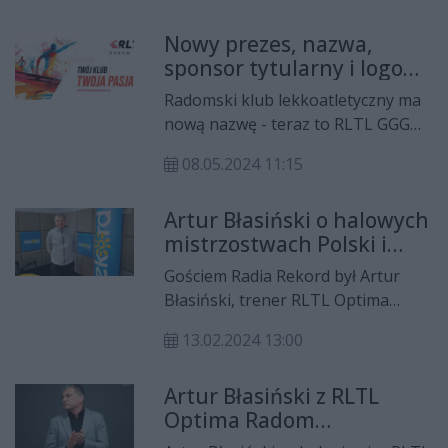
Nowy prezes, nazwa,
sponsor tytularny i logo
klubu RLTL Radom!
Radomski klub lekkoatletyczny ma
nową nazwę - teraz to RLTL GGG
Radom. Nowym prezesem został
08.05.2024 11:15
Artur Błasiński.
Artur Błasiński o halowych
mistrzostwach Polski i
Biegu Kazików
Gościem Radia Rekord był Artur
Błasiński, trener RLTL Optima
Radom, a także organizator Biegu
13.02.2024 13:00
Kazików, który w tym roku
odbędzie się 10 marca.
Artur Błasiński z RLTL
Optima Radom
najskuteczniejszym