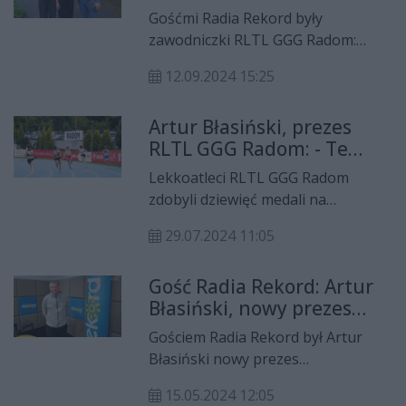
krążki to ogromny sukces
Gośćmi Radia Rekord były
radomskiej lekkiej
zawodniczki RLTL GGG Radom:
atletyki!
Wiktoria Gadajska, Julia Adamczyk
12.09.2024 15:25
oraz ich trener, Artur Błasiński.
Radomskie lekkoatletki z
Artur Błasiński, prezes
mistrzostw świata U20 z Peru
RLTL GGG Radom: - Te
przywiozły dwa medale: srebrny i
medale to pokłosie
brązowy. Rozmawiał Michał Nowak.
Lekkoatleci RLTL GGG Radom
długoletniej pracy z
zdobyli dziewięć medali na
naszymi zawodnikami
mistrzostwach Polski do lat 20,
29.07.2024 11:05
które odbyły się w Radomiu. - Te
medale to jest pokłosie długoletniej
Gość Radia Rekord: Artur
pracy z naszymi zawodnikami,
Błasiński, nowy prezes
zatrzymanie tych talentów w
RLTL GGG Radom
Radomiu i dbałość o nich - mówi
Gościem Radia Rekord był Artur
Artur Błasiński, prezes
Błasiński nowy prezes
radomskiego klubu.
lekkoatletycznego klubu RLTL GGG
15.05.2024 12:05
Radom. Rozmawiał Michał Nowak.