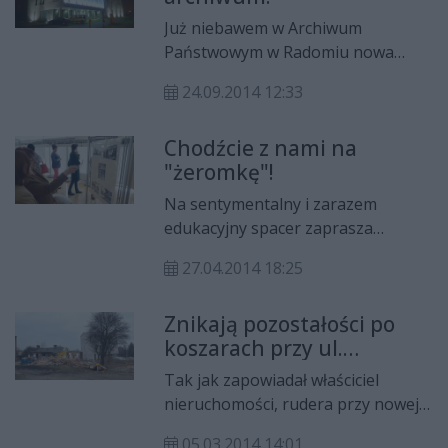
Już niebawem w Archiwum
Państwowym w Radomiu nowa
wystawa historyczna poświęcona I
24.09.2014 12:33
wojnie światowej. Otwarcie nastąpi
w czwartek, 2 października, o godz.
Chodźcie z nami na
14.00.
"żeromkę"!
Na sentymentalny i zarazem
edukacyjny spacer zaprasza
Archiwum Państwowe przy ul.
27.04.2014 18:25
Wernera w Radomiu. Do 30 czerwca
można tu oglądać wystawę "Spacer
Znikają pozostałości po
z historią ulicy Żeromskiego".
koszarach przy ul.
Wernera
Tak jak zapowiadał właściciel
nieruchomości, rudera przy nowej
siedzibie Archiwum Państwowego
05.03.2014 14:01