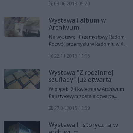
08.06.2018 09:20
tylko dzisiaj (piątek, 8 czerwca) przy
ul. Wernera 7.
Wystawa i album w
Archiwum
Na wystawę „Przemysłowy Radom.
Rozwój przemysłu w Radomiu w XX
wieku” i promocję albumu
22.11.2016 11:16
„Świadkowie przeszłości. Zbiory
dokumentów z archiwów
Wystawa "Z rodzinnej
domowych mieszkańców Radomia i
szuflady" już otwarta
okolic” zaprasza w piątek, 25
listopada Archiwum Państwowe.
W piątek, 24 kwietnia w Archiwum
Państwowym została otwarta
wystawa pt. „Z rodzinnej szuflady”.
27.04.2015 11:39
Inspiracją do organizacji
wydarzenia było niesłabnące
Wystawa historyczna w
zainteresowanie historią własnych
archiwum.
rodzin.