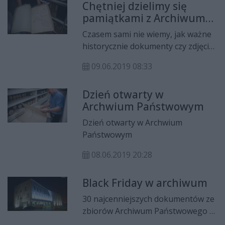
archiwów państwowych.
Chętniej dzielimy się
pamiątek i aktywne zaangażowanie
pamiątkami z Archiwum
w świętowanie 100. rocznicy
Państwowym
odzyskania przez Polskę
Czasem sami nie wiemy, jak ważne
niepodległości.
historycznie dokumenty czy zdjęcia
znajdują się w naszych szufladach,
09.06.2019 08:33
na strychach czy w piwnicach. To
właśnie z takich przedmiotów
Dzień otwarty w
przyniesionych przez radomian do
Archwium Państwowym
Archiwum Państwowego w
Radomiu powstała specjalna
Dzień otwarty w Archwium
wystawa pt.„Moje… Twoje… Nasze…
Państwowym
najciekawsze dary z domowych
archiwów”.
08.06.2019 20:28
Black Friday w archiwum
30 najcenniejszych dokumentów ze
zbiorów Archiwum Państwowego w
Radomiu można będzie zobaczyć