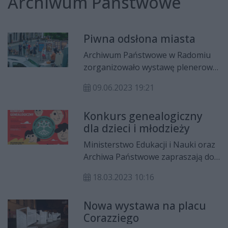
Archiwum Państwowe
Piwna odsłona miasta
Archiwum Państwowe w Radomiu
zorganizowało wystawę plenerową
pt. Piwna odsłona miasta Radomia
09.06.2023 19:21
przy ul. Focha. Ekspozycja, poprzez
szereg dokumentów, przybliża
Konkurs genealogiczny
historię radomskiego przemysłu
dla dzieci i młodzieży
browarniczego.
Ministerstwo Edukacji i Nauki oraz
Archiwa Państwowe zapraszają do
wzięcia udziału w kolejnej edycji
18.03.2023 10:16
tytułowego konkursu
genealogicznego, który kierowany
Nowa wystawa na placu
jest do uczniów klas 4-7 szkoły
Corazziego
podstawowej. Głównym zadaniem