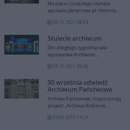
jego uczestników jest
Na placu Corazziego stanęła
przygotowanie drzewa
wystawa plenerowa pt. Historia
genealogicznego swojej rodziny.
dokumentem pisana. Radomianie
06.10.2022 08:54
mają okazje zobaczyć reprodukcje
najstarszych dokumentów ze
Stulecie archiwum
wszystkich polskich archiwów
państwowych. Wystawę będzie
Od ubiegłego tygodnia sala
można oglądać do 4 listopada.
wystawowa Archiwum
Państwowego nosi imię dr Heleny
05.10.2021 09:43
Kisiel. Przy ul. Wernera można też
oglądać wystawę poświęconą tej
30 września odwiedź
wybitnej postaci polskiej
Archiwum Państwowe
archiwistyki, wieloletniej dyrektor
AP. Historii archiwum natomiast
Archiwa Państwowe rozpoczynają
poświęcona jest ekspozycja na pl.
projekt „Archiwa Rodzinne
Corazziego. A to wszystko z okazji
Niepodległej”, którego celem jest
przypadającego w tym roku stulecia
23.09.2019 14:24
zwrócenie uwagi społeczeństwa na
działalności instytucji w sieci
unikalną wartość rodzinnych